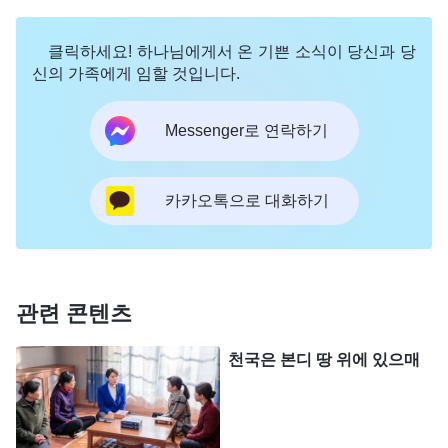
각하면, 잘못된 길로 빠질까 봐 겁이 나기도 했습니
다. 도대체 어떻게 해야 할지 몰라 갈팡질팡했습니
클릭하세요! 하나님에게서 온 기쁜 소식이 당신과 당
다. 그래서 올바른 선택을 하게 인도해 달라고 주께
신의 가족에게 임할 것입니다.
간절히 기도드렸습니다.
Messenger로 연락하기
원래 다음날 아침에 자매들과 모임을 가지기로 돼
있었습니다. 그간 저를 사랑으로 대해 주면서 포용심
카카오톡으로 대화하기
이 넓은 자매들인데, 말도 없이 참석 안 하면 큰 실례
가 될 것 같아서 메신저에 온라인을 했습니다. 그리
고 자매들에게 말했습니다. "자매님들의 교제에 빛
비춤이 많고, 읽어 주신 말씀도 참 실제적이었어요.
관련 콘텐츠
그런데 주님이 이미 돌아오셔서 새 사역을 하시고 새
천국은 본디 땅 위에 있으매
말씀을 선포하셨다고 하는 것은 성경을 넘어서고 주
님의 도를 벗어나는 거예요. 목사님들은 하나님의 말
씀과 사역이 모두
성경
안에 있다고 하는데, 어떻게