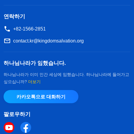
습니다. ‘목사님이 성경을 벗어나면 이단이라고 하잖
아. 잘못 빠지면 어떡하지? 난 오랫동안 주님을 믿으
연락하기
면서 성경만 읽었어. 전 세계 그리스도인들도 다 성
+82-1566-2851
경에 근거해서
믿음
생활을 하고 성경은 우리 신앙의
contact.kr@kingdomsalvation.org
뿌리인데, 성경을 벗어나면 어떻게 주님을 믿을 수
있지?' 그래서 전 더 이상 아무 말도 하지 않았습니
하나님나라가 임했습니다.
다.
하나님나라가 이미 인간 세상에 임했습니다. 하나님나라에 들어가고
제가 한 마디도 안 하니, 천 자매도 더는 말이 없었
싶으십니까?
더보기
습니다. 통화를 끊은 후, 자매는 '하나님은 성경에 따
카카오톡으로 대화하기
라 사역하시는가'라는 소제목의 영상을 보내 주었는
데, 성경에서 벗어나다'라는
복음
영화의 일부 장면이
팔로우하기
라면서 한 번 보라고 권했습니다. 그래서 링크를 열
어서 주인공인 왕웨 자매가 목사와 교제하는 부분을