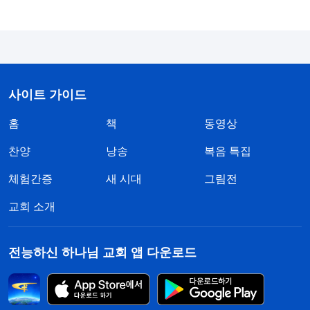
있습니다. 그런 예언을 보면 말세에 주님이 오셔서
더 많은 말씀을 하신다는 것인데, 그런 말씀은 미리
성경에 기록될 수가 없잖아요. 주님의 말씀이 성경에
만 있다면, 그런 예언은 어떻게 이뤄지겠어요? 하나
님은 창조주시고, 끊임없이 흐르는 생수의 원천이신
사이트 가이드
데, 성경에 기록된 것만큼만 말씀하실 수는 없잖아
홈
책
동영상
요? 목사들이 계속 하나님의 사역과 말씀은 성경에
찬양
낭송
복음 특집
만 있다면서 하나님의 말씀을 성경에 국한시켜 버리
체험간증
새 시대
그림전
것은 주님이 오셔서 사역하고 말씀하심을 부인하고
정죄하는 것 아닌가요?"
교회 소개
두 자매의 교제를 듣고 생각했습니다. '그래, 주님
전능하신 하나님 교회 앱 다운로드
은 재림하셔서 더 많이 말씀을 하실 거라고 하셨어.
그러니 그 말씀은 분명 성경에 있을 수 없지.' 그래도
성경을 벗어난다는 게 신경 쓰여서 이런 생각이 들었