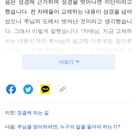
음은 성경에 근거하며 성경을 벗어나면 이단이라고
했습니다. 전 자매들이 교제하는 내용이 성경을 넘어
섰으니 주님의 도에서 벗어난 것이라고 생각했습니
다. 그래서 이렇게 말했습니다. "자매님, 지금 교제하
시는 내용이 우리 목사님의 설교랑 다르네요. 앞으로
는 같이 교제 못 하겠어요." 그리고 얼른 대화창을 껐
습니다. 하지만 주님이 오셨다는 얘기에 마음이 계속
더보기
싱숭생숭했습니다. 사실 자매들과 교제했을 때, 내용
이 참 실제적이고 너무 새롭고 좋았습니다. 성경의
비밀은 물론, 하나님의 뜻에 대해서도 많이 알게 되
었습니다. 동방번개가 정말 하나님에게서 난 것일까
고민됐고, 그 사람들 말을 안 듣고 주님을 맞이할 기
이전:
정결케 되는 길
회를 놓치기라도 하면, 나중에 후회해도 소용없다는
다음:
주님을 맞이하려면, 누구의 말을 들어야 하는가?
생각이 들었습니다. 하지만 또 목사님이 한 말을 생