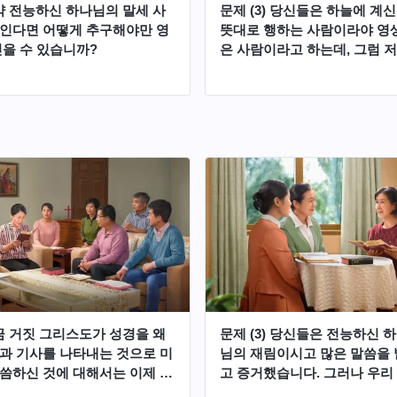
만약 전능하신 하나님의 말세 사
문제 (3) 당신들은 하늘에 계
인다면 어떻게 추구해야만 영
뜻대로 행하는 사람이라야 영생
얻을 수 있습니까?
은 사람이라고 하는데, 그럼 
을 믿은 후 고생하고 대가를 
주의 복음을 전파하고 주의 교
며 십자가를 지고 주님을 따르며
내, 포용을 말하는 것이 설마 
대로 행하는 것이 아니란 말입
가 계속 이렇게 추구하면 성결
되어 천국에 들어갈 수 있는데,
게 실행하고 이렇게 이해하는 
말입니까?
방금 거짓 그리스도가 성경을 왜
문제 (3) 당신들은 전능하신 
과 기사를 나타내는 것으로 미
님의 재림이시고 많은 말씀을
씀하신 것에 대해서는 이제 분
고 증거했습니다. 그러나 우리
긴 것 같아요. 그런데 또 하나
에서도 어떤 자들은 재림 예수