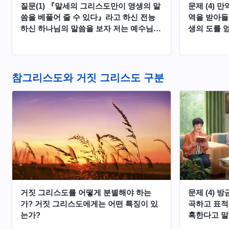
질문(1) 『말세의 그리스도만이 영생의 말
문제 (4) 
씀을 베풀어 줄 수 있다』라고 하신 전능
역을 받아들
하신 하나님의 말씀을 보자 저는 예수님께
생의 도를 
서 하셨던 말씀이 떠올랐습니다. “내가 주
는 물을 먹는 자는 영원히 목마르지 아니
하리니 나의 주는 물은 그 속에서 영생하
도록 솟아나는 샘물이 되리라”(요한복음
참그리스도와 거짓 그리스도 구분
4:14) 우리는 예수님이 바로 생명수의 원
천이고 영생의 말씀이라는 것을 알고 있습
니다. 그렇다면 전능하신 하나님과 예수님
이 하나의 근원이라는 말입니까? 예수님
과 전능하신 하나님이 역사하고 말씀하신
것은 성령이 역사하고 말씀하신 것입니
까? 한 분의 하나님이 하신 사역이 맞습니
까?
거짓 그리스도를 어떻게 분별해야 하는
문제 (4) 
가? 거짓 그리스도에게는 어떤 특징이 있
곡하고 표적
는가?
혹한다고 말
별력이 좀 생