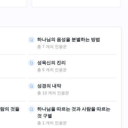
책도 만들었
요. 이게 바로 “그 때에 사람이 너희에게
도 일부 있
말하되 보라 그리스도가 여기 있다 혹 저
스도의 말을
기 있다 하여도 믿지 말라 거짓 그리스도
분들의 생각
들과 거짓 선지자들이 일어나 큰 표적과
기사를 보이어 할 수만 있으면 택하신 자
들도 미혹하게 하리라”(마24:23~24)고 하
하나님의 음성을 분별하는 방법
신 예수님의 예언이 이루어진 것입니다.
총 7 개의 인용문
제 생각에는 지금 주께서 돌아오셨다고 전
하는 사람들이 틀림없이 다 가짜이기 때문
에 믿을 수 없습니다! 미혹되지 않기 위해
성육신의 진리
서요!
총 5 개의 인용문
성경의 내막
총 13 개의 인용문
사람의 것들
하나님을 따르는 것과 사람을 따르는
것 구별
총 1 개의 인용문