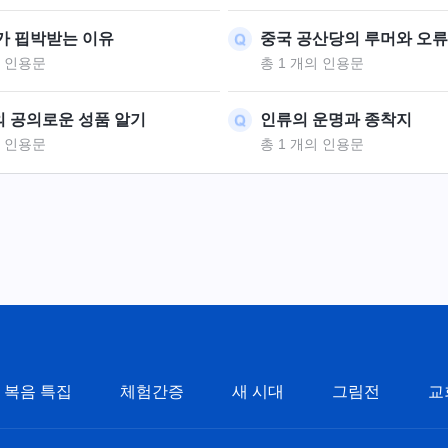
가 핍박받는 이유
중국 공산당의 루머와 오류
의 인용문
총 1 개의 인용문
 공의로운 성품 알기
인류의 운명과 종착지
의 인용문
총 1 개의 인용문
복음 특집
체험간증
새 시대
그림전
교