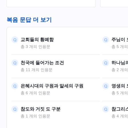
여쭤 보고 
는 하나님의
면서 예수님
복음 문답 더 보기
미혹했습니다
영이 자기 
게 분별해야
교회들의 황폐함
주님이 
총 3 개의 인용문
총 5 개
천국에 들어가는 조건
하나님의
총 11 개의 인용문
총 2 개
은혜시대의 구원과 말세의 구원
영생의 
총 6 개의 인용문
총 5 개
참도와 거짓 도 구분
참그리스
총 1 개의 인용문
총 4 개