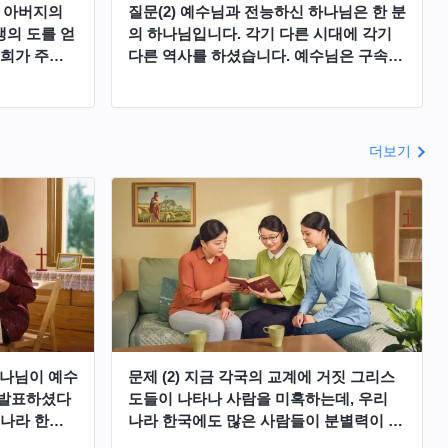
신 아버지의
질문(2) 예수님과 전능하신 하나님은 한 분
의 도를 얻
의 하나님입니다. 각기 다른 시대에 각기
저희가 주님
다른 역사를 하셨습니다. 예수님은 구속
지불하면서
사역을 하시면서 회개의 말씀을 전하셨고,
회를 목양하
말세에 전능하신 하나님은 사람을 심판하
 겸손, 인
고 정결케 하는 사역을 하시면서 영생의
하나님의 뜻
말씀을 가져오셨습니다. 여기서 궁금한 것
더보기
니까? 저희
이 있는데, 회개의 말씀과 영생의 말씀은
해지고 휴거
어떻게 다릅니까?
 설마 이렇
것이 틀리단
하나님이 예수
문제 (2) 지금 각국의 교계에 거짓 그리스
 발표하셨다
도들이 나타나 사람을 미혹하는데, 우리
 나라 한국
나라 한국에도 많은 사람들이 분별력이 없
를 사칭해
어 미혹되어 거짓 그리스도를 따르고 있어