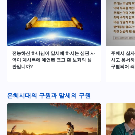
부합되는 말과 하나님의 말씀은 도대체 어
나님의 음성
떤 차이점이 있습니까?
주어 전능하
수님임을 어
겠습니다.
전능하신 하나님이 말세에 하시는 심판 사
주께서 십자
역이 계시록에 예언된 크고 흰 보좌의 심
시고 용서하
판입니까?
구별되어 죄
그러니 말세
하시는 사역
갈 수 있다
않을까요?
은혜시대의 구원과 말세의 구원