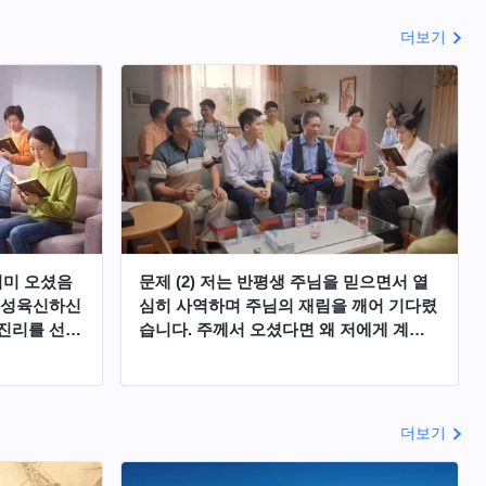
더보기
이미 오셨음
문제 (2) 저는 반평생 주님을 믿으면서 열
 성육신하신
심히 사역하며 주님의 재림을 깨어 기다렸
진리를 선포
습니다. 주께서 오셨다면 왜 저에게 계시
 심판 사역
해 주시지 않으셨겠습니까? 주께서 저를
면 우리는
버리실 리 없잖아요? 이런 이유로 저는 혼
해야 합니
란스럽습니다. 이 부분에 대해 어떻게 생
로 예수님의
각하십니까?
더보기
 수 있습니