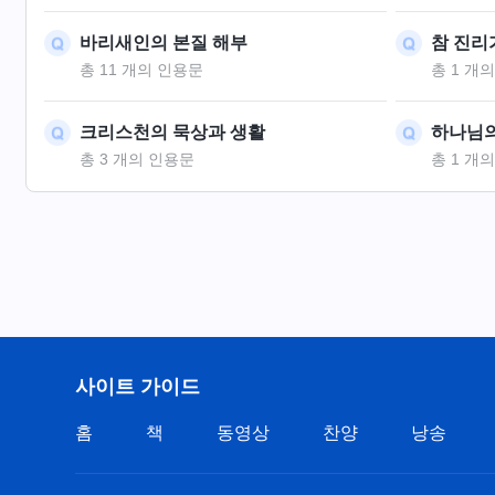
바리새인의 본질 해부
참 진리
총 11 개의 인용문
총 1 개
크리스천의 묵상과 생활
하나님의
총 3 개의 인용문
총 1 개
사이트 가이드
홈
책
동영상
찬양
낭송