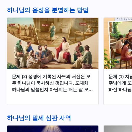
드로전서 4장 17절에서 더욱 분명히 말했
큰 영광으로
습니다. “하나님 집에서 심판을 시작할 때
신하셔서 은
하나님의 음성을 분별하는 방법
가 되었나니” 보아하니, 하나님이 말세에
왜 다릅니까
심판의 사역을 하시는 것은 틀림없는 것입
니다. 하지만 하나님이 말세에 성육신하셔
서 심판 사역을 하신다는 것은 우리의 터
득과 다릅니다. 우리는 말세에 주께서 다
시 오실 때는 예수님이 부활하신 후의 영
체로 사람에게 나타나 역사하신다고 생각
합니다. 이것 또한 교계의 다수 사람의 관
점입니다. 주님이 다시 오셔서 성육신의
방식으로 사람에게 나타나 역사하신다는
문제 (2) 성경에 기록된 사도의 서신은 모
문제 (1)
이 문제에 대해 우리는 잘 모르겠으니 여
두 하나님이 묵시하신 것입니다. 도대체
주님에게 또
기에 관해 말씀을 나눠 주세요.
하나님의 말씀인지 아닌지는 저는 잘 모르
하신 하나님
겠습니다. 여러분은 어떻게 해석합니까?
서 발표하신
그리고 성경 외에 역대이래 하나님께 쓰임
이 책이 바
받은 사람과 책을 저술한 영적 인물들도
많은 형제자
적지 않습니다. 그 사람들이 한 말은 사람
을 분별할 
하나님의 말세 심판 사역
이 보기에 진리에 부합되고 사람에게 도움
하신 하나님
이 됩니다. 그러면 그 사람들이 한 진리에
다. 이분들