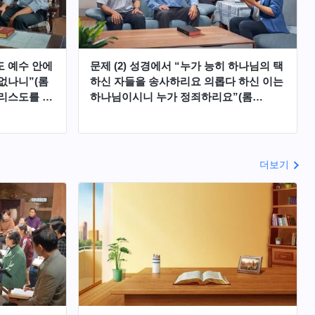
도 예수 안에
문제 (2) 성경에서 “누가 능히 하나님의 택
없나니”(롬
하신 자들을 송사하리요 의롭다 하신 이는
그리스도를 믿
하나님이시니 누가 정죄하리요”(롬
천국에 들어
8:33~34)라고 했어요. 이건 예수님이 십자
가에 못 박혀 우리 모든 죄를 사해 주셨다
는 걸 설명하죠. 주님께서 우리 죄를 보시
지 않는데 누가 고발할 수 있어요?
더보기