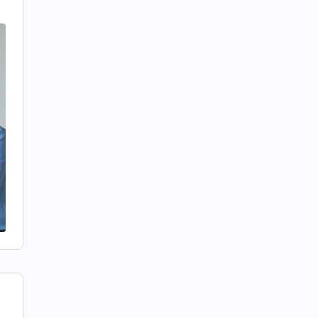
것
맞
알
.
해
성
한
나
인
가
,