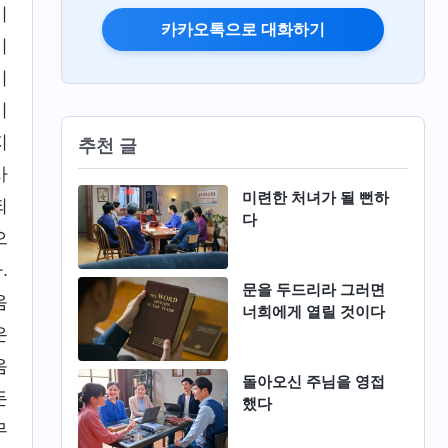
이
카카오톡으로 대화하기
이
이
이
지
추천 글
사
미련한 처녀가 될 뻔하
되
다
으
.
문을 두드리라 그러면
음
너희에게 열릴 것이다
은
음
돌아오신 주님을 영접
든
했다
무