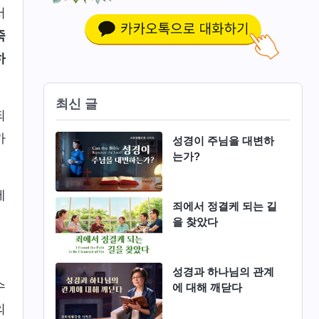
서
죽
하
최신 글
되
까
성경이 주님을 대변하
는가?
에
죄에서 정결케 되는 길
을 찾았다
성경과 하나님의 관계
수
에 대해 깨닫다
의