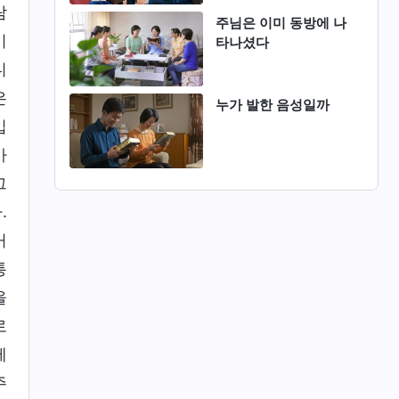
람
주님은 이미 동방에 나
이
타나셨다
니
은
누가 발한 음성일까
입
가
그
.
거
통
을
로
제
주