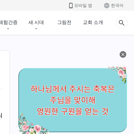
모바일 앱
한국어
체험간증
새 시대
그림전
교회 소개
니