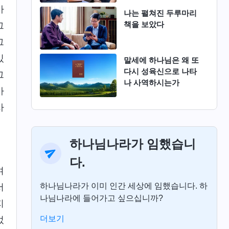
아
나는 펼쳐진 두루마리
책을 보았다
그
그
있
말세에 하나님은 왜 또
다시 성육신으로 나타
그
나 사역하시는가
가
사
하나님나라가 임했습니
다.
며
하나님나라가 이미 인간 세상에 임했습니다. 하
서
나님나라에 들어가고 싶으십니까?
지
더보기
었