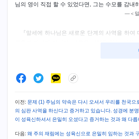
님의 영이 직접 할 수 있었다면, 그는 수모를 감
―＜말
『말세에 하나님은 새로운 단계의 사역을 하여 
긍휼과 자비가 아니다. 새로운 사역을 하는 이상,
이 역사하면서 천둥소리로 직접 말한다면, 사람들은
수 있겠느냐? 단지 영의 역사만으로 하나님의 성품
해, 말씀이 육신으로 나타나 그의 모든 성품을 육신
습으로 진실로 사람들 가운데서 살고, 사람이 그
만 하나님을 진정으로 알 수 있다.』
―
이전:
문제 (1) 주님의 약속은 다시 오셔서 우리를 천국
의 심판 사역을 하신다고 증거하고 있습니다. 성경에 분
이 성육신하셔서 은밀히 오셨다고 증거하는 것과 왜 다릅
『하나님이 생생하게 실제로 육신으로 나타나 육
감 있게 보여 줌으로써 한 무리의 사람을 얻는 것
다음:
왜 주의 재림에는 성육신으로 은밀히 임하는 것과 