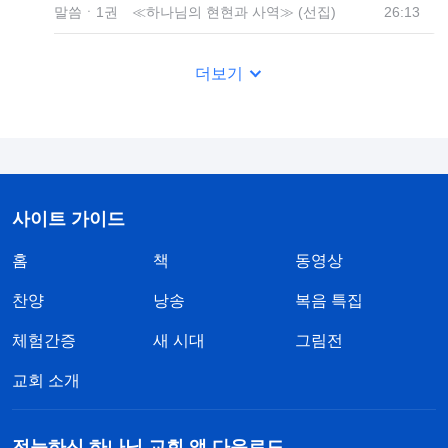
말씀ㆍ1권 ≪하나님의 현현과 사역≫ (선집)
26:13
더보기
사이트 가이드
홈
책
동영상
찬양
낭송
복음 특집
체험간증
새 시대
그림전
교회 소개
전능하신 하나님 교회 앱 다운로드