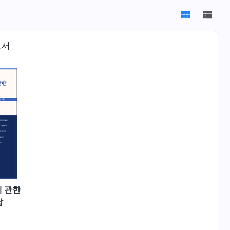
도서
 관한
답