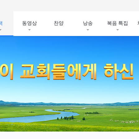
책
동영상
찬양
낭송
복음 특집