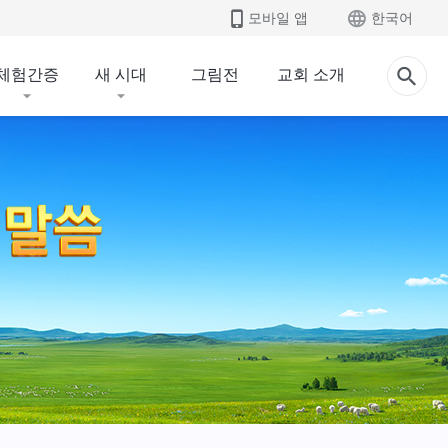
모바일 앱
한국어
체험간증
새 시대
그림전
교회 소개