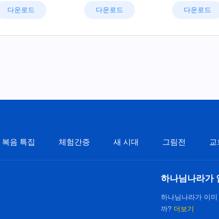
다운로드
다운로드
다운로드
복음 특집
체험간증
새 시대
그림전
교
하나님나라가 
하나님나라가 이미
까?
더보기