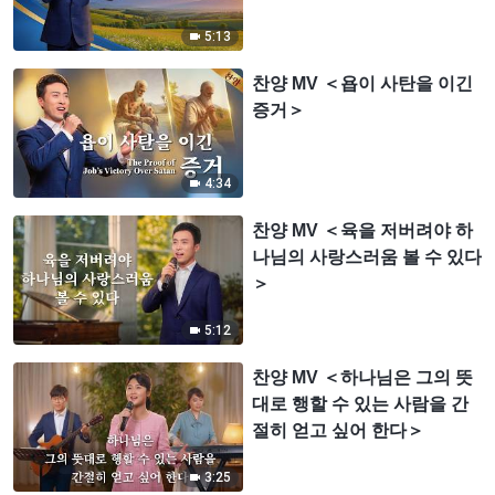
5:13
찬양 MV ＜욥이 사탄을 이긴
증거＞
4:34
찬양 MV ＜육을 저버려야 하
나님의 사랑스러움 볼 수 있다
＞
5:12
찬양 MV ＜하나님은 그의 뜻
대로 행할 수 있는 사람을 간
절히 얻고 싶어 한다＞
3:25