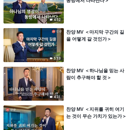
동방에서 나타난다＞
4:52
찬양 MV ＜마지막 구간의 길
을 어떻게 갈 것인가＞
5:13
찬양 MV ＜하나님을 믿는 사
람이 추구해야 할 것＞
4:31
찬양 MV ＜지위를 귀히 여기
는 것이 무슨 가치가 있는가＞