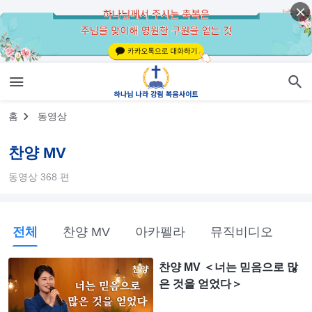
홈
동영상
찬양 MV
동영상 368 편
전체
찬양 MV
아카펠라
뮤직비디오
찬양 MV ＜너는 믿음으로 많
은 것을 얻었다＞