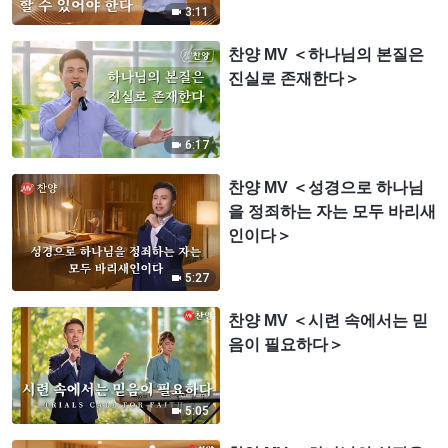
3:11
찬양 MV ＜하나님의 본질은
진실로 존재한다＞
6:17
찬양 MV ＜성경으로 하나님
을 정죄하는 자는 모두 바리새
인이다＞
5:27
찬양 MV ＜시련 속에서는 믿
음이 필요하다＞
5:05