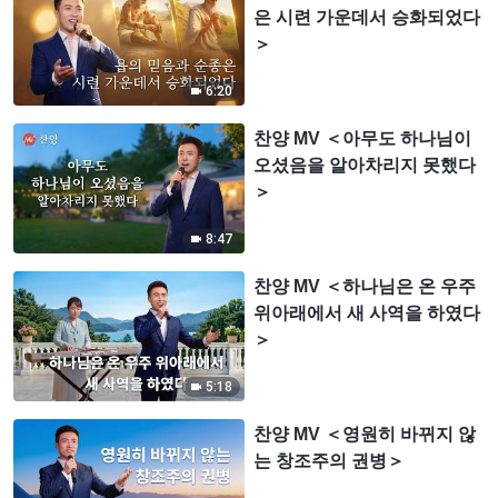
은 시련 가운데서 승화되었다
＞
6:20
찬양 MV ＜아무도 하나님이
오셨음을 알아차리지 못했다
＞
8:47
찬양 MV ＜하나님은 온 우주
위아래에서 새 사역을 하였다
＞
5:18
찬양 MV ＜영원히 바뀌지 않
는 창조주의 권병＞