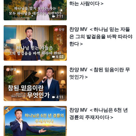
하는 사람이다＞
7:11
찬양 MV ＜하나님 믿는 자들
은 그의 발걸음을 바짝 따라야
한다＞
6:02
찬양 MV ＜참된 믿음이란 무
엇인가＞
4:11
찬양 MV ＜하나님은 6천 년
경륜의 주재자이다＞