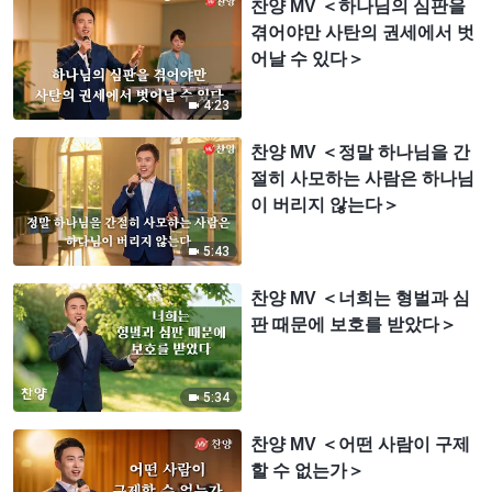
찬양 MV ＜하나님의 심판을
겪어야만 사탄의 권세에서 벗
어날 수 있다＞
4:23
찬양 MV ＜정말 하나님을 간
절히 사모하는 사람은 하나님
이 버리지 않는다＞
5:43
찬양 MV ＜너희는 형벌과 심
판 때문에 보호를 받았다＞
5:34
찬양 MV ＜어떤 사람이 구제
할 수 없는가＞