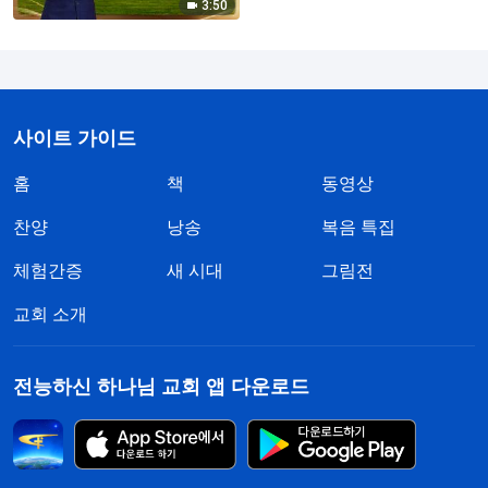
3:50
사이트 가이드
홈
책
동영상
찬양
낭송
복음 특집
체험간증
새 시대
그림전
교회 소개
전능하신 하나님 교회 앱 다운로드