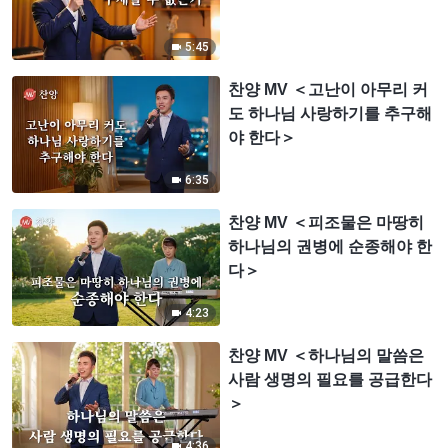
5:45
찬양 MV ＜고난이 아무리 커
도 하나님 사랑하기를 추구해
야 한다＞
6:35
찬양 MV ＜피조물은 마땅히
하나님의 권병에 순종해야 한
다＞
4:23
찬양 MV ＜하나님의 말씀은
사람 생명의 필요를 공급한다
＞
4:36