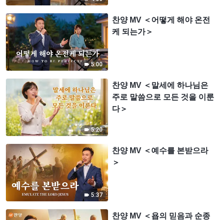
찬양 MV ＜어떻게 해야 온전
케 되는가＞
5:00
찬양 MV ＜말세에 하나님은
주로 말씀으로 모든 것을 이룬
다＞
5:20
찬양 MV ＜예수를 본받으라
＞
5:37
찬양 MV ＜욥의 믿음과 순종