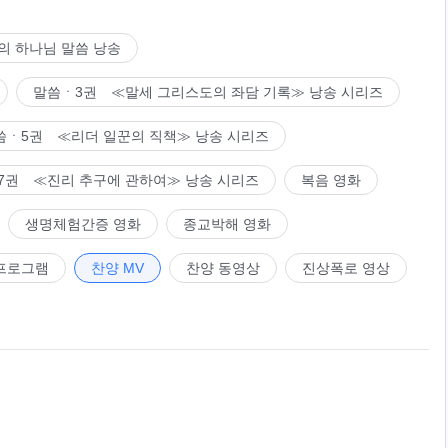
의 하나님 말씀 낭송
말씀ㆍ3권 ≪말세 그리스도의 좌담 기록≫ 낭송 시리즈
씀ㆍ5권 ≪리더 일꾼의 직책≫ 낭송 시리즈
7권 ≪진리 추구에 관하여≫ 낭송 시리즈
복음 영화
생명체험간증 영화
종교박해 영화
프로그램
찬양 MV
찬양 동영상
진상폭로 영상