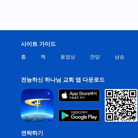
사이트 가이드
홈
책
동영상
찬양
낭송
전능하신 하나님 교회 앱 다운로드
연락하기