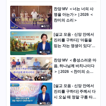
5:00
찬양 MV ＜너는 너의 사
명을 아는가＞ | 2026 ＜
찬양 MV ＜말세에 하나님은 주
찬미의 소리＞
로 말씀으로 모든 것을 이룬다＞
6:11
5:20
[설교 모음 - 신앙 안에서
진리를 구하다] ‘아들을
찬양 MV ＜예수를 본받으라＞
믿는 자는 영생이 있다’는
것은 과연 무엇을 의미하
11:18
5:37
는가?
찬양 MV ＜충성스러운 마
찬양 MV ＜욥의 믿음과 순종은
음, 하나님께 바치나이다
시련 가운데서 승화되었다＞
＞ | 2026 ＜찬미의 소리
＞
6:27
6:20
[설교 모음 - 신앙 안에서
찬양 MV ＜아무도 하나님이 오
진리를 구하다] 주께서 다
셨음을 알아차리지 못했다＞
시 오실 때 정말 구름 타고
8:47
강림하시는가?
12:43