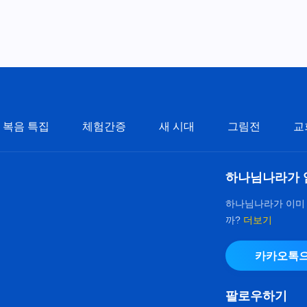
복음 특집
체험간증
새 시대
그림전
교
하나님나라가 
하나님나라가 이미
까?
더보기
카카오톡으
팔로우하기