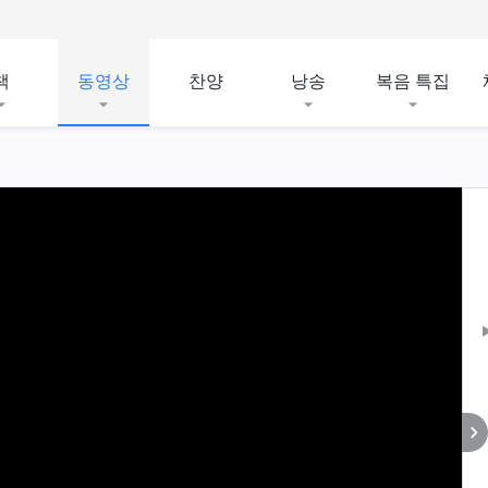
책
동영상
찬양
낭송
복음 특집