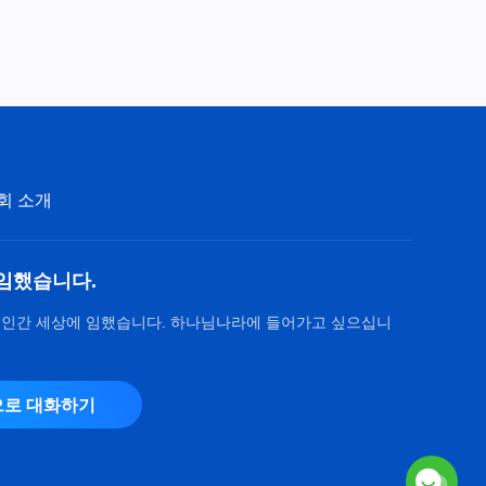
찬양 MV ＜마지막 구간의 길을
어떻게 갈 것인가＞
5:13
찬양 MV ＜하나님을 믿는 사람
이 추구해야 할 것＞
4:31
회 소개
찬양 MV ＜지위를 귀히 여기는
것이 무슨 가치가 있는가＞
임했습니다.
4:04
 인간 세상에 임했습니다. 하나님나라에 들어가고 싶으십니
찬양 MV ＜하나님의 부탁을 어
떻게 대할 것인가＞
로 대화하기
4:48
찬양 MV ＜승리하고 돌아온 하
나님을 찬양하라＞