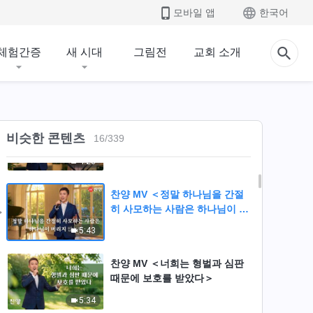
정죄하는 자는 모두 바리새인이
모바일 앱
한국어
다＞
5:27
체험간증
새 시대
그림전
교회 소개
찬양 MV ＜시련 속에서는 믿음
이 필요하다＞
5:05
찬양 MV ＜하나님의 심판을 겪
비슷한 콘텐츠
16
/
339
어야만 사탄의 권세에서 벗어날
수 있다＞
4:23
찬양 MV ＜정말 하나님을 간절
히 사모하는 사람은 하나님이 버
리지 않는다＞
5:43
찬양 MV ＜너희는 형벌과 심판
때문에 보호를 받았다＞
5:34