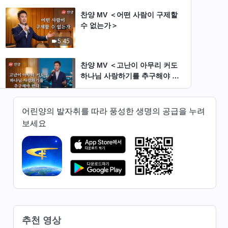
찬양 MV ＜어떤 사람이 구제할
수 없는가＞
5:45
찬양 MV ＜고난이 아무리 커도
하나님 사랑하기를 추구해야 한
다＞
6:35
어린양의 발자취를 따라 풍성한 생명의 공급을 누려
찬양 MV ＜피조물은 마땅히 하
보세요
나님의 권병에 순종해야 한다＞
4:23
찬양 MV ＜하나님의 말씀은 사
람 생명의 필요를 공급한다＞
4:36
찬양 MV ＜어떻게 해야 온전케
추천 영상
되는가＞