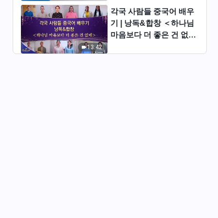
각국 사람들 중국어 배우
찬양 MV ＜하나님은 온 우주 위
기 | 낭독&합창 ＜하나님
아래에서 새 사역을 하였다＞
마음보다 더 좋은 건 없네
5:18
＞ | 2026 ＜찬미의 소리
13:42
＞
찬양 MV ＜영원히 바뀌지 않는
창조주의 권병＞
5:13
찬양 MV ＜욥이 사탄을 이긴 증
거＞
4:34
찬양 MV ＜육을 저버려야 하나
님의 사랑스러움 볼 수 있다＞
5:12
찬양 MV ＜하나님은 그의 뜻대
로 행할 수 있는 사람을 간절히