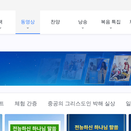
책
동영상
찬양
낭송
복음 특집
트
체험 간증
중공의 그리스도인 박해 실상
일