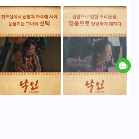
물의 시간들(예고편)
취조실에서 신앙과 가족애 사이
신앙으로 인한 조리돌림, 믿음으
눈물겨운 그녀의 선택
로 당당하게 대하다