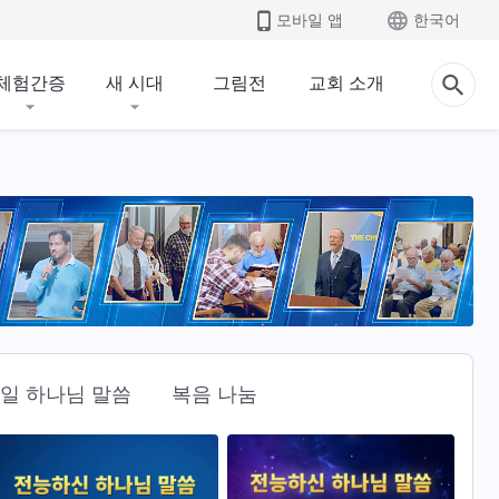
모바일 앱
한국어
체험간증
새 시대
그림전
교회 소개
일 하나님 말씀
복음 나눔