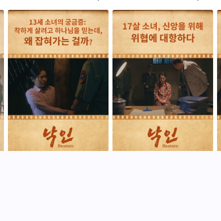
고편)
편)
13세 소녀의 궁금증: 착하게 살
17살 소녀, 신앙을 위해 위협에
려고 하나님을 믿는데, 왜 잡혀가
대항하다
는 걸까?