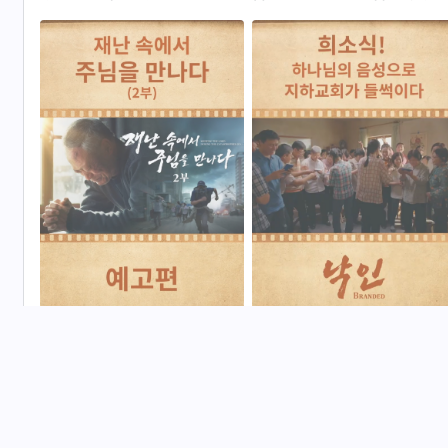
체제 인사 등이 전례 없는 재앙을
다한 증거 (예고편)
겪다 (1/5)
기독교 영화 ＜재난 속에서 주님
희소식! 하나님의 음성으로 지하
을 만나다＞ (2부) (예고편)
교회가 들썩이다