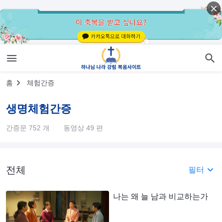
홈
체험간증
생명체험간증
간증문 752 개
동영상 49 편
전체
필터
나는 왜 늘 남과 비교하는가