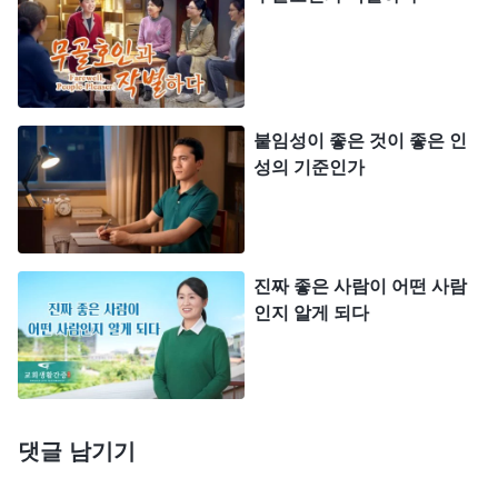
습니다. 그러니 제가 본 문제가 완전히 정확하든 아
니든 그들에게 참고하도록 의견을 제시하여, 사람을
잘못 제명해 구원받을 기회를 망쳐 버리는 일은 피해
야 했습니다. 그러나 저는 제 이익만 고려했습니다.
붙임성이 좋은 것이 좋은 인
리더에게 의견을 냈다가 형제자매들이 저를 교만하
성의 기준인가
다고 생각하고 오지랖이 넓다고 할까 봐 두렵고, 형
제자매들이 제가 리징을 비호하고 감싼다고 여길까
봐 두려웠습니다. 제가 교회 정리 사역을 가로막는
진짜 좋은 사람이 어떤 사람
것으로 규정되면 제 결말과 종착지에 너무나 불리할
인지 알게 되다
테니, 스스로를 보전하기 위해 저는 계속 망설이며
리더에게 편지를 보내지 않았습니다. 저는 “나와 상
관없는 일은 나 몰라라 한다.”, “일을 하나라도 적게
댓글 남기기
만들자.”, “명철보신이 살길이다.”와 같은 사탄의 생
존 법칙대로 살면서, 무슨 일을 하든 스스로를 보전