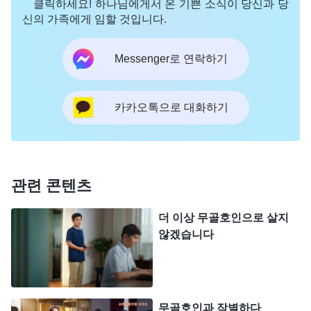
클릭하세요! 하나님에게서 온 기쁜 소식이 당신과 당
한다. 이는 간사한 성품 아니겠느냐? 또 다른 하나는
신의 가족에게 임할 것입니다.
이기적이고 비열한 성품이다. ‘저 사람이 하나님 집
의 이익에 해를 입히든 말든 나랑 무슨 상관이야? 리
Messenger로 연락하기
더도 아닌 내가 왜 신경 써야 하지? 나랑 상관없는 일
이고 내 책임도 아닌데.’라고 생각하는 것이다. 이런
카카오톡으로 대화하기
생각, 이런 말은 네가 일부러 생각해 낸 게 아니라 무
의식중에 생겨난 것이다. 이것이 바로 일이 생겼을
때 사람이 드러내는 패괴 성품이다.
』
(＜말씀ㆍ3권
관련 콘텐츠
하나님 말
말세 그리스도의 좌담 기록ㆍ제3부＞ 중에서)
씀을 묵상하며, 하나님께서 마치 저와 마주 앉아 저
더 이상 무골호인으로 살지
않겠습니다
를 폭로하고 심판하시는 기분이 들었습니다. 저는 리
징이 제명 조건에 부합하지 않으며 리더가 성질을 규
정하는 데 편차기 있다는 것을 분명히 알았고, 한 사
람을 잘못 제명하면 어떤 결과를 초래하는지도 알았
무골호인과 작별하다