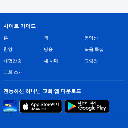
고, 기름병이 쓰러져도 세우지 않고, 자신의 이익과
관계되지 않는 일이면 전부 자신과 무관하다고 여긴
다면 문제가 심각하지 않겠느냐? 이런 자가 무슨 하
사이트 가이드
나님 집의 사람이겠느냐? 이런 자는 이방인이지, 하
홈
나님 집의 사람이 아니다. 하나님은 이런 자들을 하
책
동영상
나도 인정하지 않는다. 네가 본분을 이행할 때 진심
찬양
낭송
복음 특집
을 보였는지, 공을 들였는지를 하나님은 기록해 두고
체험간증
새 시대
그림전
있다. 사실, 너도 마음속으로 알고 있다. 너희는 본분
교회 소개
을 이행할 때 정말 공을 들였느냐? 진지하게 대한 적
이 있느냐? 자신의 책임과 의무로 여겨 이행했느냐?
전능하신 하나님 교회 앱 다운로드
자신의 본연의 일로 보고 임했느냐? 이러한 일들을
열심히 반성하고 인식하면 본분 이행에 존재하는 문
제를 해결하기 쉽다. 이는 자신의 생명 진입에 도움
이 되는 일이다. 본분을 이행할 때 늘 책임을 지지 않