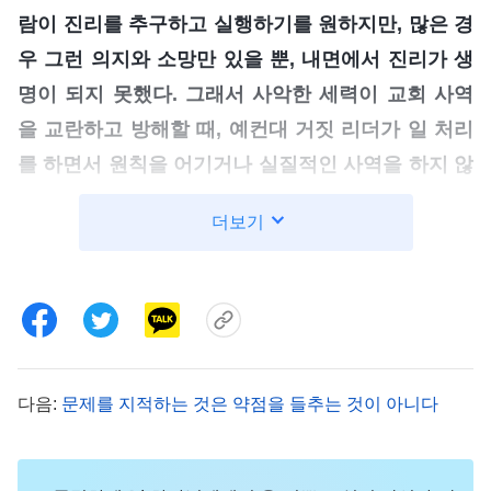
람이 진리를 추구하고 실행하기를 원하지만, 많은 경
우 그런 의지와 소망만 있을 뿐, 내면에서 진리가 생
명이 되지 못했다. 그래서 사악한 세력이 교회 사역
을 교란하고 방해할 때, 예컨대 거짓 리더가 일 처리
를 하면서 원칙을 어기거나 실질적인 사역을 하지 않
을 때, 혹은 악인이나 적그리스도가 악을 행하고 교
더보기
회 사역을 교란해 하나님 선민들이 해를 입을 때, 너
는 나서서 말할 용기가 없다. 왜 용기가 없겠느냐? 담
이 작아서, 말주변이 없어서, 또는 일을 꿰뚫어 보지
못해서 말할 엄두를 내지 못하는 것이겠느냐? 다 아
니다. 이는 주로 패괴 성품에 속박받아 초래된 것이
다음:
문제를 지적하는 것은 약점을 들추는 것이 아니다
다. 네가 드러내는 패괴 성품 중 하나는 간사한 성품
이다. 일이 닥치면 먼저 자신의 이익을 생각하고, 먼
저 그런 행동에 따른 결과가 자신에게 유리할지 고려