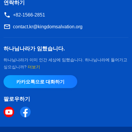
고 문제를 발견하고도 리더 일꾼에게 보고하지 않으
연락하기
며, 스스로 진리를 구해 해결하지도 않는다면, 항상
+82-1566-2851
괜히 일을 만들 필요 없다고 생각하며 처세 철학으로
contact.kr@kingdomsalvation.org
살아가면서 일말의 충성심도 없이 건성으로 본분을
이행한다면, 책망과 훈계가 닥쳤을 때 진리를 전혀
하나님나라가 임했습니다.
받아들이지 않는다면, 이렇게 본분을 이행하면 몹시
위험하다. 이런 자는 힘쓰는 자에 속한다. 힘쓰는 자
하나님나라가 이미 인간 세상에 임했습니다. 하나님나라에 들어가고
싶으십니까?
더보기
는 하나님 집의 사람이 아니라 고용인, 임시직이니
사역이 끝날 때 도태될 것이며, 자연스럽게 재난 속
카카오톡으로 대화하기
에 떨어질 것이다. 하나님 집의 사람은 다르다. 그는
돈을 벌기 위해서, 혹은 힘을 들이고 복을 받기 위해
팔로우하기
서 본분을 이행하는 것이 아니다. 그는 ‘나는 하나님
집의 사람이야. 하나님 집의 일은 내 일이고, 하나님
집의 일거리는 내 일거리지. 나는 하나님 집을 위해