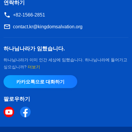
연락하기
2022년 여름, 저는 한 교회의 문서 사역을 책임지
+82-1566-2851
고 있었습니다. 제가 기계적으로 본분을 이행하는 바
람에 사역이 더디게 진행되자, 리더는 제가 실질적인
contact.kr@kingdomsalvation.org
사역을 하지 않는다고 책망했습니다. 저는 제가 어떤
사역을 하지 않았는지 반성하지 않고, 오히려 소극적
하나님나라가 임했습니다.
인 내적 상태로 살면서 하나님이 저를 드러내시는 것
하나님나라가 이미 인간 세상에 임했습니다. 하나님나라에 들어가고
으로 생각하고 하나님에 대한 오해가 더욱 깊어졌습
싶으십니까?
더보기
니다. 비록 도리상으로는 하나님을 오해해선 안 되
카카오톡으로 대화하기
고, 교회에서 제게 이렇게 중요한 본분을 맡겨 주었
으니 소중히 여겨야 한다는 것을 알았지만, 속으로는
팔로우하기
아무래도 도저히 이 고비를 넘길 수 없었습니다. 고
통스럽고 막막한 가운데 저는 거듭 하나님께 기도하
며 이런 내적 상태에서 벗어날 수 있도록 이끌어 달
라고 간구했습니다. 그러던 어느 날, 하나님의 말씀