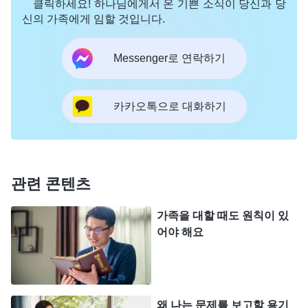
클릭하세요! 하나님에게서 온 기쁜 소식이 당신과 당
고 스스로에게 너그럽게 대한다면, 나는 너를 영원히
신의 가족에게 임할 것입니다.
진리를 얻지 못하는 나약한 자라고 할 것이다. 또한
너의 과오가 끊임없이 너를 얽매어 영원히 진리의 요
Messenger로 연락하기
구에 이르지 못하고, 영원히 사탄의 충실한 동반자가
되게끔 할 것이다.
』
(＜말씀ㆍ1권 하나님의 현현과 사
카카오톡으로 대화하기
자
역ㆍ과오는 사람을 지옥으로 끌고 갈 것이다＞ 중에서)
신을 보전하려고 경찰 앞에서 리팡과 왕천을 안다고
인정한 것은 주님을 팔고 벗을 판 유다의 행위이며
관련 콘텐츠
하나님의 성품을 거스른 짓이었습니다. 저는 이렇게
큰 과오를 저지르고도 스스로를 반성하고 인식하여
가족을 대할 때도 원칙이 있
하나님께 회개하기는커녕 한순간의 어리석음으로 초
어야 해요
래된 일로만 여겼으니, 정말 너무나 무감각했습니다!
그 일만 생각하면 마음이 아팠습니다. 형제자매들이
저를 얕잡아보고 멀리할까 봐 솔직하게 내적 상태를
왜 나는 문제를 보고할 용기