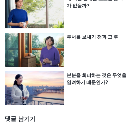
털어놓지 못하고, 그저 뒤에서 몰래 눈물을 흘리며
가 없을까?
거듭 하나님께 기도하고 참회했습니다. “하나님, 저
는 구차하게 목숨을 구걸하며 자매들을 팔아먹었습
니다. 이제야 그것이 당신의 성품을 거스른 짓임을
투서를 보내기 전과 그 후
깨달았습니다. 저는 저주받아 마땅합니다!” 또한 속
으로 하나님께서 제게 기회를 예비해 주시기를 바랐
습니다. 언젠가 다시 잡히게 된다면, 육이 아무리 고
통받더라도, 심지어 경찰에게 고문당해 죽는 한이 있
본분을 회피하는 것은 무엇을
더라도 절대 형제자매를 팔아먹는 짓은 하지 않겠다
염려하기 때문인가?
고 다짐했습니다. 그 후로 저는 저처럼 심각한 과오
를 저지른 사람은 하나님 집에서 봉사만 할 수 있고,
하나님께서 구원해 주시지 않을 거라고 생각했습니
다. 그런 생각을 가진 뒤로는 진리를 추구하고 생명
댓글 남기기
진입을 하는 일에도 신경 쓰지 않고, 간증문도 쓰지