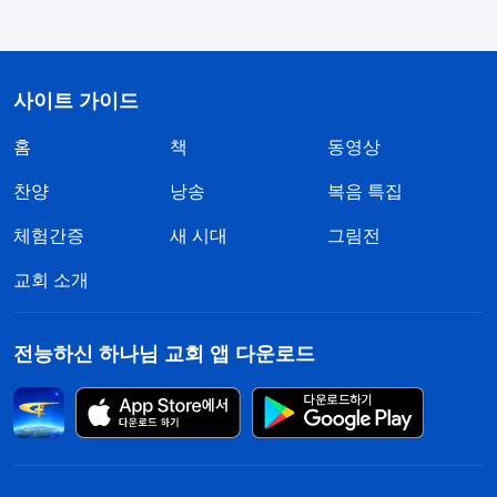
옥에 갇힐지언정 형제자매와 교회의 이익을 팔아넘
기지 않고 이기는 증거를 해 낸 형제자매들을 보면
서, 진심으로 그들이 부럽고 존경스럽기도 하고, 저
사이트 가이드
자신이 더욱 후회스러웠습니다. 똑같이 하나님을 믿
홈
책
동영상
고 하나님 말씀을 먹고 마시건만, 저는 죽는 것이 두
려워 구차하게 목숨을 구걸하며 자매들을 팔아넘겨
찬양
낭송
복음 특집
자신을 보전하려 했습니다. 저는 정말 사람이라고 불
체험간증
새 시대
그림전
릴 자격도 없고, 하나님 말씀을 먹고 마실 자격은 더
교회 소개
더욱 없었습니다. 형제자매들의 간증과 비교해 보니
무척 부끄러웠습니다. 이것이 바로 하나님께서 사실
전능하신 하나님 교회 앱 다운로드
로 저를 심판하시는 것이 아니겠습니까? 애초에 붙
잡혀 구차하게 목숨을 구걸하며 자매들을 팔아먹었
던 장면이 머릿속에 계속 떠올라 이루 말할 수 없이
괴로웠습니다.