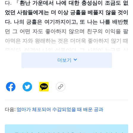
다. 『
환난 가운데서 나에 대한 충성심이 조금도 없
었던 사람들에게는 더 이상 긍휼을 베풀지 않을 것이
다. 나의 긍휼은 여기까지이고, 또 나는 나를 배반했
던 그 어떤 자도 좋아하지 않으며 친구의 이익을 팔
아먹은 자와 왕래하는 것은 더더욱 좋아하지 않기 때
문이다. 이것이 나의 성품이다. 그 사람이 누구든 상
관없다.
』
(＜말씀ㆍ1권 하나님의 현현과 사역ㆍ너는 종
더보기
저는
착지를 위해 충분한 선행을 예비해야 한다＞ 중에서)
또 하나님의 말씀을 보았습니다. 『
너는 자신의 과오
를 미성숙하거나 우매한 사람의 실수로만 간주하지
말라. 네가 진리를 실행하지 않는 것을 자질이 부족
하여 실행에 옮기기 어렵다는 말로 변명하지 말라.
다음:
엄마가 체포되어 수감되었을 때 배운 공과
더욱이 너의 모든 과오를 단순히 잘 몰라서 한 행동
으로 간주하지 말라. 만약 네가 스스로를 잘 용서하