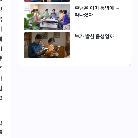
주님은 이미 동방에 나
있
타나셨다
국
사
누가 발한 음성일까
에
의
류
주
나
람
그
고
를