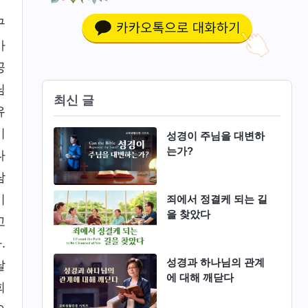
구
마
공
님
최신 글
유
이
성경이 주님을 대변하
는가?
나
람
기
죄에서 정결케 되는 길
을 찾았다
고
.
성경과 하나님의 관계
날
에 대해 깨닫다
회