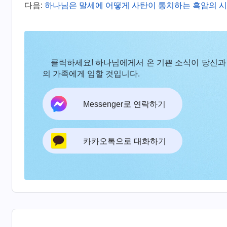
학대와 속박에 시달리며 개돼지만도 못한 삶을 살고
다음:
하나님은 말세에 어떻게 사탄이 통치하는 흑암의 
을 찾아 인간 세상의 즐거움을 누리겠다는 생각을 
럼 시들었으며, 누렇게 뜨고 바싹 야위었다. 사람
에서 속절없이 살아가고 있다. 사람이 고대하는 종말
클릭하세요! 하나님에게서 온 기쁜 소식이 당신과
다리고, 지옥과 함께 파멸을 맞고자 한다. 봉건적 
의 가족에게 임할 것입니다.
할 힘을 잃어버리고, 온갖 압박 속에서 한 걸음씩
늘날, 사람은 하나님과 생면부지의 사이가 되어 
Messenger로 연락하기
안 적도, 본 적도 없는 것처럼 하나님을 상대하지 
에서 사람을 몰래 훔쳐 마왕과 그 자손에게 넘겼다.
카카오톡으로 대화하기
역의 시대로 끌어갔으며, 사람이 ‘서경(書經)’의 
념은 한층 더 깊어졌다. 어느덧 마왕은 사람 마음
을 차지했다. 그때부터 사람은 추악한 영혼을 가지
증오로 가득 차게 되었다. 마왕의 사악한 독은 하
사람은 더 이상 자유를 누릴 수 없었고, 마왕의 