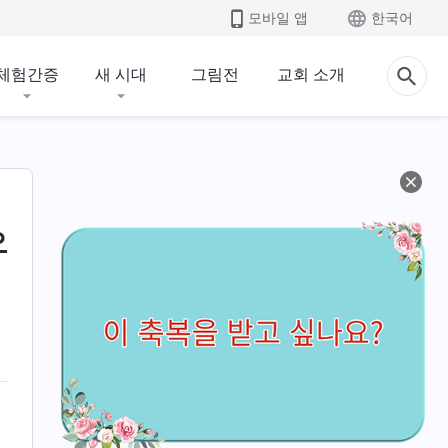
모바일 앱
한국어
체험간증
새 시대
그림전
교회 소개
오