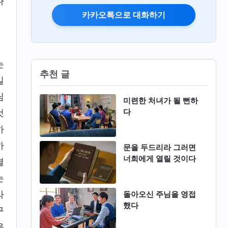
나
카카오톡으로 대화하기
는
추천 글
일
님
미련한 처녀가 될 뻔하
다
것
하
하
문을 두드리라 그러면
너희에게 열릴 것이다
결
는
라
돌아오신 주님을 영접
했다
구
을