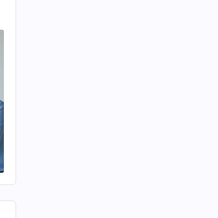
님
처
옥
기
항
오
을
앞
패
관
음
한
.
잡