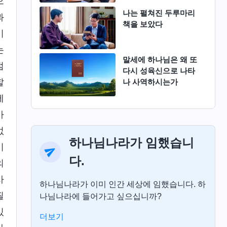
으
나는 펼쳐진 두루마리
과
책을 보았다
이
는
말세에 하나님은 왜 또
점
다시 성육신으로 나타
할
나 사역하시는가
세
가
없
하나님나라가 임했습니
이
다.
의
사
하나님나라가 이미 인간 세상에 임했습니다. 하
필
나님나라에 들어가고 싶으십니까?
있
더보기