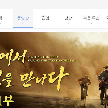
책
동영상
찬양
낭송
복음 특집