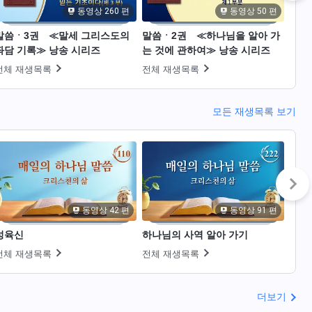
동영상 260 편
동영상 50 편
말씀ㆍ3권 ≪말세 그리스도의
말씀ㆍ2권 ≪하나님을 알아 가
그리
좌담 기록≫ 낭송 시리즈
는 것에 관하여≫ 낭송 시리즈
전체
전체 재생목록
전체 재생목록
모든 재생목록 보기
동영상 42 편
동영상 91 편
성육신
하나님의 사역 알아 가기
하나
전체 재생목록
전체 재생목록
전체
더보기