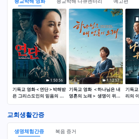
종교박해 영화
종교박해 다큐멘터리
예고편
1:50:56
1:12:57
기독교 영화＜연단＞박해받
기독교 영화 ＜하나님은 내
기독교
은 그리스도인의 믿음의 간
영혼의 노래＞ 생명이 위태
리의 
증
로운 그 순간, 그녀는 진짜
나님의
기적의 ‘증거’가 되었다!
의 간
교회생활간증
생명체험간증
복음 증거