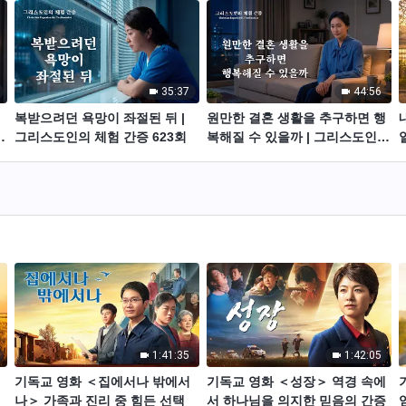
35:37
44:56
복받으려던 욕망이 좌절된 뒤 |
원만한 결혼 생활을 추구하면 행
그리스도인의 체험 간증 623회
복해질 수 있을까 | 그리스도인의
체험 간증 622회
1:41:35
1:42:05
기독교 영화 ＜집에서나 밖에서
기독교 영화 ＜성장＞ 역경 속에
나＞ 가족과 진리 중 힘든 선택
서 하나님을 의지한 믿음의 간증