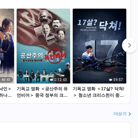
:46:41
2:12:43
59:57
＜낙인＞
기독교 영화 ＜공산주의 유
기독교 영화 ＜17살? 닥쳐!
기독
 하나님
언비어＞ 중국 정부의 크리
＞ 청소년 크리스천이 중국
그리
굳세게 하
스천 세뇌 실체 폭로
정부의 박해를 받은 실제 이
이유
야기
더보기