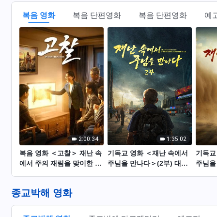
복음 영화
복음 단편영화
복음 단편영화
예
2:00:34
1:35:02
복음 영화 ＜고찰＞ 재난 속
기독교 영화 ＜재난 속에서
기독교
에서 주의 재림을 맞이한 참
주님을 만나다＞(2부) 대멸
주님을 
된 증거
종 시대에 들어선 지구. 재난
생존의
의 엄습, 인류의 생존 카운트
생존자
종교박해 영화
다운 속 당신의 생존 길은 무
엇인가요?