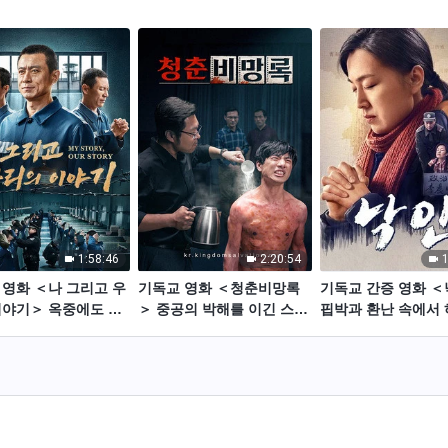
1:58:46
2:20:54
1
 영화 ＜나 그리고 우
기독교 영화 ＜청춘비망록
기독교 간증 영화 
이야기＞ 옥중에도 하
＞ 중공의 박해를 이긴 스무
핍박과 환난 속에서
 말씀을 전하는 믿음
살 그리스도인의 믿음 간증
에 대한 믿음을 더 
증
다