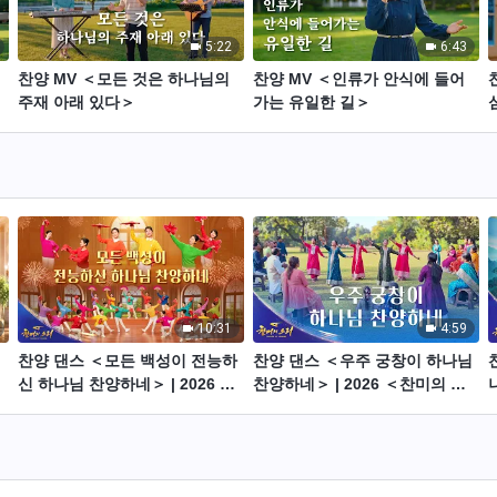
5:22
6:43
찬양 MV ＜모든 것은 하나님의
찬양 MV ＜인류가 안식에 들어
주재 아래 있다＞
가는 유일한 길＞
10:31
4:59
찬양 댄스 ＜모든 백성이 전능하
찬양 댄스 ＜우주 궁창이 하나님
신 하나님 찬양하네＞ | 2026 ＜
찬양하네＞ | 2026 ＜찬미의 소
찬미의 소리＞
리＞