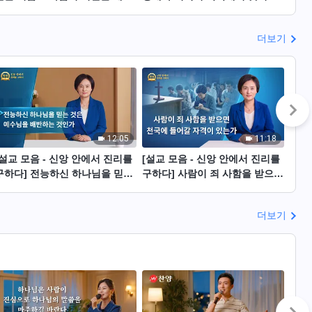
나가는 그리스도인
그리스도인의 체험 간증
나님
더보기
12:05
11:18
[설교 모음 - 신앙 안에서 진리를
[설교 모음 - 신앙 안에서 진리를
[설교
구하다] 전능하신 하나님을 믿는
구하다] 사람이 죄 사함을 받으면
구하
것은 예수님을 배반하는 것인가
천국에 들어갈 자격이 있는가
드시
가
더보기