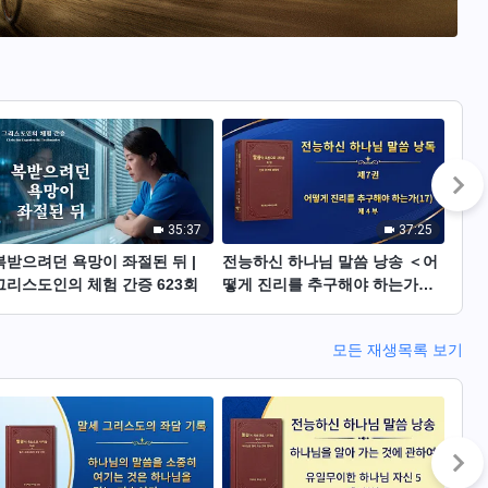
35:37
37:25
복받으려던 욕망이 좌절된 뒤 |
전능하신 하나님 말씀 낭송 ＜어
원만
그리스도인의 체험 간증 623회
떻게 진리를 추구해야 하는가
복해
(17)＞ (제 4 부)
체험 
모든 재생목록 보기