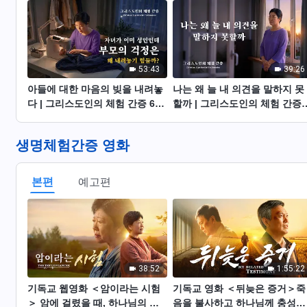
53:43
39:26
아들에 대한 마음의 빚을 내려놓
나는 왜 늘 내 의견을 말하지 못
다 | 그리스도인의 체험 간증 625
할까 | 그리스도인의 체험 간증
회
624회
생명체험간증 영화
본편
예고편
38:52
1:55:22
기독교 웹영화 ＜암이라는 시험
기독교 영화 ＜뒤늦은 증거＞죽
＞ 암에 걸렸을 때, 하나님의 구
음을 불사하고 하나님께 충성을