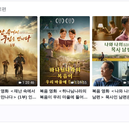
고편
1:20:46
1:39:55
1
 영화 ＜재난 속에서
복음 영화 ＜하나님나라의
복음 영화 ＜나와 나
만나다＞ (1부) 인류
복음이 우리 마을에 들어오
남편＞ 목사인 남편은
 벼랑 끝에서 당신은
다＞
나님의 음성을 알지
가 될 수 있는가?
가?