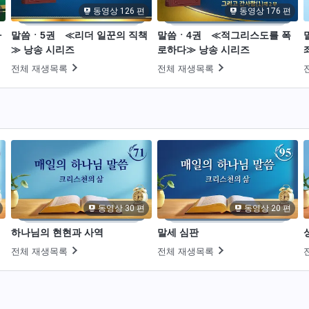
동영상 126 편
동영상 176 편
하
말씀ㆍ5권 ≪리더 일꾼의 직책
말씀ㆍ4권 ≪적그리스도를 폭
≫ 낭송 시리즈
로하다≫ 낭송 시리즈
전체 재생목록
전체 재생목록
동영상 30 편
동영상 20 편
하나님의 현현과 사역
말세 심판
전체 재생목록
전체 재생목록