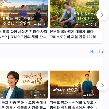
39:49
35:19
내 딸을 향한 사랑은 진정한 사랑
본분을 올바르게 대하게 되다 |
후회
일까? | 그리스도인의 체험 간증
그리스도인의 체험 간증 620회
체험 
621회
더보기
57:03
1:02:17
기독교 간증 영화 ＜고통 속에서
기독교 영화 ＜선거를 앞두고＞
기독
얻은 기쁨＞ 아픔의 시련을 헤쳐
명예와 이익의 속박에서 벗어난
인가