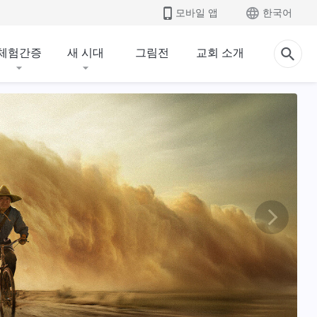
모바일 앱
한국어
체험간증
새 시대
그림전
교회 소개