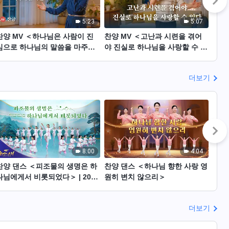
5:23
5:07
찬양 MV ＜하나님은 사람이 진
찬양 MV ＜고난과 시련을 겪어
찬양
심으로 하나님의 말씀을 마주하
야 진실로 하나님을 사랑할 수 있
나님
길 바란다＞
다＞
더보기
8:00
4:04
찬양 댄스 ＜피조물의 생명은 하
찬양 댄스 ＜하나님 향한 사랑 영
찬양
나님에게서 비롯되었다＞ | 2026
원히 변치 않으리＞
따뜻
＜찬미의 소리＞
더보기