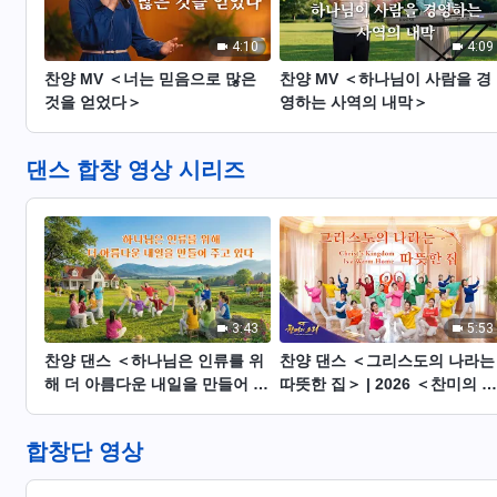
4:10
4:09
찬양 MV ＜너는 믿음으로 많은
찬양 MV ＜하나님이 사람을 경
것을 얻었다＞
영하는 사역의 내막＞
댄스 합창 영상 시리즈
3:43
5:53
찬양 댄스 ＜하나님은 인류를 위
찬양 댄스 ＜그리스도의 나라는
해 더 아름다운 내일을 만들어 주
따뜻한 집＞ | 2026 ＜찬미의 소
고 있다＞
리＞
합창단 영상