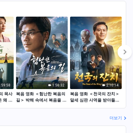
:59:58
1:56:32
2:10:14
의 목사
복음 영화 ＜험난한 복음의
복음 영화 ＜천국의 잔치＞
기독
 왜 하
길＞ 박해 속에서 복음을 전
말세 심판 사역을 받아들인
대한
 못하는
파하는 크리스천의 간증
한 신부의 이야기 (한국어
진실
더빙)
더보기