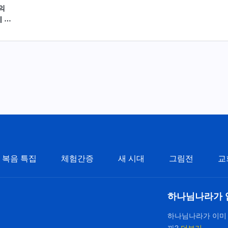
의
| 발
복음 특집
체험간증
새 시대
그림전
교
하나님나라가 
하나님나라가 이미