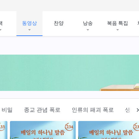
책
동영상
찬양
낭송
복음 특집
 비밀
종교 관념 폭로
인류의 패괴 폭로
생명