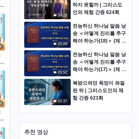
하지 못할까 | 그리스도
 발
인의 체험 간증 624회
39:26
전능하신 하나님 말씀 낭
송 ＜어떻게 진리를 추구
해야 하는가(18)＞ (제 2
25:00
1
부)
전능하신 하나님 말씀 낭
의
송 ＜어떻게 진리를 추구
 발
해야 하는가(17)＞ (제 5
35:52
부)
복받으려던 욕망이 좌절
된 뒤 | 그리스도인의 체
험 간증 623회
35:37
5
의
 발
추천 영상