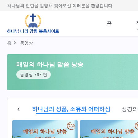
하나님의 현현을 갈망해 찾아오신 여러분을 환영합니다!
홈
홈
동영상
매일의 하나님 말씀 낭송
동영상 767 편
알아 가기
하나님의 성품, 소유와 어떠하심
성경의