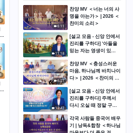
찬양 MV ＜너는 너의 사
명을 아는가＞ | 2026 ＜
6
찬미의 소리＞
6:11
의
 발
[설교 모음 - 신앙 안에서
진리를 구하다] ‘아들을
믿는 자는 영생이 있
11:18
다’는 것은 과연 무엇을
찬양 MV ＜충성스러운
의미하는가?
마음, 하나님께 바치나이
8
다＞ | 2026 ＜찬미의 소
6:27
의
리＞
 발
[설교 모음 - 신앙 안에서
진리를 구하다] 주께서
다시 오실 때 정말 구름
12:43
타고 강림하시는가?
각국 사람들 중국어 배우
기 | 낭독&합창 ＜하나님
마음보다 더 좋은 건 없