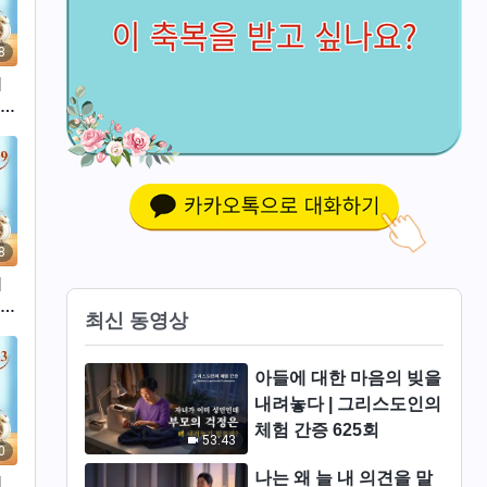
8
의
 발
8
의
 발
최신 동영상
아들에 대한 마음의 빚을
내려놓다 | 그리스도인의
체험 간증 625회
53:43
0
나는 왜 늘 내 의견을 말
의