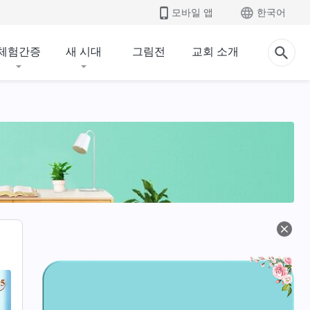
모바일 앱
한국어
체험간증
새 시대
그림전
교회 소개
 진입
종착지와 결말