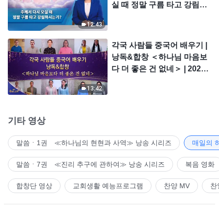
실 때 정말 구름 타고 강림하
시는가?
12:43
각국 사람들 중국어 배우기 |
낭독&합창 ＜하나님 마음보
다 더 좋은 건 없네＞ | 2026
＜찬미의 소리＞
13:42
기타 영상
말씀ㆍ1권 ≪하나님의 현현과 사역≫ 낭송 시리즈
매일의 
말씀ㆍ7권 ≪진리 추구에 관하여≫ 낭송 시리즈
복음 영화
합창단 영상
교회생활 예능프로그램
찬양 MV
찬