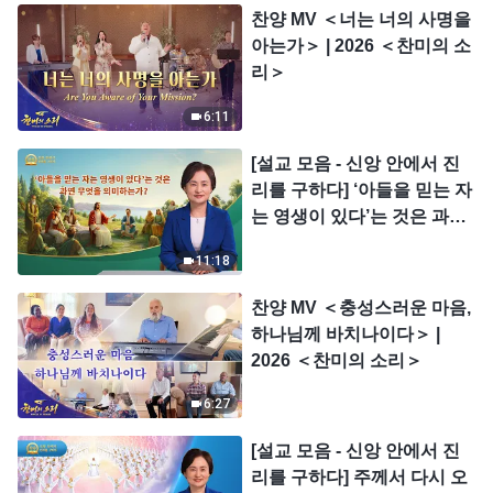
찬양 MV ＜너는 너의 사명을
아는가＞ | 2026 ＜찬미의 소
리＞
6:11
[설교 모음 - 신앙 안에서 진
리를 구하다] ‘아들을 믿는 자
는 영생이 있다’는 것은 과연
무엇을 의미하는가?
11:18
찬양 MV ＜충성스러운 마음,
하나님께 바치나이다＞ |
2026 ＜찬미의 소리＞
6:27
[설교 모음 - 신앙 안에서 진
리를 구하다] 주께서 다시 오