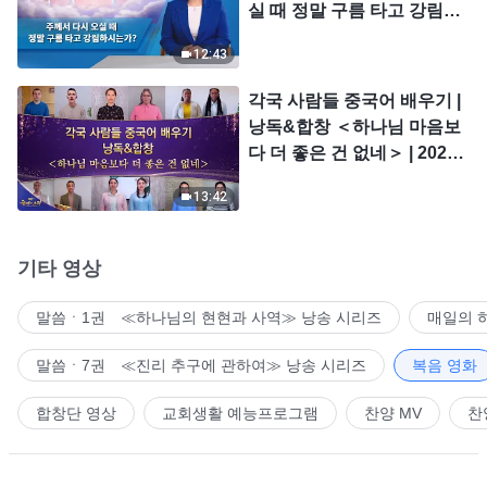
실 때 정말 구름 타고 강림하
시는가?
12:43
각국 사람들 중국어 배우기 |
낭독&합창 ＜하나님 마음보
다 더 좋은 건 없네＞ | 2026
＜찬미의 소리＞
13:42
기타 영상
말씀ㆍ1권 ≪하나님의 현현과 사역≫ 낭송 시리즈
매일의 
말씀ㆍ7권 ≪진리 추구에 관하여≫ 낭송 시리즈
복음 영화
합창단 영상
교회생활 예능프로그램
찬양 MV
찬