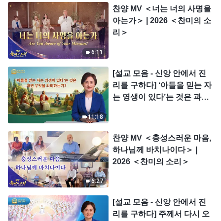
찬양 MV ＜너는 너의 사명을
아는가＞ | 2026 ＜찬미의 소
리＞
6:11
[설교 모음 - 신앙 안에서 진
리를 구하다] ‘아들을 믿는 자
는 영생이 있다’는 것은 과연
무엇을 의미하는가?
11:18
찬양 MV ＜충성스러운 마음,
하나님께 바치나이다＞ |
2026 ＜찬미의 소리＞
6:27
[설교 모음 - 신앙 안에서 진
리를 구하다] 주께서 다시 오