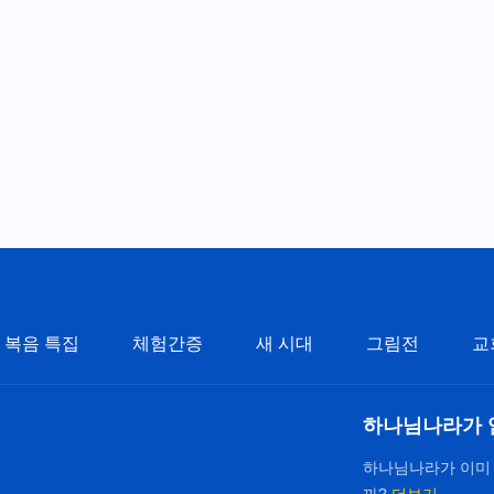
복음 특집
체험간증
새 시대
그림전
교
하나님나라가 
하나님나라가 이미