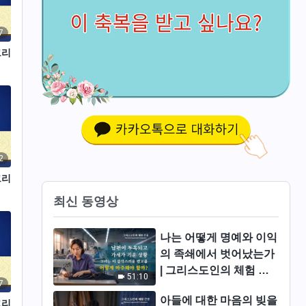
7
그리
2
그리
최신 동영상
나는 어떻게 명예와 이익
의 족쇄에서 벗어났는가
| 그리스도인의 체험 간
51:10
7
증 627회
아들에 대한 마음의 빚을
그리