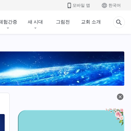
모바일 앱
한국어
체험간증
새 시대
그림전
교회 소개
말씀