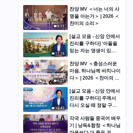
찬양 MV ＜너는 너의 사
명을 아는가＞ | 2026 ＜
찬미의 소리＞
6:11
[설교 모음 - 신앙 안에서
진리를 구하다] ‘아들을
믿는 자는 영생이 있
11:18
다’는 것은 과연 무엇을
찬양 MV ＜충성스러운
의미하는가?
마음, 하나님께 바치나이
다＞ | 2026 ＜찬미의 소
6:27
리＞
[설교 모음 - 신앙 안에서
진리를 구하다] 주께서
다시 오실 때 정말 구름
12:43
타고 강림하시는가?
각국 사람들 중국어 배우
기 | 낭독&합창 ＜하나님
마음보다 더 좋은 건 없