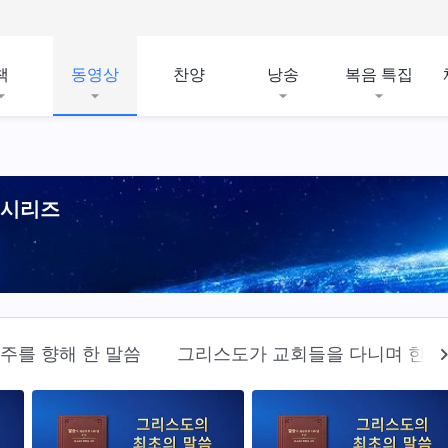
책
동영상
찬양
낭송
복음 특집
 시리즈
주를 향해 한 말씀
그리스도가 교회들을 다니며 한 