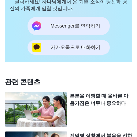
클릭하세요! 하나님에게서 온 기쁜 소식이 당신과 당
신이 괜찮다고 생각하는 부분이 있으면, 분명 그 부
신의 가족에게 임할 것입니다.
분은 더 파고들거나 신경 쓰지도 않고, 그 안에 하나
님을 대적하는 것이 있는지 없는지를 해부하지도 않
Messenger로 연락하기
기 때문이다.
』
(＜그리스도의 좌담 기록ㆍ자신의 잘못된
하나님 말씀
관점을 알아야 자신을 알 수 있다＞ 중에서)
카카오톡으로 대화하기
은 마치 맑은 거울처럼 제 마음을 비추었습니다. 하
나님은 우리에게 자신이 잘했거나 옳게 했다고 생각
하는 부분에서 자신을 인식하라고 요구하십니다. 또
관련 콘텐츠
한 책망이 필요하지 않다고 여기는 부분일수록 더더
욱 인식하고 해부하라고 요구하십니다. 그동안 저는
본분을 이행할 때 올바른 마
음가짐은 너무나 중요하다
스스로가 책임감이 있고, 사역에서도 성과를 냈다고
생각했습니다. 그 많은 중요한 일을 잘 처리했다고
생각했습니다. 그래서 제 자신이 진리를 실천하고 있
고, 긍정적으로 진입하고 있으며, 영적 상태도 아주
전염병 상황에서 복음을 전한