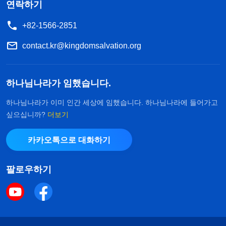
연락하기
8월 초에 저는 선거를 통해 중간급 리더가 되었습
+82-1566-2851
니다. 당시 속으로 이렇게 다짐했습니다. ‘하나님! 저
를 높여 주시어 이런 큰일을 맡겨 주심에 감사드립니
contact.kr@kingdomsalvation.org
다. 당신의 기대를 저버리지 않고 최선을 다해서 이
본분을 이행하겠사오니 저를 인도하고 이끌어 주소
하나님나라가 임했습니다.
서.’ 그 후 곧바로 바쁜 사역에 뛰어들었습니다. 매일
하나님나라가 이미 인간 세상에 임했습니다. 하나님나라에 들어가고
같이 많은 질문이 담긴 형제자매들의 편지를 마주했
싶으십니까?
더보기
고, 여기에 일일이 답변을 하고 지도하느라 새벽까지
깨어 있는 날이 많았지만, 그래도 즐거웠습니다. 가
카카오톡으로 대화하기
끔 잘 모르는 일이나 통찰이 부족한 일에 부딪혀 어
팔로우하기
떻게 처리해야 좋을지 모를 때는 기도하면서 하나님
께 의지했습니다. 그리고 하나님의 인도를 통해 교회
의 각 사역을 질서정연하게 배정할 수 있었습니다.
그러는 사이 저는 또 교만해지기 시작했습니다. ‘나