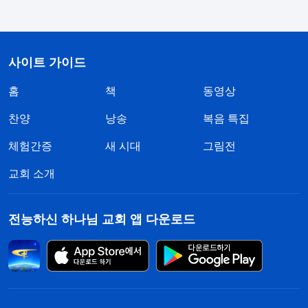
지 못하고 버림받을 것입니다. 이 순간, 제가 앞으로
나아가도록 보호해 줄 하나님의 심판 형벌, 책망 훈
계가 절실히 필요함을 깨닫게 되었습니다. 형벌 심
사이트 가이드
판, 책망 훈계를 받아 체면을 잃고 심적 고통이 따랐
홈
책
동영상
지만 그것은 하나님의 구원이 분명합니다. 그러니 저
찬양
낭송
복음 특집
는 하나님의 그런 사역을 더 많이 받아들이길 원합니
체험간증
다.
새 시대
그림전
교회 소개
이번 형벌 심판을 체험한 후, 제 영적 상태는 달라
졌습니다. 행동과 처신이 겸손해지고, 사람의 관념에
전능하신 하나님 교회 앱 다운로드
맞지 않은 하나님의 사역도 이해하게 되었습니다. 그
런데 얼마 지나지 않아 하나님께서 또 한 번 드러내
시니 그제서야 제 인식이 여전히 너무 얕다는 사실을
깨닫게 되었습니다.