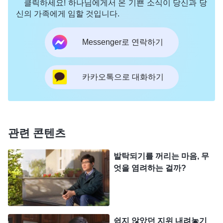
클릭하세요! 하나님에게서 온 기쁜 소식이 당신과 당
로 조용히 제 문제를 더 깊이 인식할 수 있게 인도해
신의 가족에게 임할 것입니다.
달라고 하나님께 부르짖었습니다.
Messenger로 연락하기
아침 묵상 시간에 저는 다음과 같은 하나님의 말씀
을 보았습니다. 『
적그리스도는 어떤 본분을 이행하
든 높은 지위와 첫자리를 차지하려 하고, 평범하게
카카오톡으로 대화하기
따르는 자가 될 마음은 절대 가질 수 없다. 그가 가장
열중하는 것은 무엇이겠느냐? 사람들 앞에 나서서
명령을 내리고 훈계하여 자기 말을 듣게 하는 것이
관련 콘텐츠
다. 어떻게 자신의 본분을 잘 이행할지는 전혀 생각
하지 않고, 나아가 본분을 이행하는 일에서
진리
원
발탁되기를 꺼리는 마음, 무
엇을 염려하는 걸까?
칙을 구하여 진리를 실행하고 하나님을 만족게 하는
것이 아니라 어떻게 하면 두각을 나타내 리더에게 우
러름을 받고 발탁될 것인지에 대해 머리를 쥐어짜며
궁리한다. 리더 일꾼이 되어 다른 사람을 지도할 수
쉽지 않았던 지위 내려놓기