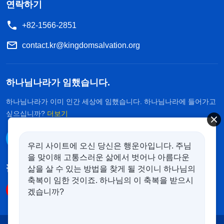
연락하기
감을 가지고 있다는 것을 형제자매들에게 보여 주려
+82-1566-2851
했습니다. 형제자매들이 칭찬해 주고 책임자가 저를
중시해 줄 때면, 본분을 이행할 때 의욕이 넘쳐서 어
contact.kr@kingdomsalvation.org
떤 고생도 마다하지 않았습니다. 하지만 책임자가 탕
징을 중시하는 것을 보면 괴롭고 질투가 나서 늘 저
하나님나라가 임했습니다.
자신을 증명하고 싶어 했습니다. 그러다 제가 남보다
하나님나라가 이미 인간 세상에 임했습니다. 하나님나라에 들어가고
못하면 소극적으로 변해 건성으로 본분을 이행하기
싶으십니까?
더보기
시작했고, 책임자가 사역을 시행해도 참석하기 싫었
카카오톡으로 대화하기
으며, 새 신자에게 어려움이 있어도 제때 챙겨주면서
우리 사이트에 오신 당신은 행운아입니다. 주님
해결하지 않았습니다. 그저 회피하고만 싶었고 그곳
을 맞이해 고통스러운 삶에서 벗어나 아름다운
팔로우하기
삶을 살 수 있는 방법을 찾게 될 것이니 하나님의
에서 본분을 이행하고 싶지 않았습니다. 제가 하나님
축복이 임한 것이죠. 하나님의 이 축복을 받으시
을 만족게 해 드리기 위해서가 아니라 저 자신의 명
겠습니까?
예와 이익, 지위를 위해 본분을 이행했고, 교회의 이
익은 전혀 고려하지 않았다는 것을 알게 되었습니다.