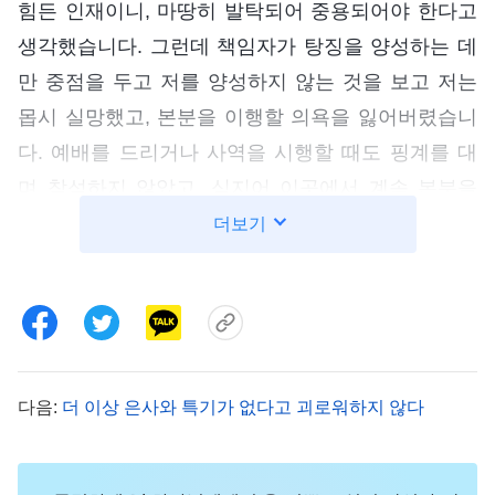
힘든 인재이니, 마땅히 발탁되어 중용되어야 한다고
생각했습니다. 그런데 책임자가 탕징을 양성하는 데
만 중점을 두고 저를 양성하지 않는 것을 보고 저는
몹시 실망했고, 본분을 이행할 의욕을 잃어버렸습니
다. 예배를 드리거나 사역을 시행할 때도 핑계를 대
며 참석하지 않았고, 심지어 이곳에서 계속 본분을
이행하고 싶지 않다는 생각까지 했습니다. 사실 과거
더보기
에 제가 본분을 이행하여 어느 정도 성과를 거둔 것
은 모두 하나님의 인도 덕분이었지, 제가 칭찬받을
만한 일이 아니었습니다. 그런데 저는 오히려 그것을
밑천으로 삼고는 제가 남들보다 낫다고 생각했고, 제
가 중시 받지 못한다는 생각에 불만을 품고 받아들이
다음:
더 이상 은사와 특기가 없다고 괴로워하지 않다
지 못했습니다. 정말 너무나도 이성이 없었습니다!
이런 사실을 인식하고 나니 몹시 괴로워서 마음속으