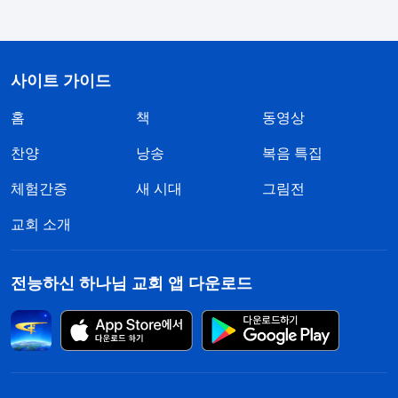
들 주위에서 많은 사람들이 숭배하는 눈빛으로 바라
보는 것을 볼 때마다 무척 부러웠습니다. 그래서 꼭
태국에 가서 신학을 공부하겠다고 속으로 다짐했습
사이트 가이드
니다. 그러면 언젠가는 저도 강단에 서서 설교할 수
홈
책
동영상
있을 테니 말입니다. 그땐 정말 열심이었습니다. 교
찬양
낭송
복음 특집
회에 가서 1년 동안 예배에 참석하자 목사가 저를 양
체험간증
새 시대
그림전
성했고, 저는 앞으로 양성되어 중용될 수 있기를 바
라는 마음으로 더 적극적으로 예배에 참석했습니다.
교회 소개
하나님의 말세 사역을 받아들인 후, 저는 열심히 추
구했습니다. 하나님을 믿은 지 반년 만에 집을 나와
전능하신 하나님 교회 앱 다운로드
풀타임으로 본분을 이행했지요. 본분을 이행하는 동
안, 저는 어떻게 하면 형제자매들에게 인정받을 수
있을지만 중요시했습니다. 책임자가 어떤 사역을 시
행하든 저는 최선을 다해 완수해서 제가 부담과 책임