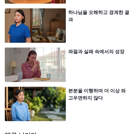
앉혀 놓고 하루 24시간 동안 움직이지도, 자지도 못
하나님을 오해하고 경계한 결
하게 했습니다. 잠을 재우지 않는 방식으로 일주일
과
가량 계속 시달리는 바람에 저는 밥도 먹을 수 없었
습니다. 제가 정말 버티지 못할 것 같으니까 경찰은
저를 병원으로 데려가 링거를 맞혔습니다. 그리고 돌
좌절과 실패 속에서의 성장
아온 후에는 다시 교대로 심문을 하고, 제게 형제자
매들의 사진을 들이밀며 지목하라고 했습니다. 저는
속으로 생각했습니다. ‘난 이미 하나님의 성품을 거
스르고 수치스러운 유다가 되었어. 더 이상 하나님을
본분을 이행하며 더 이상 좌
배반할 순 없어.’ 그들이 아무리 심문해도 저는 입을
고우면하지 않다
열지 않았습니다. 한 달 뒤, 그들은 제게 ‘사회 치안
교란’ 이라는 죄명으로 2년의 노동교양을 선고했습
니다. 우 씨와 함께 노동 교화소로 이송되는 길에, 우
씨에게서 제가 팔아먹은 섬김 가정 자매가 잡혀갔다