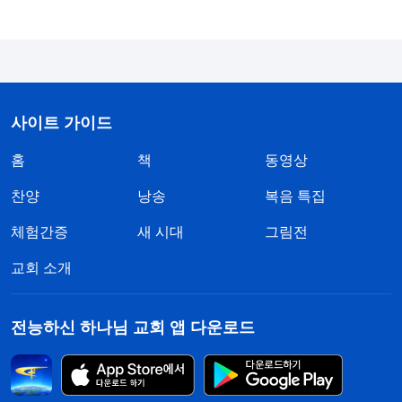
생각했습니다. 그런 생각은 저를 몹시 소극적으로 만
들었습니다. 차라리 죽는 게 나을 만큼 고통스럽고
괴로웠고, 급기야 죽는 것이 고통에서 벗어나는 길처
럼 느껴졌습니다. 그러면 마음의 시달림을 겪지 않아
사이트 가이드
도 되니까요.
홈
책
동영상
2년의 감옥 생활을 마치고 집으로 돌아와, 형제자
찬양
낭송
복음 특집
매들을 다시 보니 차마 고개를 들 수 없었습니다. 자
체험간증
새 시대
그림전
매를 팔아먹고 수치스러운 유다가 된 저 자신이 원망
스러워 무척이나 고통스럽고 괴로웠습니다. 하나님
교회 소개
께서 다시는 나를 구원하지 않으실 테고 결국 저주와
징벌을 받을 것이라고 생각하니 실망과 절망에 휩싸
전능하신 하나님 교회 앱 다운로드
여 죽고 싶었습니다. 하루는 하나님의 말씀이 떠올랐
습니다. 『
1. 네가 정말로 봉사자라면 건성이나 소극