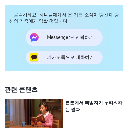
기 때문이다. 이것이 나의 성품이다. 그 사람이 누구
든 상관없다. 너희에게 알려 주겠다. 누구든 내 마음
클릭하세요! 하나님에게서 온 기쁜 소식이 당신과 당
을 심히 상하게 하는 사람은 두 번 다시 나의 관용을
신의 가족에게 임할 것입니다.
얻지 못하고….
』
(＜말씀ㆍ1권 하나님의 현현과 사역ㆍ
Messenger로 연락하기
너는 종착지를 위해 충분한 선행을 예비해야 한다＞ 중에
하나님의 말씀은 저를 두려움에 떨게 했고, 하나
서)
님의 공의로운 성품은 사람이 거스를 수 없음을 느꼈
카카오톡으로 대화하기
습니다. 자매를 팔아먹고 하나님을 배반하여 하나님
성품을 거슬렀으니, 하나님께서 저를 원치 않으실 것
이고, 하나님 믿는 제 삶도 완전히 끝났구나 싶었습
관련 콘텐츠
니다. 그 순간, 저는 차라리 죽는 게 낫다고 생각했습
본분에서 책임지기 두려워하
니다.
는 결과
그 후에도 경찰은 저를 가만두지 않고 계속해서 교
회 정보를 캐물었습니다. 그들은 저를 강제로 의자에