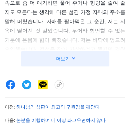
속으로 좀 더 얘기하면 풀어 주거나 형량을 줄여 줄
지도 모른다는 생각에 다른 섬김 가정 자매의 주소를
말해 버렸습니다. 자매를 팔아먹은 그 순간, 저는 지
옥에 떨어진 것 같았습니다. 무어라 형언할 수 없는
기분에 온몸에 힘이 빠졌습니다. 저는 바닥에 엎드려
오열했습니다. 전선을 잡아 자살하려고 했지만 경찰
이 손을 꾹 밟았습니다. 저는 자매를 팔아먹은 것을
더보기
후회하며, 마음속으로 죽어 마땅하고 멸해져 마땅하
다고 스스로를 계속 저주했습니다. 그때 하나님의 말
씀이 떠올랐습니다. 『
환난 가운데서 나에 대한 충성
심이 조금도 없었던 사람들에게는 더 이상 긍휼을 베
풀지 않을 것이다. 나의 긍휼은 여기까지이고, 또 나
이전:
하나님의 심판이 최고의 구원임을 깨닫다
는 나를 배반했던 자를 좋아하지 않으며 친구의 이익
다음:
본분을 이행하며 더 이상 좌고우면하지 않다
을 팔아먹은 자와 왕래하는 것은 더더욱 좋아하지 않