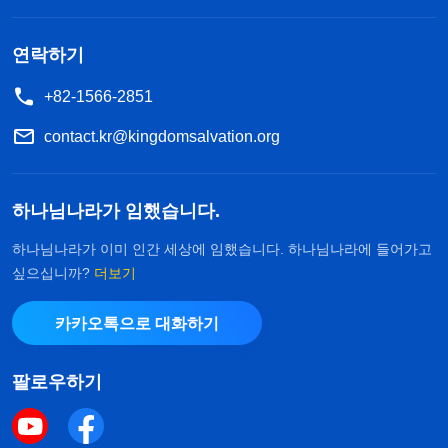
적인 요소가 전혀 없이 나를 위해 충성을 다하여 봉
사할 수 있겠느냐? … 10. 나를 충실하게 따르는 자
연락하기
가 되어 아무것도 얻지 못하더라도 나를 위해 한평생
+82-1566-2851
고난을 받을 수 있겠느냐?
』
(＜말씀ㆍ1권 하나님의
contact.kr@kingdomsalvation.org
하나
현현과 사역ㆍ매우 심각한 문제 ― 배반 2＞ 중에서)
님의 말씀은 한 줄기 빛처럼 어두운 제 마음을 비춰
주고, 살아갈 용기를 주었습니다. 그렇습니다. 제가
하나님나라가 임했습니다.
하나님을 믿으며 하나님을 위해 봉사할 수 있는 것도
하나님나라가 이미 인간 세상에 임했습니다. 하나님나라에 들어가고
하나님의 은총입니다. 설령 끝에 가서 하나님께서 저
싶으십니까?
더보기
를 구원하지 않으신다 해도 저는 마땅히 하나님을 위
카카오톡으로 대화하기
해 힘써야 합니다. 하나님의 말씀을 묵상하며 믿음을
얻고, 언젠가 다시 하나님 말씀을 읽고 형제자매들과
팔로우하기
함께 예배드리며 본분을 이행할 날을 간절히 바랐습
니다. 가끔 자매들이 저희 엄마 집에 와서 예배를 드