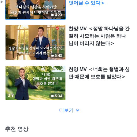
벗어날 수 있다＞
4:23
찬양 MV ＜정말 하나님을 간
절히 사모하는 사람은 하나
님이 버리지 않는다＞
5:43
찬양 MV ＜너희는 형벌과 심
판 때문에 보호를 받았다＞
5:34
더보기
추천 영상