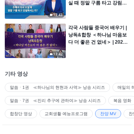
실 때 정말 구름 타고 강림하
시는가?
12:43
각국 사람들 중국어 배우기 |
낭독&합창 ＜하나님 마음보
다 더 좋은 건 없네＞ | 2026
＜찬미의 소리＞
13:42
기타 영상
말씀ㆍ1권 ≪하나님의 현현과 사역≫ 낭송 시리즈
매일의 
말씀ㆍ7권 ≪진리 추구에 관하여≫ 낭송 시리즈
복음 영화
합창단 영상
교회생활 예능프로그램
찬양 MV
찬