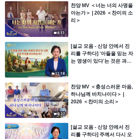
찬양 MV ＜너는 너의 사명을
아는가＞ | 2026 ＜찬미의 소
리＞
6:11
[설교 모음 - 신앙 안에서 진
리를 구하다] ‘아들을 믿는 자
는 영생이 있다’는 것은 과연
무엇을 의미하는가?
11:18
찬양 MV ＜충성스러운 마음,
하나님께 바치나이다＞ |
2026 ＜찬미의 소리＞
6:27
[설교 모음 - 신앙 안에서 진
리를 구하다] 주께서 다시 오