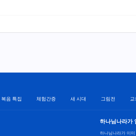
복음 특집
체험간증
새 시대
그림전
교
하나님나라가 
하나님나라가 이미