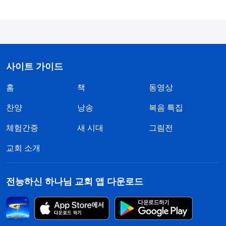
위해 온 것이다. 하나님은 이 단계의 사역을 위해 노
심초사하고, 천방백계로 시험의 공격을 피해 가며,
자신을 낮추고 감추어 자신의 신분을 과시한 적이 없
다. … 하나님은 만인이 아무것도 느끼지 못할 때, 동
사이트 가이드
틀 무렵에 땅에 와 육신의 생애를 시작하였다. 그러
나 사람은 이 순간이 도래하였음을 모른다. 모두가
홈
책
동영상
깊은 잠에 빠졌을 수도 있고, 많은 이들이 깨어 기다
찬양
낭송
복음 특집
릴 수도 있고, 수많은 사람이 하늘의 하나님께 조용
체험간증
새 시대
그림전
히 기도드리고 있을 수도 있다. 하지만 이 많은 사람
교회 소개
들 중에 하나님이 땅에 왔다는 사실을 아는 이는 단
한 명도 없다. 하나님이 이렇게 하는 것은 사역을 더
순조롭게 펼치고, 보다 나은 사역의 효과를 거두며,
전능하신 하나님 교회 앱 다운로드
더 이상의 시험을 피하기 위해서다. 그리고 봄잠에서
깨는 동틀 녘에 하나님의 사역은 이미 끝나 버렸고,