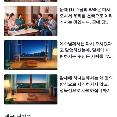
심판을 시행하신다는 말이 적
하나님을 알고, 만지고, 볼 수 있으며, 진정으로 하나
어도 200여 곳이 된다고 했는
문제 (1) 주님의 약속은 다시
님께 얻어질 수 있다.』
데, 이것은 완전히 사실입니
오셔서 우리를 천국으로 데려
다. 베드로전서 4장 17절에서
―＜말씀ㆍ1권 하나님의 현현과 사역ㆍ실제 하나님이 하
가시는 것입니다. 근데 당신
더욱 분명히 말했습니다. “하
나님 자신임을 알아야 한다＞ 중에서
들은 주님이 성육신하셔서 말
나님 집에서 심판을 시작할
세의 심판 사역을 하신다고
때가 되었나니” 보아하니, 하
증거하고 있습니다. 성경에
『하나님은 중화 대륙, 즉 홍콩이나 대만 동포가
예수님께서는 다시 오시겠다
나님이 말세에 심판의 사역을
분명히 주께서 구름을 타고
고 말씀하셨는데, 말세에 재
하시는 것은 틀림없는 것입니
말하는 내륙에 성육신하였다. 하나님이 하늘에서 땅
능력과 큰 영광으로 오신다고
림하시는 주님은 사람들 앞에
다. 하지만 하나님이 말세에
했는데 주님이 성육신하셔서
에 왔을 때, 하늘에서도 땅에서도 아무도 알지 못했
어떠한 방식으로 나타나십니
성육신하셔서 심판 사역을 하
은밀히 오셨다고 증거하는 것
다. 이는 하나님이 은밀히 재림한 참뜻이기 때문이
까?
신다는 것은 우리의 터득과
과 왜 다릅니까?
다릅니다. 우리는 말세에 주
다. 그가 육신을 입고 사역하면서 오랜 시간을 보냈
말세에 하나님께서는 왜 영의
께서 다시 오실 때는 예수님
방식으로 사역하시지 않고,
는데도 이를 아는 사람은 없었다. 그리고 오늘날까지
이 부활하신 후의 영체로 사
성육신으로 사역하십니까?
도 아는 이가 없다. 어쩌면 이는 영원한 ‘수수께끼’로
람에게 나타나 역사하신다고
생각합니다. 이것 또한 교계
남을 수도 있겠다. 하나님이 이번에 육신으로 왔다는
의 다수 사람의 관점입니다.
것을 알 수 있는 사람은 없다. 영이 얼마나 대단한 기
주님이 다시 오셔서 성육신의
댓글 남기기