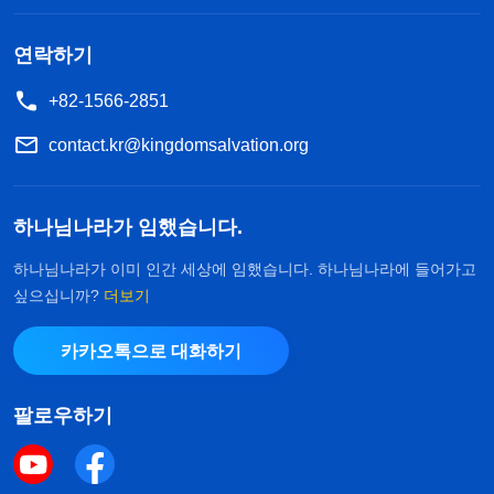
그때는 하나님이 땅을 떠남으로써 땅에서 떠돌며 기
거했던 생애를 마쳤을 때이다.』
연락하기
―＜말씀ㆍ1권 하나님의 현현과 사역ㆍ사역과 진입 4＞
+82-1566-2851
중에서
contact.kr@kingdomsalvation.org
『예수가 유대에서 사역할 당시에는 공개적이었지
만 지금 너희들 가운데서 사역하고 말씀하는 것은 은
하나님나라가 임했습니다.
밀한 것이어서 이방인들은 전혀 모르고 있다. 너희들
하나님나라가 이미 인간 세상에 임했습니다. 하나님나라에 들어가고
가운데서 하는 사역은 폐쇄적인 것이다. 이 말씀, 이
싶으십니까?
더보기
형벌과 심판은 너희만 알고 있을 뿐 다른 이들은 모
른다. 이 사역은 너희들 가운데서 하고 있는 것으로,
카카오톡으로 대화하기
너희에게만 열려 있고 이방인들 중에는 아는 사람이
팔로우하기
없다. 이는 때가 되지 않았기 때문이다. 이 사람들은
형벌을 받아 곧 온전케 되어 가는데도 다른 사람들은
전혀 모른다. 이 사역은 참으로 은밀한 것이다!
성육