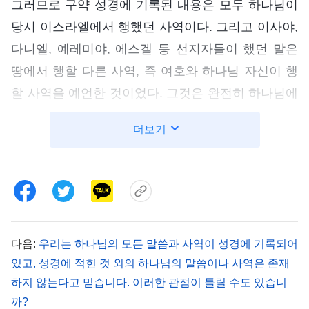
그러므로 구약 성경에 기록된 내용은 모두 하나님이
당시 이스라엘에서 행했던 사역이다. 그리고 이사야,
다니엘, 예레미야, 에스겔 등 선지자들이 했던 말은
땅에서 행할 다른 사역, 즉 여호와 하나님 자신이 행
할 사역을 예언한 것이었다. 그것은 완전히 하나님에
게서 비롯된 것으로, 성령의 역사이다. 그 선지서들
더보기
을 제외한 나머지 부분은 당시 사람이 여호와의 역사
를 체험한 것에 대한 기록이다.
―＜말씀ㆍ1권 하나님의 현현과 사역ㆍ성경에
관하여 1＞ 중에서
다음:
우리는 하나님의 모든 말씀과 사역이 성경에 기록되어
성경은 도대체 어떤 책이냐? 구약은 율법시대에
있고, 성경에 적힌 것 외의 하나님의 말씀이나 사역은 존재
하나님이 행한 사역이다. 구약 성경은 여호와가 율법
하지 않는다고 믿습니다. 이러한 관점이 틀릴 수도 있습니
시대에 했던 사역, 나아가 여호와의 창세 사역까지
까?