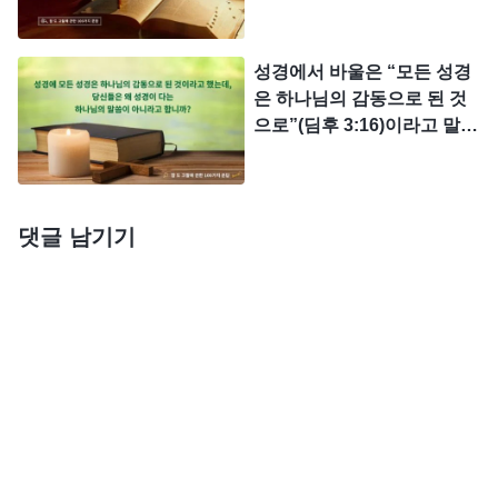
며, 이스라엘 백성을 땅에서 살 수 있게 인도했다. 이
님의 말씀이나 사역은 존재하
지 않는다고 믿습니다. 이러
는 이스라엘 사람들이 여호와의 선민이라는 것을 증
한 관점이 틀릴 수도 있습니
성경에서 바울은 “모든 성경
명한다. 그들은 여호와가 땅에서 처음으로 택한, 그
까?
은 하나님의 감동으로 된 것
의 뜻에 맞는 사람들이며, 또한 그가 처음으로 친히
으로”(딤후 3:16)이라고 말합
인도해 준 사람들이었다. 이스라엘 열두 지파는 바로
니다. 따라서 성경에 적힌 모
든 말은 하나님의 말씀입니
여호와가 택한 첫 번째 선민이었다. 그래서 여호와는
다. 그런데 당신은 왜 성경 안
율법시대 사역이 끝날 때까지 계속 그들에게 역사했
의 모든 말씀이 하나님의 말
댓글 남기기
다. 제2단계의 사역은 신약 은혜시대의 사역으로, 이
씀은 아니라고 말합니까?
스라엘 열두 지파 가운데 한 지파인 유대 족속에게
행해졌다. 이렇게 사역 범위를 좁힌 이유는 예수가
성육신한 하나님이었기 때문이다. 예수는 유대 전역
에서만 사역하였으며, 그것도 3년 반 동안만 사역했
다. 그러다 보니 신약에 기록된 분량은 구약에 훨씬
못 미쳤다.