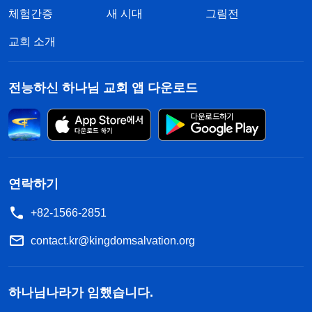
의미가 있었다. 애굽의 사람과 가축은 모두 여호와가
체험간증
새 시대
그림전
구원할 대상이 아니므로 그 모든 애굽의 장자들과 처
교회 소개
음 난 우양을 죽인다는 것이었다. 그러므로 수많은
예언서에 애굽 백성을 중하게 벌한다고 예언된 것은
전능하신 하나님 교회 앱 다운로드
모두 여호와가 세운 언약 때문이었다. 이것이 ‘언
약’의 첫 번째 의미이다. 여호와는 애굽의 장자들과
처음 난 모든 가축을 죽였으나, 이스라엘 백성은 전
부 남겨 두었다. 다시 말해, 여호와는 이스라엘 땅의
사람이라면 모두 귀하게 여겨 그들을 전부 보존하려
연락하기
는 것이었다. 여호와는 그들에게 오래도록 사역하려
+82-1566-2851
했고 또한 그들과 ‘양의 피’로 언약을 세웠다. 그때부
contact.kr@kingdomsalvation.org
터 여호와는 이스라엘 백성을 치지 않았고, 게다가
이스라엘 백성을 영원한 그의 선민이라고 했다. 여호
하나님나라가 임했습니다.
와는 이스라엘의 열두 지파 가운데서 율법시대의 모