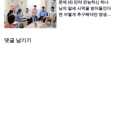
문제 (4) 만약 전능하신 하나
생명수의 원천이고 영생의 말
생명을 얻게 되는 경로로, 사람이 하나님을 알고 하
복음을 전파하고 주의 교회를
님의 말세 사역을 받아들인다
씀이라는 것을 알고 있습니
목양하며 십자가를 지고 주님
나님께 칭찬받게 되는 유일한 경로이다.
』
(＜말씀ㆍ1
면 어떻게 추구해야만 영생의
다. 그렇다면 전능하신 하나
을 따르며 겸손, 인내, 포용을
도를 얻을 수 있습니까?
권 하나님의 현현과 사역ㆍ말세의 그리스도만이 사람에게
님과 예수님이 하나의 근원이
말하는 것이 설마 하나님의
라는 말입니까? 예수님과 전
『
말세의 사역은 여호
영생의 도를 줄 수 있다＞ 중에서)
뜻대로 행하는 것이 아니란
능하신 하나님이 역사하고 말
말입니까? 저희가 계속 이렇
와가 했던 사역, 예수가 했던 사역, 사람이 알지 못했
댓글 남기기
씀하신 것은 성령이 역사하고
게 추구하면 성결해지고 휴거
던 심오한 비밀을 다 사람에게 열어 주고, 나아가 인
말씀하신 것입니까? 한 분의
되어 천국에 들어갈 수 있는
하나님이 하신 사역이 맞습니
류의 귀착지와 결말까지 밝혀 인류 가운데서의
구원
데, 설마 이렇게 실행하고 이
까?
렇게 이해하는 것이 틀리단
사역을 모두 끝마친다. 말세의 이번 단계 사역은 마
말입니까?
무리하는 사역이므로, 반드시 사람이 알지 못했던 심
오한 비밀을 다 열어 놓아 사람에게 이런 심오한 비
밀을 분명히 알게 하고 마음으로 다 깨닫게 해야 한
다. 그래야 각기 부류대로 나뉘게 할 수 있다. … 사람
이 알지 못했던 심오한 비밀을 다 밝혀 주고, 깨닫지
못했던 진리를 다 깨닫게 하고, 사람이 앞으로 가야