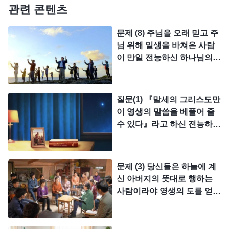
관련 콘텐츠
것입니다. 이것이 바로 영생의 말씀입니다. 영생의
말씀을 얻은 사람이 바로 진리를 얻은 사람, 진리가
문제 (8) 주님을 오래 믿고 주
생명이 된 사람, 하나님께 온전케 되어 천국에 들어
님 위해 일생을 바쳐온 사람
이 만일 전능하신 하나님의
갈 자격이 주어진 사람입니다. 이런 사람이 영생의
말세 역사를 안 받아들이면
말씀을 얻은 사람이 아닌가요? 진리를 얻어 생명이
정말 천국에 들어갈 수 없나
된 사람이 하나님을 대적하고 배반할 수 있을까요?
요?
질문(1) 『말세의 그리스도만
천국에 들어간 사람이 다시 죽는다든가 지옥으로 떨
이 영생의 말씀을 베풀어 줄
어질 수 있을까요? 절대로 그럴 수 없습니다. 그렇다
수 있다』라고 하신 전능하신
하나님의 말씀을 보자 저는
면 진리를 얻어 생명이 되고 하나님을 알게 된 사람
예수님께서 하셨던 말씀이 떠
이 바로 영생의 말씀을 얻은 사람이 아닌가요? 여기
올랐습니다. “내가 주는 물을
문제 (3) 당신들은 하늘에 계
에 대해 전능하신 하나님은 어떻게 말씀하셨는지 보
먹는 자는 영원히 목마르지
신 아버지의 뜻대로 행하는
아니하리니 나의 주는 물은
겠습니다. 전능하신 하나님이 말씀하셨습니다. 『
말
사람이라야 영생의 도를 얻은
그 속에서 영생하도록 솟아나
사람이라고 하는데, 그럼 저
세의 그리스도가 가져온 것은 생명이고, 오래 지속되
는 샘물이 되리라”(요한복음
희가 주님을 믿은 후 고생하
고 영원한 진리의 말씀이다. 이 진리가 바로 사람이
4:14) 우리는 예수님이 바로
고 대가를 지불하면서 주의