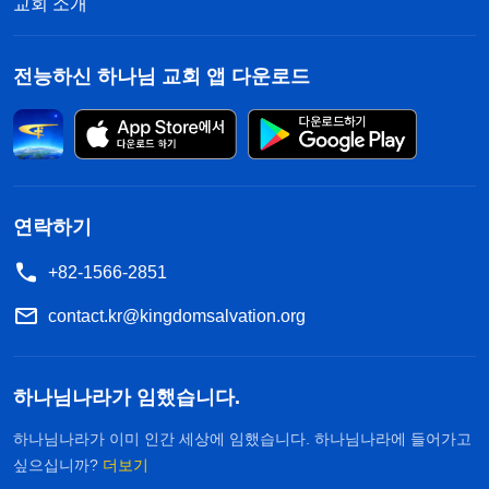
교회 소개
나님의 육신이 한 사역을 인식하게 되었으며, 더욱이
그의 모든 성품도 인식하게 되었다.
』
(＜말씀ㆍ1권
전능하신 하나님 교회 앱 다운로드
『
말세
하나님의 현현과 사역ㆍ성육신의 비밀 4＞ 중에서)
의 그리스도는 다방면의 진리로 사람을 가르치고 사
람의 본질을 폭로하며 사람의 언행을 분석하는데, 이
런 말씀에는 다방면의 진리가 포함되어 있다. 예를
연락하기
들면 사람의 본분, 사람이 하나님께 어떻게 순종해야
하는지, 하나님께 어떻게 충성해야 하는지, 사람이
+82-1566-2851
어떻게 정상적인 인성으로 살아야 하는지, 그리고 하
contact.kr@kingdomsalvation.org
나님의 지혜와 성품 등이다. 이런 말씀은 다 사람의
본질과 타락된 성품을 겨냥한 것이다. 특히 사람이
하나님나라가 임했습니다.
어떻게 하나님을 저버렸는지를 폭로하는 말씀들은
더더욱 사람이 원래 사탄의 화신이고 하나님의 적대
하나님나라가 이미 인간 세상에 임했습니다. 하나님나라에 들어가고
싶으십니까?
더보기
세력이라는 것을 겨냥해 말한 것이다. 하나님이 행하