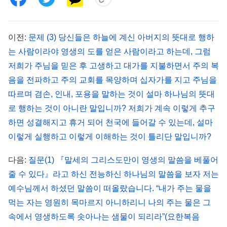
합되게 해야 한다. 또한 사람에게 사탄의 타락 성품
을 벗어 버리고 사탄의 흑암 권세에서 벗어나 철저히
이전:
문제 (3) 당신들은 하늘에 계신 아버지의 뜻대로 행하
죄 속에서 나올 수 있게 해야 한다. 그래야만 사람이
는 사람이라야 영생의 도를 얻은 사람이라고 하는데, 그럼
온전한 구원의 은혜를 받은 것이다.
』
(＜말씀ㆍ1권
저희가 주님을 믿은 후 고생하고 대가를 지불하면서 주의 복
전능하
하나님의 현현과 사역ㆍ성육신의 비밀 4＞ 중에서)
음을 전파하고 주의 교회를 목양하며 십자가를 지고 주님을
신 하나님
말씀으로부터 우리는 다음과 같은 사실을
따르며 겸손, 인내, 포용을 말하는 것이 설마 하나님의 뜻대
알 수 있습니다. 즉, 예수님은 구속 사역만 하셔서 사
로 행하는 것이 아니란 말입니까? 저희가 계속 이렇게 추구
람들에게 회개의 말씀만 주셨을 뿐 사람들이 사탄의
하면 성결해지고 휴거 되어 천국에 들어갈 수 있는데, 설마
이렇게 실행하고 이렇게 이해하는 것이 틀리단 말입니까?
본성에서 벗어나 성결함에 이르는 영생의 말씀은 하
시지 않았습니다. 그렇기 때문에 전능하신 하나님이
다음:
질문(1) 『말세의 그리스도만이 영생의 말씀을 베풀어
오셔서 예수님의 구속 사역의 기초에서 하나님 집에
줄 수 있다』라고 하신 전능하신 하나님의 말씀을 보자 저는
서 시작하는 심판 사역을 하시고, 영생의 말씀을 가
예수님께서 하셨던 말씀이 떠올랐습니다. “내가 주는 물을
먹는 자는 영원히 목마르지 아니하리니 나의 주는 물은 그
져오신 것입니다. 우리는 전능하신 하나님께서 말세
속에서 영생하도록 솟아나는 샘물이 되리라”(요한복음
에 인류에게 주시는 영생의 말씀을 받아들여야만 하