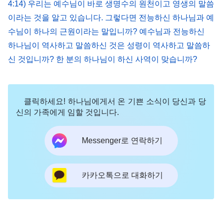
4:14) 우리는 예수님이 바로 생명수의 원천이고 영생의 말씀
나님 아버지의 뜻대로 행하는 사람이 될 수 있고, 사
이라는 것을 알고 있습니다. 그렇다면 전능하신 하나님과 예
탄의 흑암 권세에서 완전히 벗어나고 성결함에 이르
수님이 하나의 근원이라는 말입니까? 예수님과 전능하신
러 하나님 나라에 들어갈 수 있습니다. 우리는 방금
하나님이 역사하고 말씀하신 것은 성령이 역사하고 말씀하
회개의 말씀이 어떤 것인지를 교제했습니다. 그 부분
신 것입니까? 한 분의 하나님이 하신 사역이 맞습니까?
은 이제 모두들 이해하셨을 것이라 믿습니다. 그렇다
면 지금부터 무엇이 영생의 말씀인지에 대해 교제해
클릭하세요! 하나님에게서 온 기쁜 소식이 당신과 당
보고, 마지막으로 회개의 말씀과 영생의 말씀이 어떻
신의 가족에게 임할 것입니다.
게 다른지에 대해 알아보도록 하겠습니다. 영생의 말
씀이라고 하면, 단순히 인류로서 죄를 자백하고 회개
Messenger로 연락하기
하도록 하는 것만이 아니라 영원히 살 수 있도록 하
는 진리의 말씀을 말합니다. 좀 더 자세히 말하자면,
카카오톡으로 대화하기
인류를 구원하여 사탄의 권세에서 철저히 벗어나도
록 하고, 진리를 얻어 생명이 되게 하고, 하나님과 합
하는 데에 이르러 완전히 하나님께 얻어지도록 하는