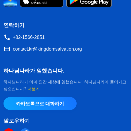
게 된다. 너 자신에게 지장을 준다면 너 혼자 죽겠지
만, 형제자매들에게까지 지장을 준다면 그것은 많은
사람을 해치는 것 아니겠느냐? 너는 생명을 중요하
연락하기
게 여기지 않을지라도, 다른 사람들은 자신의 생명을
+82-1566-2851
중요하게 여긴다. 게다가 네가 스스로 삶을 꾸려 나
가고 돈 버는 데 지장을 주는 것은 중요하지 않지만,
contact.kr@kingdomsalvation.org
교회 사역에 지장을 주는 것은 작은 일이 아니다. 그
책임을 감당할 수 있겠느냐? 네가 정말 양심이 있는
하나님나라가 임했습니다.
사람이고, 이 일이 큰 책임이라고 여기며 교회 사역
하나님나라가 이미 인간 세상에 임했습니다. 하나님나라에 들어가고
에 지장을 준 것을 책임질 수 없다고 생각한다면, 어
싶으십니까?
더보기
떻게든 자신을 과시하려고 애쓰면서 리더 자리를 다
카카오톡으로 대화하기
투려고 해서는 안 된다. 네게 그런 자질과 분량이 없
다면, 늘 두각을 드러내려고 해서는 안 된다. 또 너 자
팔로우하기
신의 권력욕을 채우려고 교회 사역에 지장을 주거나