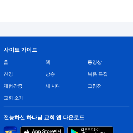
목표가 되게 해야 한다. 이런 창의력을 갖추지 못한
채, 글귀와 도리만 늘어놓고 구호만 외친다면, 본분
을 이행할 때 이런 원칙과 원리를 전혀 활용하지 못
할 것이며, 이런 리더나 책임자를 따르는 사람은 이
부분 진리의 실행 원칙을 얻을 수 없을 것이다. 그럼
이런 리더나 책임자는 자질이 부족한 사람이며 사역
사이트 가이드
을 감당하지 못할 테니, 이런 사람을 발견하면 고발
홈
책
동영상
하고 면직시켜야 한다. … 그러므로 창의력은 리더
찬양
낭송
복음 특집
일꾼이나 책임자에게 매우 중요한 능력이다. 네가 사
체험간증
새 시대
그림전
역을 위한 최소한의 자질과 능력을 갖추지 못했다면
매우 신중하게 행동해야 한다. 열정에 기대 앞으로
교회 소개
달려가려고 하지 말고, 항상 두각을 드러내려 하거나
리더, 책임자가 되려고 하지 마라. 그러면 너 자신뿐
전능하신 하나님 교회 앱 다운로드
만 아니라 다른 사람들이 구원받는 것까지 지장을 주