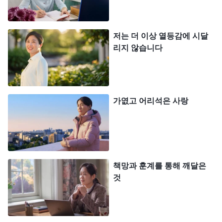
우러름과 선망을 받았다면, 저는 하나님 앞에 나아오
지 못하고 그저 사탄의 해악 속에서 죄의 기쁨을 누
저는 더 이상 열등감에 시달
리며 살았을 것입니다. 부족한 자질 덕분에 저는 하
리지 않습니다
나님의 보호를 받을 수 있었고, 하나님 앞에 나아올
수 있었습니다. 이것은 저를 향한 하나님의 구원입니
다! 자질이 부족한 저한테 교회에서는 사무 사역을
가엾고 어리석은 사랑
하도록 안배했고, 그 본분은 저에게 아주 적합합니
다. 제가 조금만 신경 쓰면 충분히 잘할 수 있었는데
도, 저는 사무 사역이 두각을 나타내지도 못하고 얼
굴을 알릴 수도 없는 자리라며 원망하고, 또 건성으
책망과 훈계를 통해 깨달은
로 임하면서 어영부영 허송세월을 보냈습니다. 저는
것
제 위치에 제대로 서지 못하고, 너무 교만하고 이성
이 없었습니다!