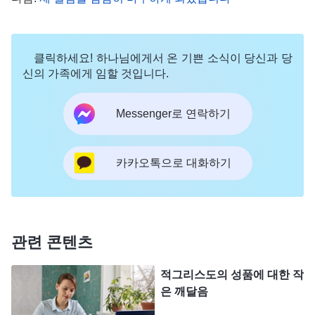
람이 진리를 깨닫고도 실행하지 않고, 사람이 할 수
있는데도 하지 않는 것을 혐오한다. 본분을 이행할
클릭하세요! 하나님에게서 온 기쁜 소식이 당신과 당
때 온 힘을 다하지 않고 늘 사치스러운 욕망을 품고,
신의 가족에게 임할 것입니다.
늘 명분을 바라고, 지위를 다투고, 하나님에게 요구
하는 것, 하나님은 이런 것을 역겨워하고 혐오스러워
Messenger로 연락하기
한다.
』
(＜말씀ㆍ7권 진리 추구에 관하여ㆍ어떻게 진리
말씀을 묵상하면서 저
를 추구해야 하는가(7)＞ 중에서)
카카오톡으로 대화하기
는 속으로 무척 감동받았습니다. 제가 부족한 자질을
갖게 된 것도 하나님께서 정하신 것이고, 그 안에는
하나님의 아름다운 뜻이 있음을 깨달았습니다. 저는
명예욕, 지위욕이 강해서, 어릴 때부터 항상 사람들
관련 콘텐츠
사이에서 두각을 드러내고 싶어 했습니다. 만약 제가
적그리스도의 성품에 대한 작
두뇌와 자질이 좋고, 말을 잘하고, 모든 면에서 조건
은 깨달음
이 좋아서 세상에서 높은 자리에 앉고, 사람들로부터