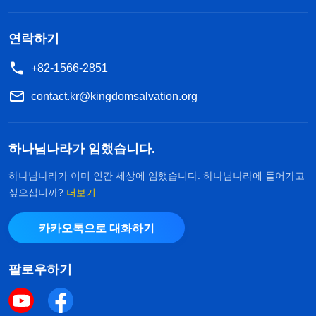
물이 되셔서 전 인류를 죄에서 구속하셨다는 거에요.
그때부터 예수님의 이름으로 기도하고 주님께 죄를
연락하기
자복하고 회개하면 죄를 용서받았고, 하나님의 은혜
+82-1566-2851
와 축복을 받을 수 있었고, 더 이상 율법에 의해 정죄
contact.kr@kingdomsalvation.org
받지 않게 된 거라고 했어요. 그게 은혜시대에서 말
하는 ‘구원’의 의미라고 하더라고요. 그러니까 이 ‘구
하나님나라가 임했습니다.
원’은 죄 사함을 받아 더는 율법에 의해 정죄받지 않
고 죽임 당하지 않는다는 걸 말하는데, 그건 하나님
하나님나라가 이미 인간 세상에 임했습니다. 하나님나라에 들어가고
싶으십니까?
더보기
께서 더는 사람의 죄를 보지 않으신다는 거지, 사람
에게 죄가 없다는 게 아니고 더는 죄짓지 않는다거나
카카오톡으로 대화하기
하나님을 대적하지 않는다는 것도 아니래요. 그래서
은혜시대의 구원은 우리가 패괴함에서 벗어나 정결
팔로우하기
케 됐다는 걸 뜻하는 게 아니고, 하나님 나라에 들어
갈 수 있는 자격을 가졌다는 걸 의미하지도 않는대