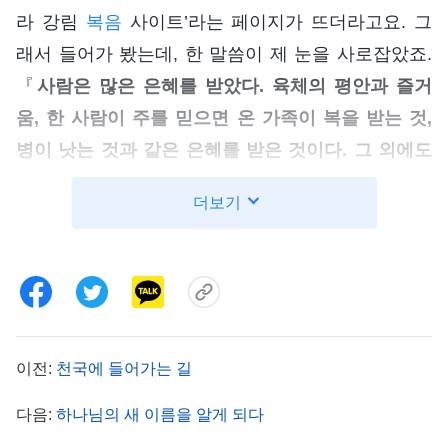
라 강림
복음
사이트’라는 페이지가 뜨더라고요. 그
래서 들어가 봤는데, 한 말씀이 제 눈을 사로잡았죠.
『
사람은 많은 은혜를 받았다. 육체의 평안과 즐거
움, 한 사람이 주를 믿으면 온 가족이 복을 받는 것,
병이 낫는 것과 같은 은혜를 받은 것이다. 그 외에도
선행을 하고 경건한 겉모습으로 살아간다면 합격선
더보기
에 들어선 신자였다. 그런 신자만이 죽어서 하늘나라
에 갈 수 있었는데, 이것이 바로 구원을 얻은 것이었
다. 하지만 그들은 살아생전에 생명의 도를 전혀 알
지 못했고, 그저 죄를 짓고 자복하기만을 반복할 뿐,
성품이 변화되는 길은 없었다. 은혜시대의 사람들은
이전:
천국에 들어가는 길
그런 상태였다. 사람이 완전히 구원을 받았느냐? 그
렇지 않다! 그러므로 그 단계 사역이 끝난 후에 또 한
다음:
하나님의 새 이름을 알게 되다
단계의 심판과 형벌 사역이 있는 것이다. 이 단계에