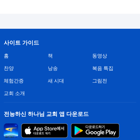
죄짓는 사람이 정말 천국에 갈 수 있는지 의문이 든
다고 말했죠. 그리고
전능하신 하나님
교회 사이트에
서 보니까 말세에 하나님께서 심판하고 형벌하는 사
역을 하신다고 했던데, 그게 우리가 죄성에서 벗어나
천국 가는 거랑 어떤 관계가 있는지도 물어봤어요.
사이트 가이드
홈
책
동영상
그때 천 형제님이 이렇게 얘기해 주시더라고요. 이
문제를 해결하려면, 신약에서 말하는 ‘
구원
’의 의미를
찬양
낭송
복음 특집
제대로 알아야 한대요. 율법시대 말기에 사람들이 하
체험간증
새 시대
그림전
나님을 멀리하고 하나님에 대한 경외심을 잃어버렸
교회 소개
고, 율법을 지키지 못해 죄를 점점 더 많이 짓게 돼서
결국, 율법을 어겨 정죄받아 죽어야만 하는 위험한
전능하신 하나님 교회 앱 다운로드
상황에 놓이게 됐잖아요. 이런 상황에서 하나님은 율
법 아래에 있는 사람을 죽음에서 건지기 위해 친히
육신으로 오셔서 십자가에 달리셨고, 인류의 속죄 제