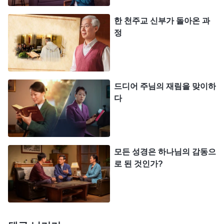
의 성품을 완전히 새롭게 하는 더 철저한 사역이기
한 천주교 신부가 돌아온 과
때문이다. 그러므로 마지막 성육신은 하나님이 성육
정
신한 의의를 완전케 하였고, 사람을 구원하는 하나님
의 경륜을 확실히 완성하였다고 하는 것이다.
』
(＜말
씀ㆍ1권 하나님의 현현과 사역ㆍ성육신의 비밀 4＞ 중에
드디어 주님의 재림을 맞이하
이 말씀에서 예수 믿는 우리의 현상태를 말해주고
서)
다
있더라구요. 너무 흥분됐어요. 이 말씀을 완전하게
이해하진 못했지만 그래도 정결케 되고 변화될 수 있
다는 희망이 보이더라고요.
기도
응답을 받고 하나님
모든 성경은 하나님의 감동으
께 너무 감사했어요. 말씀을 좀 더 봤는데, 내용이 정
로 된 것인가?
말 너무 좋은 거에요. 정말 메마른 제 영혼에 단비가
내리고 적셔지는 느낌이 들었어요. 여기라면 제 궁금
증을 풀어줄 수 있지 않을까 싶더라고요. 사이트 아
래에 보니까 궁금한 점이 있으면 언제든지 연락하라