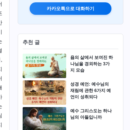
서
카카오톡으로 대화하기
또
만
이
는
추천 글
결
욥의 삶에서 보여진 하
,
나님을 경외하는 3가
지
지 모습
터
성경 예언: 예수님의
해
재림에 관한 6가지 예
마
언이 성취되다
는
예수 그리스도는 하나
님
님의 아들입니까
지