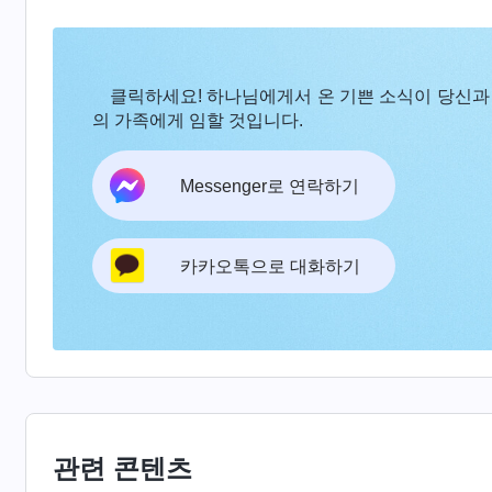
라, 입장도 굳건히 지켜 세류에 휩쓸리지 않고 사
을 믿고 정의를 동경하며 진리를 사모했던 베드로가
클릭하세요! 하나님에게서 온 기쁜 소식이 당신과
벼슬자리라도 하나 차지하기를 바랐지만, 베드로는
의 가족에게 임할 것입니다.
임을 알았습니다. 그는 부모에게 속박되지 않고 
분별할 줄 알았고 입장이 확고했으며, 사람에게서
Messenger로 연락하기
서 나온 것은 모욕을 당하고 심지어 목숨을 버릴지
장 의미 있는 인생을 살았습니다. 베드로의 체험에
카카오톡으로 대화하기
문제로 이방인에게 비난을 받고 약간의 모욕과 고통
모에게 효도하는 것과 피조물의 본분을 이행하는 
팡질팡하고 우왕좌왕했습니다. 지금은 바로 하나님
제가 아내를 얻고 자식을 낳는다면 처자식을 먹여 
진리를 추구할 시간과 에너지가 더는 없을 것입니다
게 될 것입니다. 여기까지 깨닫고 나니, 한편으로
관련 콘텐츠
본분을 이행하겠다는 제 생각이 전혀 현실적이지 