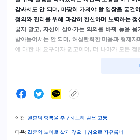
감싸서도 안 되며, 마땅히 가져야 할 입장을 굳건히
정의와 진리를 위해 과감히 헌신하며 노력하는 정신
꿇지 말고, 자신이 살아가는 의의를 바꿔 놓을 용
받아들여서는 안 되며, 허심탄회한 마음과 형제자매
에 대한 내 요구이자 권고이며, 더 나아가 모든 젊
실행해야 한다. 특히 젊은이는 사리를 분별하고 정
는 아름답고 선한 모든 것을 추구하고, 모든 긍정적
져야지, 이를 하찮게 여겨서는 안 된다. 사람이 세
리를 찾고 얻을 기회도 얻기 어렵건만, 너희는 어
로 삼지 않는 것이냐? 또 어찌하여 항상 진리와 
하는 불의와 불결함으로 인해 스스로를 짓밟고 망
이전:
결혼의 행복을 추구하느라 받은 고통
하나님의 말씀
자와 젊은 자들에게 전하는 말＞ 중에서)
같아 큰 힘을 얻었습니다. 하나님께서 젊은이가 진
다음:
결혼의 노예로 살지 않으니 참으로 자유롭네
었습니다. 젊은이로서 하나님을 믿는다면 진리를 