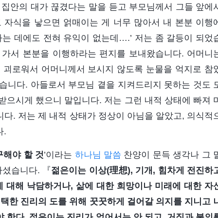
 집안의 대가 끊겼다는 말을 듣고 부모님께서 그들 앞에
 자식을 낳으면 얽매이는 게 너무 많아서 내 본분 이행
는 데에도 전혀 유익이 없는데….’ 저는 좀 갈등이 되었
, 가서 본분을 이행하라는 편지를 보내왔습니다. 어머니
무 괴로워서 어머니께서 보시지 않도록 눈물을 억지로 참
습니다. 아들로서 부모님 곁을 지켜드리지 못하는 것도 
받으시게 했으니 말입니다. 저는 그런 내적 상태에 빠져 
다. 저는 제 내적 상태가 정상이 아님을 알았고, 의식적
.
해야 할 것
’이라는
하나님 말씀
찬양이 문득 생각나 그 
셨습니다. 『
젊은이는 이상(理想), 기개, 힘차게 전진하
에 대해 낙담하거나, 삶에 대한 희망이나 미래에 대한 자
선택한 진리의 도를 위해 꿋꿋하게 걸어갈 의지를 지니고 
 한다. 젊은이는 진리가 없어서는 안 되고, 거짓과 불의