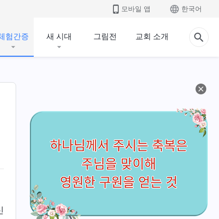
모바일 앱
한국어
체험간증
새 시대
그림전
교회 소개
신