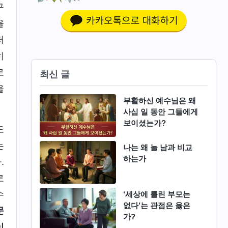
구
을
저
히
로
최신 글
을
부활하신 예수님은 왜
사십 일 동안 그들에게
보이셨는가?
도
는
나는 왜 늘 남과 비교
하는가
.
로
수
‘세상에 틀린 부모는
없다’는 관점은 옳은
문
가?
이