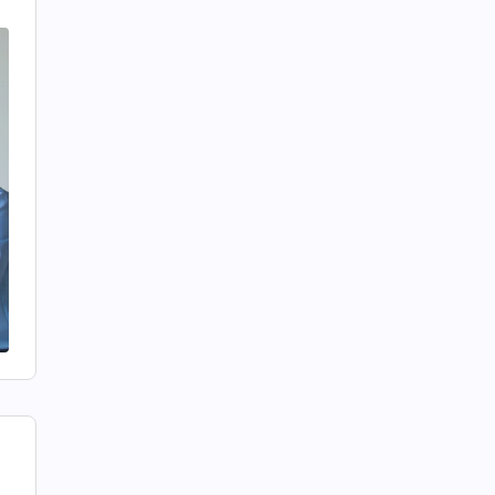
님
단
생
를
게
가
혼
부
갈
때
고
하
고
로