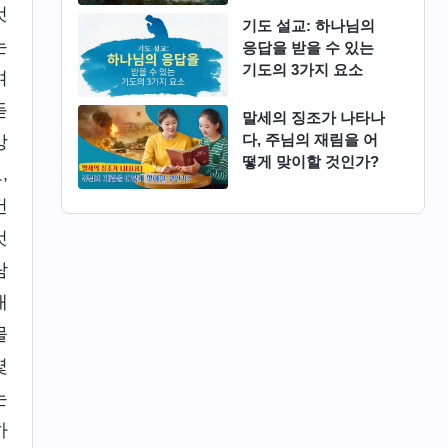
것
기도 설교: 하나님의
는
응답을 받을 수 있는
기도의 3가지 요소
여
듣
말세의 징조가 나타나
다, 주님의 재림을 어
망
떻게 맞이할 것인가?
,
건
것
람
대
몰
몇
는
하