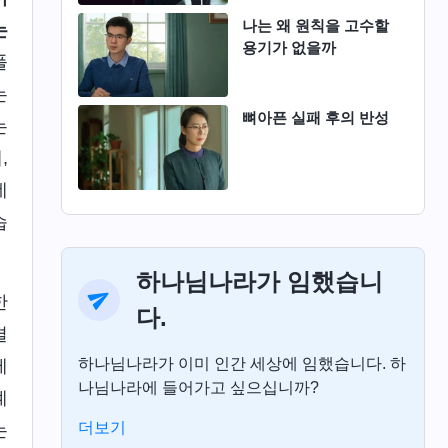
나는 왜 원칙을 고수할
는
용기가 없을까
풀
는
뼈아픈 실패 후의 반성
는
,
네
습
하나님나라가 임했습니
한
다.
결
하나님나라가 이미 인간 세상에 임했습니다. 하
제
나님나라에 들어가고 싶으십니까?
계
더보기
는