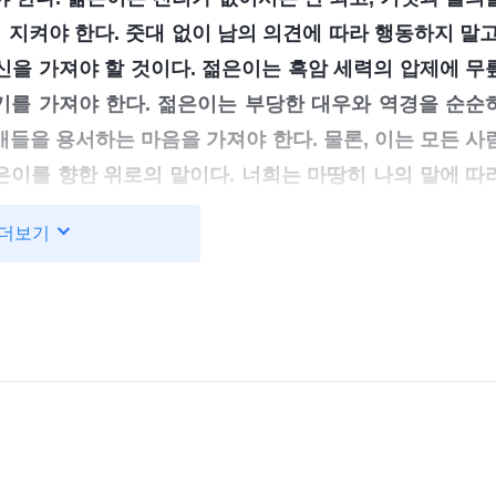
 지켜야 한다. 줏대 없이 남의 의견에 따라 행동하지 말고
을 가져야 할 것이다. 젊은이는 흑암 세력의 압제에 무
기를 가져야 한다. 젊은이는 부당한 대우와 역경을 순순
들을 용서하는 마음을 가져야 한다. 물론, 이는 모든 사
은이를 향한 위로의 말이다. 너희는 마땅히 나의 말에 따
의와 진리를 찾겠다는 의지를 갖추지 않으면 안 된다. 너
더보기
인 사물의 실제를 얻어야 한다. 또한, 자신의 삶에 책임
상에 와서 나를 한 번 마주치기가 하늘의 별 따기와 같고, 
찌하여 이 좋은 시간을 소중히 간직해 금생에 추구할 바른
정의를 거들떠보지도 않는 것이냐? 어찌하여 늘 사람을 우
치는 것이냐?
』
(＜말씀ㆍ1권 하나님의 현현과 사역ㆍ나이 
을 읽으니 마치 하나님께서 저를 마주 보고 가르치시는 
리를 추구하는 것에 대해 큰 기대를 하고 계심을 알 수 
추구하고 얻고자 하는 이상과 목표가 있어야 할 뿐만 아