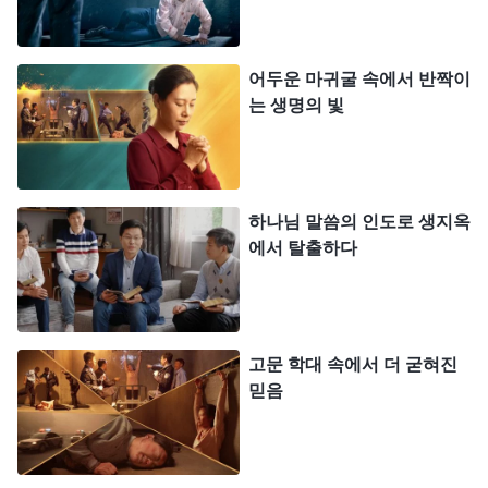
하신 하나님 믿는 것을 지지해 주던 가족들이 지금은
모두 저를 뜯어 말리고 핍박하는 바람에 무척 괴롭고
스트레스를 받았습니다. 그런 흑암과 고통은 처음이
어두운 마귀굴 속에서 반짝이
는 생명의 빛
었습니다. 하나님 말씀 낭송도 들을 수 없고, 형제자
매들과의 교제는 더더욱 상상할 수 없었습니다. 영적
으로 점점 메말라 가는 느낌이었습니다. 형제자매들
과 같이 예배를 드리던 행복한 시간이 너무나 그리워
하나님 말씀의 인도로 생지옥
서 매일 밤 뒤척이며 잠을 이루지 못했고, 그럴 때마
에서 탈출하다
다 중국 정부를 향한 미움은 더욱 커져만 갔습니다.
제가 받은 고통은 모두 저들 때문입니다. 저는 피조
물로서 자유롭게 하나님을 믿고 경배할 권리를 빼앗
고문 학대 속에서 더 굳혀진
기고 교회 생활을 빼앗겼습니다. 그 때문에 형제자매
믿음
들과 하나님 말씀을 교통할 수도, 본분을 수행할 수
도 없었습니다. 고통 속에서 묵묵히 하나님께 기도를