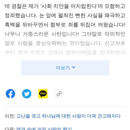
데 경찰은 제가 ‘사회 치안을 어지럽힌다’며 모함하고
정죄했습니다. 눈 앞에 펼쳐진 뻔한 사실을 왜곡하고
흑백을 뒤바꾸면서 함부로 죄를 뒤집어 씌웠습니다!
너무나 가증스러운 사탄입니다! 그야말로 악의적인
말로 사람을 중상모략하는 것이었습니다. 신고자로
부터 제가 아직도 집에서 형제자매들을 접대하면서
예배를 드린다는 정보를 입수한 경찰은 저에 대한 감
더보기
시를 늦추지 않았습니다. 그리고 얼마 후 다시 저를
파출소로 불러서 협박했습니다. “교회 리더, 같이 예
배하는 사람들이 누군지 빨리 말해. 계속 말 안 하면
감방에 집어넣어 버릴 테니까!” “난 아무것도 모르네!
할 말이 없다니까!” 저는 당당하게 대답했습니다. 경
이전:
고난을 겪고 하나님에 대한 사랑이 더욱 견고해지다
찰은 화가 머리 끝까지 치밀었지만, 다행히 하나님이
지켜 주셨기에 감히 저를 어쩌지는 못했습니다.
다음:
역경 속에 퍼진 사랑의 향기