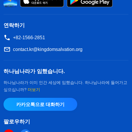
연단받은 사랑과 크나큰
믿음
, 그리고 하나님이 요구
한 수많은 진리를 갖추어야 한다. 정의를 바라보며,
굽히거나 흔들리지 말고, 죽어도 변치 않는, 하나님
연락하기
을 사랑하는 마음을 가져야 할 것이다. 의지를 갖고,
+82-1566-2851
생명 성품의 변화를 이루며, 패괴를 치유받아야 한
contact.kr@kingdomsalvation.org
다. 또한, 하나님의 모든 지배에 따르고, 원망하지 않
으며, 더 나아가 죽기까지 순종해야 한다. 이는 너희
하나님나라가 임했습니다.
가 마땅히 도달해야 하는 것으로 하나님 사역의 궁극
적인 목적이며, 이 사람들에 대한 하나님의 요구이
하나님나라가 이미 인간 세상에 임했습니다. 하나님나라에 들어가고
싶으십니까?
더보기
다.
』
(＜말씀ㆍ1권 하나님의 현현과 사역ㆍ하나님의 사
하나님
역이 사람의 상상처럼 그렇게 간단한가?＞ 중에서)
카카오톡으로 대화하기
말씀은 오늘의 고통을 마땅히 감내해야 한다는 점을
제게 일깨워 주었습니다. 무신론 정당이 다스리는 중
팔로우하기
국과 같은 나라에서 하나님을 믿으려면 핍박과 치욕