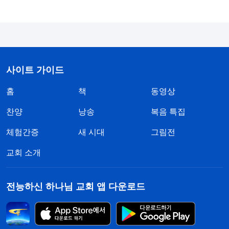
육을 잔인하게 해할지라도 저는 당신을 만족게 해 드
리겠습니다. 제 온 몸과 마음을 당신의 손에 맡깁니
다. 죽는 한이 있더라도 굳게 서서 증거하며, 절대 사
탄에게 무릎을 꿇지 않겠습니다!’ 하나님 말씀의 인
도로 제 내면은 믿음으로 가득 차올랐습니다. 경찰들
사이트 가이드
의 괴롭힘과 학대로 제 육체는 한계에 이르렀지만,
홈
책
동영상
하나님의 말씀이 저를 지탱해 준 덕에 아픔은 많이
찬양
낭송
복음 특집
줄어들어 있었습니다.
체험간증
새 시대
그림전
둘째 날 아침, 경찰들은 다시 심문하며 협박했습니
교회 소개
다. “오늘도 말하지 않으면 너를 특수경찰대대로 보
내겠다. 다양한 고문 도구가 너를 기다리고 있을 거
전능하신 하나님 교회 앱 다운로드
야….” 저는 덜컥 겁이 났습니다. ‘특수경찰들은 훨씬
지독하겠지. 그 고문 도구들로 학대당하고도 살아서
나갈 수 있을까?’ 제가 그렇게 두려워하고 있을 때,