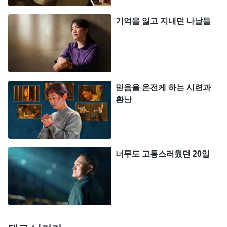
니다. 하지만 제가 눈을 감을라치면 경찰들이 물을
끼얹어 댔습니다. 저는 너무 추워 몸이 덜덜 떨렸습
기억을 잃고 지내던 나날들
니다. 그 짐승 같은 자들은 떨고 있는 저를 향해 험악
하게 말했습니다. “입이 꽤 무겁군. 하지만 여기선 널
죽여도 아무도 모를걸!” 제가 무시로 일관하자 경찰
한 명이 해바라기 껍질을 제 손톱 밑에 쑤셔 넣었습
믿음을 온전케 하는 시련과
니다. 참기 힘든 고통에 손가락이 연신 부들부들 떨
환난
렸습니다. 이어서 그들은 제 얼굴에 물을 끼얹고 목
안쪽에도 물을 부었습니다. 뼛속을 파고드는 추위에
온몸이 덜덜 떨렸고, 너무나도 고통스러웠습니다. 그
너무도 고통스러웠던 20일
날 밤, 저는 하나님을 떠나면 살 수 없을 것 같아 쉬지
않고 하나님께 기도했습니다. 하나님은 계속 저와 함
께해 주셨고, 하나님 말씀은 제게 끊임없이 힘을 주
었습니다. 『
사람이 목숨을 내던지면 그 무엇도 문제