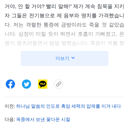
거야, 안 할 거야? 빨리 말해!” 제가 계속 침묵을 지키
자 그들은 전기봉으로 제 음부와 명치를 가격했습니
다. 저는 격렬한 통증에 금방이라도 죽을 것 같았습
니다. 심장이 미칠 듯이 뛰면서 호흡이 가빠졌고, 온
몸이 움츠러들면서 덜덜 떨렸습니다. 죽음이 저를 향
해 한 발 한 발 다가오는 기분이었습니다. 저는 이를
더보기
악물고 한마디도 하지 않았지만, 마음이 많이 연약해
져 있었습니다. 이대로 가다간 얼마 못 버틸 것 같았
지요. 저는 고통 속에서 계속 하나님께 기도했습니
다. ‘하나님, 당신을 만족게 해 드리겠다고 결심했지
만, 제 육체는 너무도 연약하고 무기력합니다. 제가
이전:
하나님 말씀의 인도로 흑암 세력의 압제를 이겨 내다
굳게 서서 증거할 수 있도록 힘을 주십시오.’ 그때, 예
수님이 십자가에 못 박히기 전 병사들에게 모질게 구
다음:
옥중에서 보낸 꽃다운 시절
타당하시던 장면이 떠올랐습니다. 피부가 찢기고 살