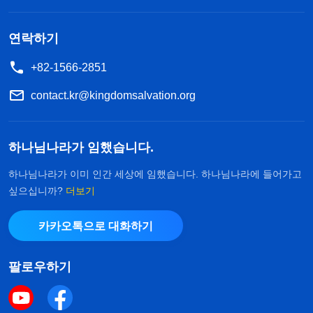
다음과 같은 하나님 말씀이 떠올랐습니다. 『
이기는
자란 어떤 사람이냐? 그리스도의 정예병은 용감해야
연락하기
하고, 영적으로 나를 의지하여 강해져야 하며, 앞다
+82-1566-2851
투어 싸우는 용사가 되어 사탄과 사투를 벌여야 한
contact.kr@kingdomsalvation.org
다.
』
(＜말씀ㆍ1권 하나님의 현현과 사역ㆍ그리스도의
하나님의 말씀은 황망
최초의 말씀ㆍ제12편＞ 중에서)
하나님나라가 임했습니다.
한 마음을 진정시켜 주었습니다. 저는 이것이 영계의
전쟁임을 깨달았습니다. 지금이 바로 하나님이 증거
하나님나라가 이미 인간 세상에 임했습니다. 하나님나라에 들어가고
싶으십니까?
더보기
하라고 하신 순간이었지요. 하나님이 뒤에서 저를 호
위해 주시니 아무것도 두려울 게 없었습니다. 경찰들
카카오톡으로 대화하기
이 어떤 지독한 방법을 쓰든, 저는 하나님께 의지해
그리스도의 정예병이 되어 사탄과 결전을 벌여야 했
팔로우하기
습니다. 무슨 일이 있어도 놈에게 굴복할 수 없었습
니다.