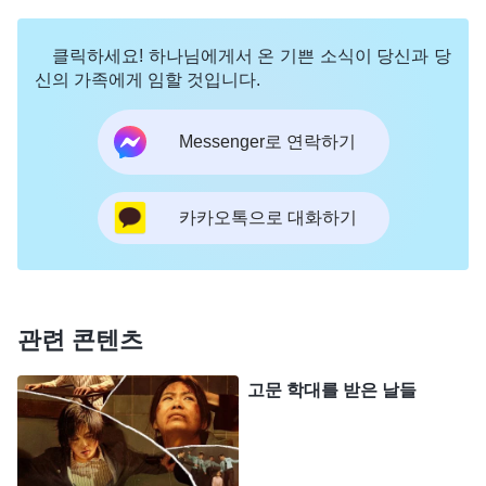
과 피가 엉겨 만신창이가 되었지만 … 예수님은 아무
클릭하세요! 하나님에게서 온 기쁜 소식이 당신과 당
말씀도 하지 않으셨습니다. 하나님은 거룩하고 무고
신의 가족에게 임할 것입니다.
한 분이신데도 인류를 구속하기 위해 온갖 굴욕과 고
통을 겪으시고 기꺼이 십자가에 못 박혀 죽음을 맞이
Messenger로 연락하기
하셨습니다. 하나님이 패괴된 인류를 구원하기 위해
몸을 바치셨듯 저도 하나님의 사랑에 보답하기 위해
카카오톡으로 대화하기
고통을 감내해야 마땅했지요. 하나님의 사랑으로 격
려받아 힘이 생긴 저는 하나님을 향해 다짐했습니다.
‘하나님, 당신이 받으신 고통을 저도 받고, 당신이 마
신 고배를 저도 마시겠습니다. 목숨을 버리고 굳게
관련 콘텐츠
서서 당신을 증거할 것입니다!’
고문 학대를 받은 날들
그렇게 밤새 시달린 후, 저는 온몸에 힘이 풀려 옴
짝달싹 할 수 없었고, 너무 피곤해 눈도 뜰 수 없었습