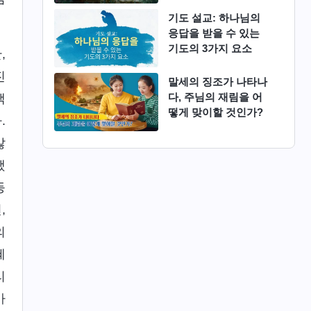
기도 설교: 하나님의
응답을 받을 수 있는
기도의 3가지 요소
,
진
말세의 징조가 나타나
다, 주님의 재림을 어
택
떻게 맞이할 것인가?
.
않
했
등
,
의
혜
리
가