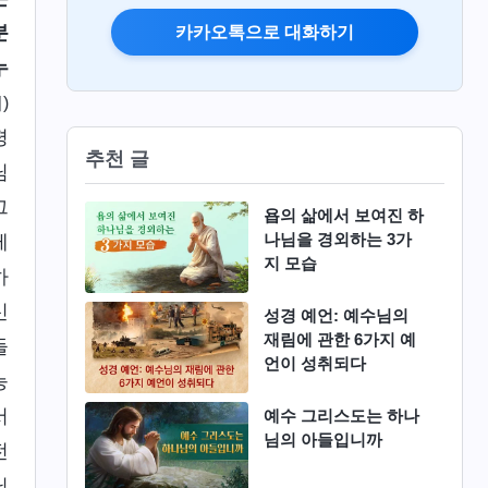
분
카카오톡으로 대화하기
누
)
평
추천 글
님
그
욥의 삶에서 보여진 하
나님을 경외하는 3가
께
지 모습
하
신
성경 예언: 예수님의
재림에 관한 6가지 예
들
언이 성취되다
능
서
예수 그리스도는 하나
님의 아들입니까
전
님