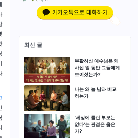
제
나
참
됐
봤
최신 글
당
부활하신 예수님은 왜
이
사십 일 동안 그들에게
라
보이셨는가?
나는 왜 늘 남과 비교
하는가
교
인
님
‘세상에 틀린 부모는
없다’는 관점은 옳은
니
가?
습