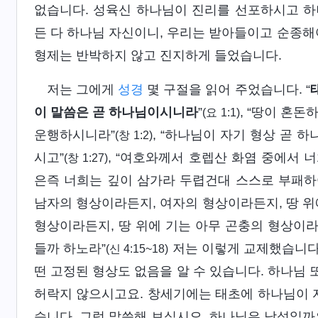
없습니다. 성육신 하나님이 진리를 선포하시고 하
든 다 하나님 자신이니, 우리는 받아들이고 순종해
형제는 반박하지 않고 진지하게 들었습니다.
저는 그에게
성경
몇 구절을 읽어 주었습니다. “
이 말씀은 곧 하나님이시니라
”
, “땅이 혼
(요 1:1)
운행하시니라”
, “하나님이 자기 형상 곧
(창 1:2)
시고”
, “여호와께서 호렙산 화염 중에서 
(창 1:27)
은즉 너희는 깊이 삼가라 두렵건대 스스로 부패하
남자의 형상이라든지, 여자의 형상이라든지, 땅 위
형상이라든지, 땅 위에 기는 아무 곤충의 형상이라
들까 하노라”
저는 이렇게 교제했습니다.
(신 4:15~18)
떤 고정된 형상도 없음을 알 수 있습니다. 하나님
허락지 않으시고요. 창세기에는 태초에 하나님이 
습니다. 그럼 말씀해 보십시오. 하나님은 남성일까