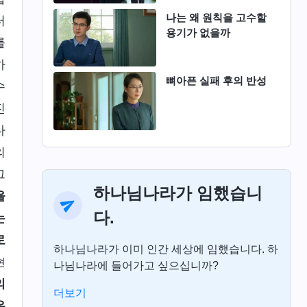
나는 왜 원칙을 고수할
터
용기가 없을까
를
하
뼈아픈 실패 후의 반성
수
진
다
의
그
하나님나라가 임했습니
을
다.
는
로
하나님나라가 이미 인간 세상에 임했습니다. 하
현
나님나라에 들어가고 싶으십니까?
의
더보기
은