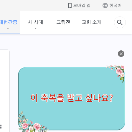
모바일 앱
한국어
체험간증
새 시대
그림전
교회 소개
를