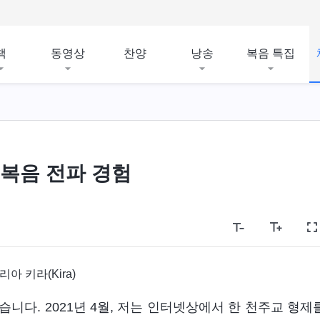
책
동영상
찬양
낭송
복음 특집
 복음 전파 경험
아 키라(Kira)
니다. 2021년 4월, 저는 인터넷상에서 한 천주교 형제