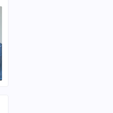
을
않
육
님
머
이
도
만
의
일
사
령
나
나