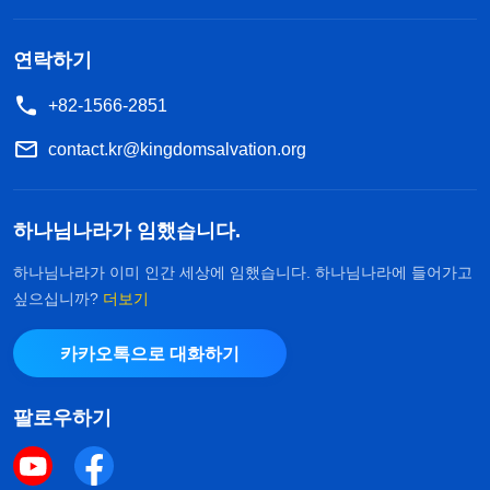
서 독설과 악담을 퍼뜨리는 자나 형제자매들 사이에
서 유언비어를 유포하고 이간질하며 당을 짓는 자는
연락하기
마땅히 출교시켜야 하겠지만, 사역의 시대가 다르므
+82-1566-2851
로 그들에게 제약을 가하는 것이다. 그들은 분명히
도태될 대상이기 때문이다. 사탄에 의해 패괴된 사람
contact.kr@kingdomsalvation.org
은 모두 패괴 성품을 가지고 있다. 하지만 그들 중 일
부는 그저 성품이 패괴된 것에 그치는 데 반해, 그렇
하나님나라가 임했습니다.
지 않은 사람도 있다. 그들은 사탄의 패괴 성품을 갖
하나님나라가 이미 인간 세상에 임했습니다. 하나님나라에 들어가고
고 있을 뿐만 아니라 그 본성 자체가 이미 극도로 악
싶으십니까?
더보기
독해진 사람들이다. 그런 사람은 언행에서만 사탄의
카카오톡으로 대화하기
패괴 성품이 드러나는 것이 아니다. 그들은 영락없는
사탄 마귀이다. 그들이 하는 짓은 모두 하나님의 사
팔로우하기
역을 방해하고 교란하며, 형제자매들의 생명 진입을
방해하고, 정상적인 교회 생활을 파괴하는 것이다.