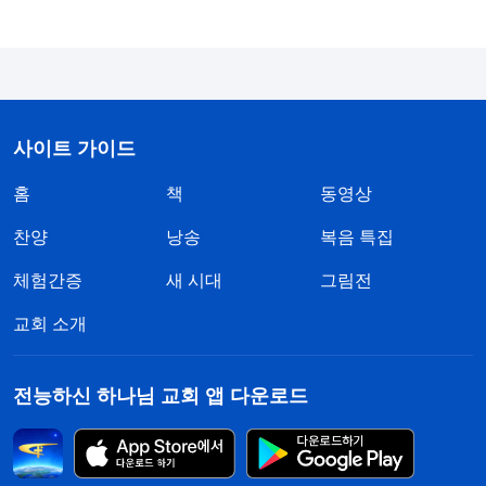
회에서 출교되면 구원받을 기회는 영영 사라지는 거
라고 충고했습니다. 그런데 웬걸, 동생은 제 얘기를
받아들이기는커녕 불만스럽게 대꾸하더군요. “언니
는 상황을 몰라. 나도 긴말 하고 싶지 않고. 길게 얘기
해 봤자 언니들은 또 내가 이치를 따진다고 그럴 거
사이트 가이드
잖아.” 못마땅한 기색이 역력한 동생의 얼굴을 보면
홈
책
동영상
서 저는 더욱 놀랐습니다. 동생이 이렇게 강퍅하고
찬양
낭송
복음 특집
진리를 전혀 받아들이지 않을 거라곤 생각도 못 했으
체험간증
새 시대
그림전
니까요. 이건 정말 구제 불능 아닌가요? 마음이 무너
져 내리더군요. 예전에 자매끼리 만날 때면 막냇동생
교회 소개
이 종종 다른 사람에 대해 이러니저러니 나쁘게 말하
고 시비를 따지면서도 자기반성은 전혀 안 했던 것,
전능하신 하나님 교회 앱 다운로드
또한 걸핏하면 리더 일꾼의 트집을 잡았던 것이 생각
났습니다. 그리고 하나님 말씀이 떠올랐죠. 『
교회에