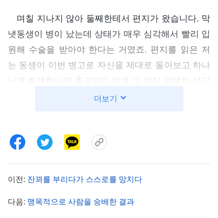
며칠 지나지 않아 둘째한테서 편지가 왔습니다. 막
냇동생이 병이 났는데 상태가 매우 심각해서 빨리 입
원해 수술을 받아야 한다는 거였죠. 편지를 읽은 저
는 동생이 이번 병고로 자신을 제대로 돌아보고 하나
님께 회개한다면 출교되지 않을 수 있지 않을까 생각
했습니다. 그래서 급히 막냇동생에게 편지를 썼죠.
더보기
하나님 말씀을 결합하여 하나님의 공의 성품을 얘기
하며 병의 원인을 외부에서 찾지 말고 스스로를 잘
돌아보며 하나님께 회개하라고요. 그런데 동생의 문
제는 제 생각처럼 그리 간단하지가 않았습니다. 두
달 후 집에 들렀을 때, 저는 둘째에게서 막냇동생의
이전:
잔꾀를 부리다가 스스로를 망치다
행위에 대해 들었습니다. 막내가 성품이 몹시 교만해
다음:
맹목적으로 사람을 숭배한 결과
양육 사역을 맡은 후부터는 혼자서 모든 것을 결정하