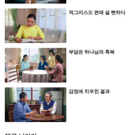
고 말해 동생의 미움을 샀다고 합니다. 그 후로 동생
은 온갖 꼬투리를 잡아 자매를 공격하는 한편, 다른
적그리스도 편에 설 뻔하다
형제자매들 앞에서 자매를 판단하고 깎아내렸다고
합니다. 억압을 받으며 마음이 너무 괴롭고 힘들었던
자매는 내적 상태가 소극적으로 변했고, 그러자 동생
은 또 이를 기회 삼아 리더와 형제자매들 앞에서 그
부담은 하나님의 축복
자매는
성령
역사가 없어서 본분을 이행하지 못하니
교체하고 싶다고 말했답니다. 이렇듯 동생이 끊임없
이 사람을 억압하고 괴롭히며 수시로 형제자매를 배
척하고 깎아내리자 그들은 내적 상태에 영향을 받았
감정에 치우친 결과
고, 사역은 줄곧 지지부진하여 성과를 내지 못했으
며, 양육 사역에 심각한 차질이 생겼습니다. 리더가
몇 번이나 동생을 폭로하고 도우려고 했지만, 동생은
일절 받아들이지 않고 궤변만 늘어놓다가 끝내 교체