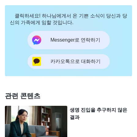
려 했다는 거였죠. 동생과 동역하던 자매가 사역 논
의 때 다른 의견을 내며 동생의 말을 듣지 않자 동생
클릭하세요! 하나님에게서 온 기쁜 소식이 당신과 당
은 그 자매에게 앙심을 품고 수시로 그 자매를 공격
신의 가족에게 임할 것입니다.
하고 배척했다고 합니다. 또 다른 형제자매들 앞에서
Messenger로 연락하기
까지 이간질을 해서 그 자매에 대한 선입견을 퍼뜨렸
고, 그 결과 그들은 동생의 말에 미혹돼 덩달아 그 자
매를 판단했다고도 합니다. 그 후, 그 자매의 내적 상
카카오톡으로 대화하기
태가 나빠지자 동생은 자매를 돕기는커녕 형제자매
들 앞에서 자매가 내적 상태가 안 좋아서 본분을 이
행하지 못한다고 흉을 보며 아무도 자매를 돕지 못하
관련 콘텐츠
게 했답니다. 그로 인해 그 자매는 점점 소극적으로
변했고, 결국에는 더 이상 본분을 이행하지 못하는
생명 진입을 추구하지 않은
결과
상황이 되어 교체되었고요. 또 다른 한 자매는 내적
상태를 얘기하는 자리에서 동생한테 통제를 받는다