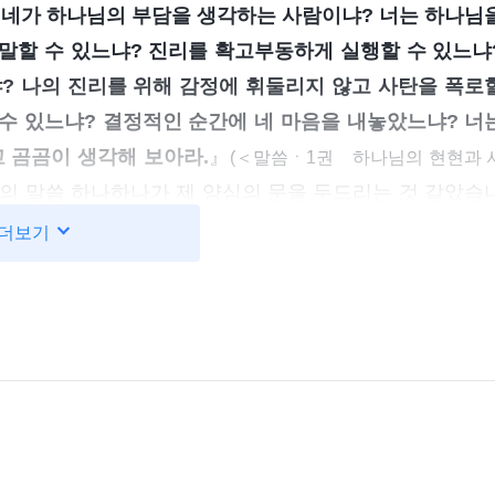
 네가 하나님의 부담을 생각하는 사람이냐? 너는 하나님
 말할 수 있느냐? 진리를 확고부동하게 실행할 수 있느냐
? 나의 진리를 위해 감정에 휘둘리지 않고 사탄을 폭로
 수 있느냐? 결정적인 순간에 네 마음을 내놓았느냐? 너
 곰곰이 생각해 보아라.
』
(＜말씀ㆍ1권 하나님의 현현과 
의 말씀 하나하나가 제 양심의 문을 두드리는 것 같았습
증거를 수호한다고 말하는데, 누가 하나님의 부담을 생각
더보기
 질문하시는 것 같았습니다. 전 리 자매가 거짓 리더라는 
 선민의 생명에 손해를 끼치는 것을 알면서도 거짓 리더에
교시킬까 봐 겁이 났습니다. 늘 제 이익만 챙기느라, 
 영적인 싸움의 중요한 순간에 굳게 서야 했지만 제 이익
하나님의 혐오를 샀습니다. 그런 제가 너무 증오스러웠고 
마음을 가라앉히고 스스로 반성하는 시간을 가졌습니다. 
 고발하려 했지만 리 자매에게 조언한 사람이 배척당했