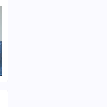
이
를
못
를
이
.
이
를
적
나
생
네
한