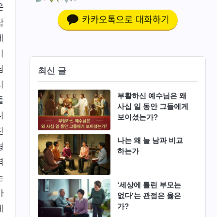
온
남
제
기
님
최신 글
리
부활하신 예수님은 왜
들
사십 일 동안 그들에게
니
보이셨는가?
진
나는 왜 늘 남과 비교
형
하는가
역
는
‘세상에 틀린 부모는
아
없다’는 관점은 옳은
가?
게