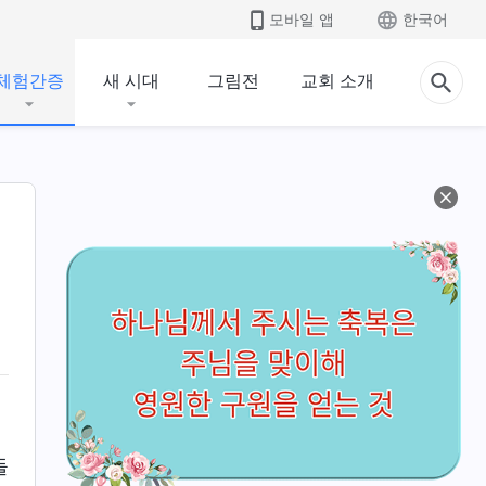
모바일 앱
한국어
체험간증
새 시대
그림전
교회 소개
돌