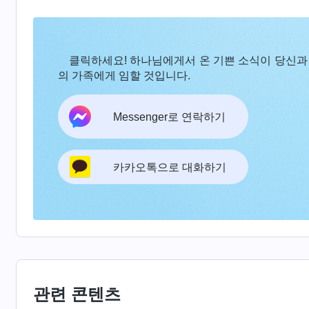
는 말을 듣고 왜 교회 사역을 지키려고 하지 않고 
익만 지키려고 했는지 돌아봤습니다. 저는 이 문제
클릭하세요! 하나님에게서 온 기쁜 소식이 당신과
하루는 묵상 시간에 이런 하나님의 말씀을 보게
의 가족에게 임할 것입니다.
원하지만, 대부분은 그런 의지와 소망만 있을 뿐, 
된 자들이 악행을 저지르거나 거짓 리더, 적그리스
Messenger로 연락하기
주고 하나님의 선민이 해를 입을 때, 용기 있게 나
작아서, 말주변이 없어서, 또는 일을 꿰뚫어 보지 
카카오톡으로 대화하기
이런 경우, 몇 가지 패괴 성품에 통제되어 있기 때
득이 되겠어? 괜히 말했다가 상대의 기분을 상하게
먼저 생각한다. 이는 간사한 심리 아니겠느냐? 간
이고 비열한 성품으로, ‘하나님 집의 이익에 해가 
랑 상관없는 일이니 보거나 들어도 신경 쓸 필요 없
각하는 것이다. 이러한 것들은 네 내면에 있다가 네
관련 콘텐츠
마음속에 영원히 자리를 차지하고 있는 것 같기도 