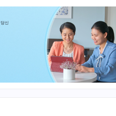
저 자신을 지키려고 했는지, 왜 무슨 일만 생기면 늘 자기 
를 놓고 기도하면서 구했습니다.
 당신
 되었습니다. 『
많은 사람이 진리를 추구하고 실행하기
내면에 진리의 생명이 없다. 그래서 사악한 세력과 악인, 
도가 원칙에 어긋난 일을 해서 하나님 집의 사역에 피해
서서 말할 엄두를 내지 못한다. 왜 용기가 없겠느냐? 담
못해서 말할 엄두를 내지 못하는 것이겠느냐? 그렇지 않다
문이다. 그중 하나는 간사한 성품이다. ‘내가 말하면 무슨 
라도 하면, 앞으로 어떻게 함께 지내겠어?’라며 스스로
사한 성품으로 인한 것 아니겠느냐? 또 다른 하나는 이기
되든 말든 나랑 무슨 상관이야? 내가 왜 신경 써야 하지? 
어. 그건 내 책임이 아닌 걸. 내가 리더도 아니고.’라고 
가 잠깐 의식하지 못한 새에 튀어나온 것 같기도 하고, 
하다. 그것은 사람이 지닌 사탄의 패괴 성품이다. 이러