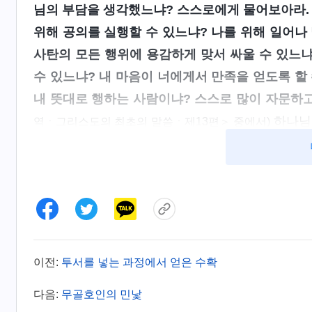
님의 부담을 생각했느냐? 스스로에게 물어보아라.
위해 공의를 실행할 수 있느냐? 나를 위해 일어나
사탄의 모든 행위에 용감하게 맞서 싸울 수 있느냐
수 있느냐? 내 마음이 너에게서 만족을 얻도록 할
내 뜻대로 행하는 사람이냐? 스스로 많이 자문하고
하나님
역ㆍ그리스도의 최초의 말씀ㆍ제13편＞ 중에서)
다. 특히 “
모두 하나님의 부담을 생각하고 교회의 
느냐?
”, 이 구절은 마치 하나님이 제 귓가에 대고
알았을 때 그 문제가 제때에 해결 안 되면 하나님
밉보여서 미움받고 억압당하며 저를 격리시키거나 출
칙을 지켜 고발할 생각도 감히 못 한 것입니다. 그
위해 줏대 없이 남의 비위나 맞추는 사람이 되어 
이전:
투서를 넣는 과정에서 얻은 수확
는 무골호인으로 살고 싶지 않았습니다. 그래서 
다음:
무골호인의 민낯
자매가 거짓 리더인 것을 분별하고 원칙에 따라서