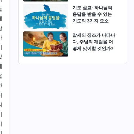
기도 설교: 하나님의
들
응답을 받을 수 있는
제
기도의 3가지 요소
람
말세의 징조가 나타나
사
다, 주님의 재림을 어
이
떻게 맞이할 것인가?
었
에
을
한
거
니
미
이
피