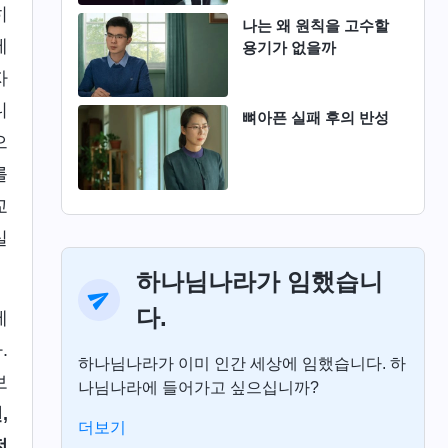
히
나는 왜 원칙을 고수할
에
용기가 없을까
자
니
뼈아픈 실패 후의 반성
으
를
교
실
하나님나라가 임했습니
다.
에
.
하나님나라가 이미 인간 세상에 임했습니다. 하
보
나님나라에 들어가고 싶으십니까?
,
더보기
전