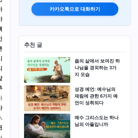
아
카카오톡으로 대화하기
가
택
인
추천 글
른
시
욥의 삶에서 보여진 하
나님을 경외하는 3가
리
지 모습
앞
추
성경 예언: 예수님의
재림에 관한 6가지 예
사
언이 성취되다
사
.
예수 그리스도는 하나
님의 아들입니까
된
마