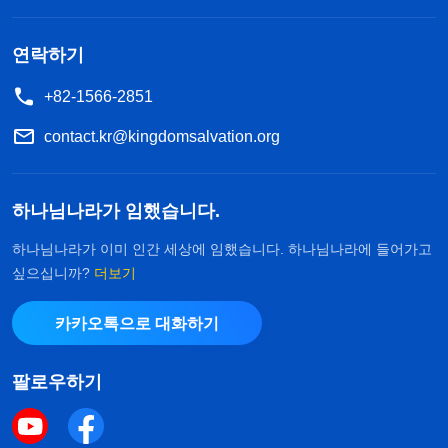
하지만 진리를 싫어하고 증오하며 교회 사역을 방해
하고 교란하는 악인들은 정죄하고 도태시키시죠. 하
연락하기
나님이 사람에게 사랑이 있다고 해서 악인에게까지
+82-1566-2851
긍휼과 관용을 베풀며 악인이 교회 사역을 교란하도
록 내버려두지는 않으십니다. 저는 하나님의 성품과
contact.kr@kingdomsalvation.org
본질을 몰라 자신의 관념으로 하나님을 규정했어요.
하나님은 사람을 사랑하는 분이시니까 그분을 믿고
하나님나라가 임했습니다.
따르면서 그분을 위해 버리고 헌신하면 아무리 악행
하나님나라가 이미 인간 세상에 임했습니다. 하나님나라에 들어가고
을 저질러도 회개의 기회를 주실 것으로 믿었던 거
싶으십니까?
더보기
죠. 그래서 부모님이 제명당했을 때 받아들이지 못하
카카오톡으로 대화하기
고 하나님께 따지며 대항했습니다. 생각해 보면 부모
님께서 교회에서 제명당하기 전에 교회에서는 이미
팔로우하기
두 분께 여러번 기회를 주었어요. 그런데도 두 분이
우리 사이트에 오신 당신은 행운아입니다. 주님
을 맞이해 고통스러운 삶에서 벗어나 아름다운
끝내 회개하지 않고 이 지경에 이르게 된 거죠. 하나
삶을 살 수 있는 방법을 찾게 될 것이니 하나님의
축복이 임한 것이죠. 하나님의 이 축복을 받으시