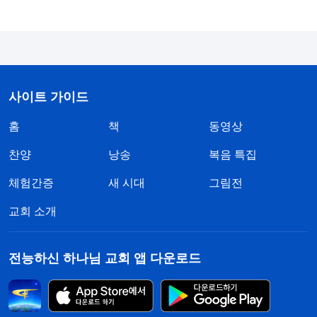
겠지만, 어떤 일은 너의 관념과 정반대이다. 네가 자
신의 관념으로 하나님을 가늠하는 순간, 너는 이미
하나님을 거슬러 노하게 한 것이다. 왜냐하면 하나님
은 절대로 네 상상대로 행하지 않을 것이고, 절대로
너의 말처럼 일을 대하지도 않을 것이기 때문이다.
』
사이트 가이드
(＜말씀ㆍ2권 하나님을 알아 가는 것에 관하여ㆍ하나님의
홈
책
동영상
성품과 하나님의 사역으로 맺게 될 결실을 어떻게 알아야 하
찬양
낭송
복음 특집
하나님 말씀을 보고 깨달았어요. 하나
는가＞ 중에서)
체험간증
새 시대
그림전
님은 사랑이 있으시지만, 사람에 대한 그분의 사랑에
는 원칙이 있습니다. 사람처럼 원칙 없고 흐리멍덩한
교회 소개
사랑이 아니죠. 하나님은 공의의 하나님이시고, 하나
님이 사람의 모든 행동에 대해 저마다 다른 태도를
전능하신 하나님 교회 앱 다운로드
보이십니다. 하나님은, 진리를 사랑하지만 과오가 있
는 사람들에 대해서는 사랑과 긍휼을 베풀어 주시죠.