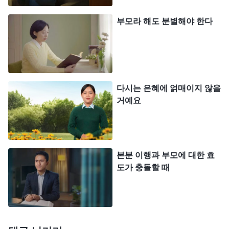
하는 하나님 태도의 기준이라고 평생토록 여긴다. 또
어떤 사람은 하나님이 한 번 관용을 베푼 것을 가지
부모라 해도 분별해야 한다
고 영원히 관용을 베풀어 줄 거라고 규정지어 버린
다. 게다가 그 관용이란 기한도 조건도 없고, 나아가
아무 원칙도 없는 관용이다. 이런 인식법이 맞느
냐?
』
(＜말씀ㆍ2권 하나님을 알아 가는 것에 관하여ㆍ하
다시는 은혜에 얽매이지 않을
거예요
나님의 성품과 하나님의 사역으로 맺게 될 결실을 어떻게 알
, 『
하나님은 모든 사람을 공의롭
아야 하는가＞ 중에서)
게 대한다. 그는 아주 신중하고 엄숙하게 정복 사역
과
구원
사역을 한다. 이것이 그의 경영이다. 그는 모
본분 이행과 부모에 대한 효
든 사람을 엄격하고 진지한 태도로 대한다. 사람을
도가 충돌할 때
애완동물처럼 어르고 달래지 않는다. 사람에 대한 하
나님의 사랑은 총애나 지나친 애정이 아니다. 사람에
대한 긍휼과 관용은 제멋대로 하도록 내버려두는 방