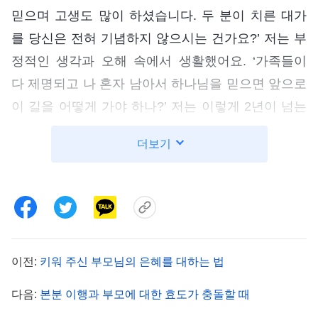
믿으며 고생도 많이 하셨습니다. 두 분이 치른 대가
를 당신은 전혀 기념하지 않으시는 건가요?’ 저는 부
정적인 생각과 오해 속에서 생활했어요. ‘가족들이
다 제명되고 나 혼자 남아서 하나님을 믿으면 앞으로
이 길을 어떻게 가야 하나?’ 저는 이렇게 2년이 넘는
시간을 흐리멍덩한 상태로 지냈습니다. 나중에는 본
더보기
분에 전혀 성과를 내지 못해 교체되고 말았죠. 당시
제 심정은 이루 말할 수 없이 고통스럽고 괴로웠어
요. 저는 계속해서 하나님께 울면서 기도드렸습니다.
‘하나님, 저는 부모님이 제명된 일로 계속 당신을 원
망하고 오해했습니다. 이런 내적 상태가 아주 위험하
이전:
키워 주신 부모님의 은혜를 대하는 법
다는 것은 알고 있지만, 벗어날 힘이 제겐 없습니다.
하나님, 부디 저를 이끌어 주시고 구원해 주십시오.’
다음:
본분 이행과 부모에 대한 효도가 충돌할 때