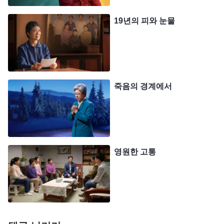
두었고, 여경 한 명이 플라스틱 슬리퍼를 가지고 들
19년의 피와 눈물
어와 따귀를 세게 때렸습니다. 어지러울 정도로 맞아
서 그대로 의자에 엎드렸더니 죽은 척한다고 욕하면
서 저의 머리채를 잡고 계속 따귀를 때렸습니다. 가
지처럼 시퍼레진 얼굴은 퉁퉁 부었고, 눈가에서는 계
죽음의 경계에서
속 피가 흘렀습니다. 그때, 남자 경찰 한 명이 제 몸을
묶은 결박을 풀더니 머리채를 잡고 고문용 의자에서
끌어 내려 의자 아래로 밀어 넣었습니다. 공간이 좁
아 잘 들어가지 못하자 경찰은 저를 발로 차서 밀어
영원한 고통
넣었습니다. 저보고 개보다 못하다 욕을 해대며 의자
밑에 엎드려 있게 했습니다. 이런 가혹한 폭행과 모
욕에 시달리자니 저는 괴로움에 마음이 약해졌습니
다. ‘언제까지 이렇게 쉴 새 없이 고문과 모욕을 당해
야 할까?’ 너무 괴로워 죽고 싶었습니다. 하지만 의자