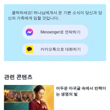
는 남편 어깨에 기대어 우는 척하면서 작은 목소리로
내부 상황을 알려 주었고, 남편은 형제자매들에게 이
클릭하세요! 하나님에게서 온 기쁜 소식이 당신과 당
소식을 전해 주겠다고 했습니다. 제가 말을 마치기
신의 가족에게 임할 것입니다.
무섭게 여경이 문을 박차고 들어와 짜증 섞인 목소리
Messenger로 연락하기
로 남편에게 말했습니다. “와이프 설득 좀 시키랬더
니 그것도 못 하고. 그만 가 봐요!” 경찰은 제가 하나
님을 배반하고 교회 정보를 팔아넘기도록 남편을 이
카카오톡으로 대화하기
용하려고 했습니다. 하지만 그 계략이 먹히지 않자
씩씩거리며 남편을 쫓아 버렸습니다. 참으로 음험하
고 사악했습니다. 하나님 말씀의 인도로 사탄의 간계
관련 콘텐츠
에 넘어가지 않도록 지켜주신 하나님께 감사했습니
다.
어두운 마귀굴 속에서 반짝이
는 생명의 빛
그 후, 경찰은 저를 또다시 공산당 당교로 이송시
켜 심문했습니다. 그들은 저를 고문용 의자에 묶어