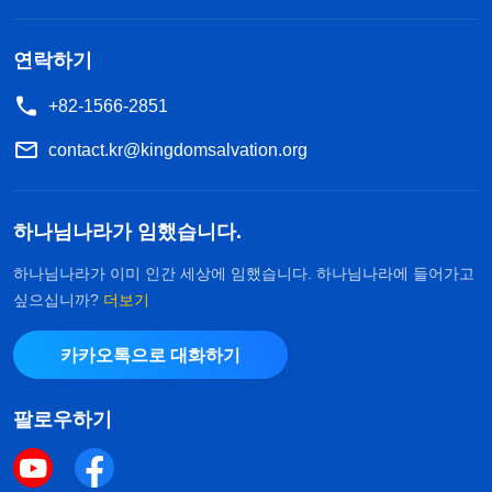
틀고 있는 곳에서 그것의 잔혹한 박해를 받는 사람들
에게 이루고자 하는 것이다. 큰 붉은 용은 하나님을
연락하기
핍박하는 하나님의 원수이므로 이 땅의 사람들은 하
+82-1566-2851
나님을 믿는다는 이유로 모욕을 당하고 핍박을 받는
contact.kr@kingdomsalvation.org
다. 따라서 이 말은 너희에게 이뤄지는 것이다.
』
(＜
말씀ㆍ1권 하나님의 현현과 사역ㆍ하나님의 사역이 사람
하나님나라가 임했습니다.
『
너희는 이 마
의 상상처럼 그렇게 간단한가?＞ 중에서)
지막 때에 하나님을 증거해야 한다. 아무리 큰 고난
하나님나라가 이미 인간 세상에 임했습니다. 하나님나라에 들어가고
싶으십니까?
더보기
이 닥쳐도 끝까지 가야 하며, 마지막 숨이 붙어 있을
지라도 하나님께 충성을 다하고 하나님의 지배에 따
카카오톡으로 대화하기
라야 한다. 이것이 바로 진실로 하나님을 사랑하는
것이며, 굳세고 힘 있게 증거하는 것이다.
』
(＜말씀ㆍ
팔로우하기
1권 하나님의 현현과 사역ㆍ고통과 시련을 겪어야 하나님
하나님의 말씀은
의 사랑스러움을 알 수 있다＞ 중에서)