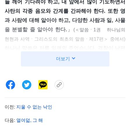
늘 깨어 기다려야 하고, 내 앞에서 많이 기도하면서
사탄의 각종 음모와 간계를 간파해야 한다. 또한 영
과 사람에 대해 알아야 하고, 다양한 사람과 일, 사물
을 분별할 줄 알아야 한다.
』
(＜말씀ㆍ1권 하나님의
현현과 사역ㆍ그리스도의 최초의 말씀ㆍ제17편＞ 중에서)
하나님 말씀은 저를 일깨워 주었습니다. 경찰이 남편
을 데려온 것은 ‘가족의 정’을 이용해 하나님을 배반
더보기
하게 만들려는 사탄의 간계였습니다. 저는 하마터면
사탄의 간계에 빠질 뻔했습니다. 그때, 경찰이 일부
형제자매들의 명단과 사진을 들고 와 확인해 보라는
요구를 제가 거부했던 일이 생각났습니다. 남편은 늘
저의 신앙을 지지해 주었으니 이 기회를 이용해 남편
이전:
지울 수 없는 낙인
을 통해 이 상황을 알려 그 형제자매들이 잡히기 전
다음:
열여덟, 그 해
에 얼른 몸을 숨기도록 할 수 있을 것 같았습니다. 저