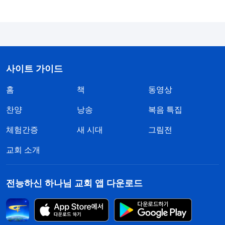
는 것 같았고, 점점 다급히 울던 새는 거의 목이 쉴 정
도가 되었습니다. 하나님께서 새를 통해 저를 일깨워
주신다는 것을 깨닫고 감동을 받은 저는 눈물을 흘리
며 속으로 기도를 드렸습니다. ‘하나님, 저는 맥없이
사이트 가이드
죽어 가는 나약한 자가 되고 싶지 않습니다. 굳게 서
홈
책
동영상
서 사탄에게 수치를 안겨줄 수 있도록 믿음과 힘을
더해 주세요.’ 그러자, 하나님의 말씀이 떠올랐습니
찬양
낭송
복음 특집
다. 『
너희가 “우리의 잠시 받는 환난의 경한 것이 지
체험간증
새 시대
그림전
극히 크고 영원한 영광의 중한 것을 우리에게 이루게
교회 소개
함이니”란 말을 기억하고 있을 것이다. 너희 모두 이
말을 들어 본 적이 있지만 그 진정한 함의를 깨닫지
전능하신 하나님 교회 앱 다운로드
는 못하고 있다가 오늘에서야 이 말의 실질적인 의미
를 깊이 이해하게 되었을 것이다. 이 말은 하나님이
말세에 이루고자 하는 것이며, 큰 붉은 용이 똬리를