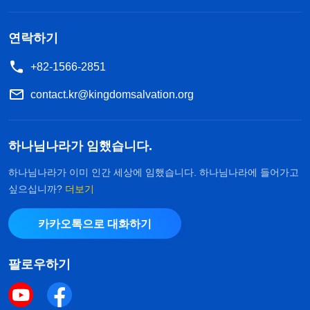
을 이행하고 있는데, 왜 하필 나만 코로나에 걸린 걸
까? 이게 만약 하나님께서 주신 시련이라면 교회에
연락하기
는 나보다 더 열심히 추구하는 형제자매들이 있는데,
+82-1566-2851
그들은 왜 이런 상황에 부닥치지 않은 거지? 만약 하
나님께서 벌을 주신 것이라면 나는 악을 행하거나 교
contact.kr@kingdomsalvation.org
회 사역을 방해하거나 교란한 적도 없고, 하나님의
성품을 거스르는 일을 한 적도 없어! 하나님, 저는 지
하나님나라가 임했습니다.
금도 여전히 본분을 이행하고 싶습니다. 저도 이 본
하나님나라가 이미 인간 세상에 임했습니다. 하나님나라에 들어가고
분을 좋아하고, 아직 충분히 다하지 못했습니다. 저
싶으십니까?
더보기
는 계속 살아서 이 본분을 잘 이행하고 싶습니다. 하
카카오톡으로 대화하기
나님, 지금 제가 이행하고 있는 본분은 중요한 본분
입니다. 저는 아직 당신을 위해 봉사할 수 있습니다.
팔로우하기
부디 저를 보호해 주시어 계속해서 살아서 당신을 위
해 봉사할 수 있게 해 주세요….’ 제가 이렇게 생각하