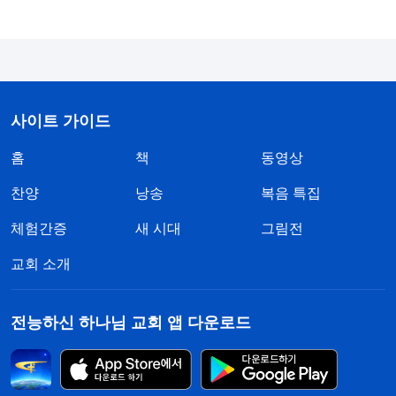
이전에는 본분을 이행하느라 늘 아침 일찍부터 밤늦
게까지 바삐 지내며 하나님께서 저를 보호해 주실 거
라고 생각했는데, 지금 보면 하나님께서도 저를 지켜
주지 않으시는 것 같았습니다. 이제는 저 자신을 좀
더 생각하고 몸을 잘 챙기는 것이 중요하다고, 신경
사이트 가이드
을 너무 많이 써서 무리하게 되면 병이 회복되는 데
홈
책
동영상
좋지 않을 거라고 생각했습니다. 예배를 드릴 때 다
찬양
낭송
복음 특집
른 형제자매들이 힘차게 말하는데, 저는 말만 하면
체험간증
새 시대
그림전
기침이 나고, 하나님의 말씀 한 구절만 읽어도 숨이
차고 힘이 들어 제 마음은 몹시 심란했습니다. 저도
교회 소개
몰래 속으로 이치를 따지기 시작했습니다. ‘나는 평
소에 본분 이행에도 나름 열심이고, 꽤 착실하고 책
전능하신 하나님 교회 앱 다운로드
임감 있게 임했어 어떤 형제자매들은 본분을 이행하
는 것이 나보다도 못해. 다들 건강하고 자신의 본분