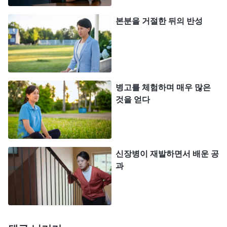
떻든지 간에 저는 온라인으로 복음을 전하며 본분을
본분을 거절한 뒤의 반성
이행했습니다. 며칠이 지나고 몸이 훨씬 좋아진 것을
느꼈습니다. 기침도 거의 안 하고 체온도 정상적으로
돌아왔으며 에너지와 체력도 잘 회복되었습니다. 저
는 이에 매우 기뻤고, 하나님께서 저의 순종과 회개
병고를 체험하며 매우 많은
의 태도를 보시고 저를 돌보시고 보호해 주신 것이라
것을 얻다
생각했습니다. 이렇게 생각하니 불안했던 마음이 조
금 편안해졌습니다.
그러나 다음 날이 되자 갑자기 가슴이 답답하고 아
신장병이 재발하면서 배운 공
팠습니다. 기침도 멈추지 않았고 이어서 고열이 나기
과
시작했으며, 온몸에 힘이 축 빠졌습니다. 제 마음에
갑자기 공포가 엄습했습니다. ‘확진된 이후로 나는
하나님을 원망하지도 않았고, 여전히 본분을 이행했