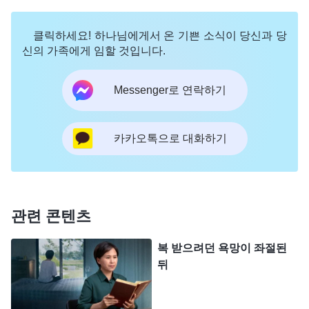
희귀한 질병으로 크게 고통받는 경우, 그건 우연이
클릭하세요! 하나님에게서 온 기쁜 소식이 당신과 당
아니다. 네가 병이 나거나 건강한 것에는 모두 하나
신의 가족에게 임할 것입니다.
님의 뜻이 있다.
』
(＜말씀ㆍ3권 말세 그리스도의 좌담
기록ㆍ하나님을 믿음에 있어 진리를 얻는 것이 가장 중요하
Messenger로 연락하기
하나님 말씀의 적시적인 깨우침을 통해
다＞ 중에서)
제가 코로나에 감염된 것은 우연히 발생한 것이 아
카카오톡으로 대화하기
닌, 모두 하나님의 주재와 안배가 있다는 것을 깨달
았습니다. 저는 하나님의 뜻을 구하고 자신을 제대로
반성해야 하며, 어떠한 경우에도 불평하는 말을 하거
나 하나님을 원망해서는 안 됩니다. 그 후 집에서 격
관련 콘텐츠
리하는 며칠 동안, 제게 어떤 패괴 표출이 있든 형제
복 받으려던 욕망이 좌절된
자매들에게 해부하고 털어놓으며 저 자신을 인식하
뒤
려고 노력했습니다. 또한 하나님의 말씀에서 실행하
고 진입하는 길을 찾으려고 했습니다. 몸 상태가 어