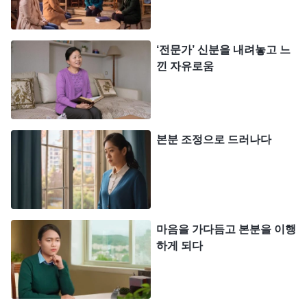
말씀을 찾아 교제하고 해결해 주었습니다. 꿰뚫어 볼
수 없는 문제가 있으면 늘 부담을 갖고 하나님께 나
‘전문가’ 신분을 내려놓고 느
아가 기도하며 구했습니다. 얼마간 시간이 흐르자 새
낀 자유로움
신자 양육 성과가 점점 좋아졌습니다. 얼마 후 예배
에서는 팀장이 저를 언급하며 제가 요즘 본분 이행에
부담을 갖고 임한다고, 새 신자들의 문제를 해결하는
본분 조정으로 드러나다
방법이 있고, 성과도 무척 좋다고 말했죠. 그 말을 듣
자 저는 매우 흡족했고, 이제 모두가 제 본분 이행 성
과를 보았을 거라고 생각했습니다. 여기서 제가 본분
성과를 더 끌어올린다면 더 많은 형제자매의 우러름
마음을 가다듬고 본분을 이행
을 받을 것이고, 그럼 분명히 발탁될 기회가 생길 것
하게 되다
같았습니다. 그래서 저는 더 열심히 본분을 이행했습
니다. 제가 맡은 사역 외에도 힘닿는 데까지 팀 내 사
역을 맡아 진행했죠. 문제가 발견되면 즉시 책임자에