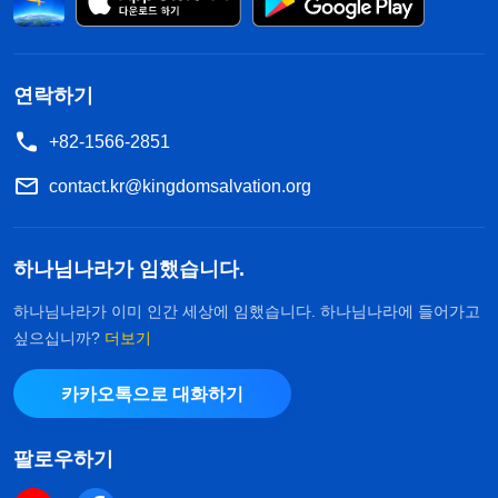
되질 않네. 이건 내가 하나님을 믿는 데 실패했다는
의미 아닐까?’ 몹시 소극적으로 변한 저는 무슨 일을
하든 힘이 나지 않았습니다.
연락하기
+82-1566-2851
나중에 이런 생각이 들었습니다. ‘나는 왜 이렇게
소극적으로 변한 걸까? 나는 왜 언제나 지위를 위해
contact.kr@kingdomsalvation.org
살아가는 거지? 설마 내가 이렇게 오래 하나님을 믿
은 것도 지위를 위해서였던 걸까? 나는 왜 이렇게 가
하나님나라가 임했습니다.
련할까? 난 멀쩡하게 살아 있는 사람인데 지위가 없
하나님나라가 이미 인간 세상에 임했습니다. 하나님나라에 들어가고
어졌다고 왜 이 모양이 된 걸까?’ 이런 생각을 하자
싶으십니까?
더보기
스스로가 무척 증오스러웠습니다. 저는 무릎을 꿇고
카카오톡으로 대화하기
하나님께 기도드렸습니다. “하나님, 제가 하나님을
믿는 것은 진리를 추구하고 하나님의 사랑에 보답하
팔로우하기
며 피조물로서의 본분을 이행하고자 함입니다. 하지