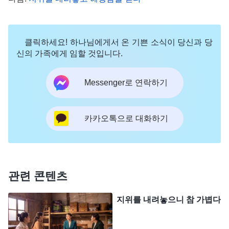
않았습니다. 얼마 후, 저는 생각했습니다. ‘아무래도
내 노력이 부족해서 눈에 띄지 않았던 것 같아. 본분
클릭하세요! 하나님에게서 온 기쁜 소식이 당신과 당
이행 성과도 이 정도로는 부족하고. 앞으로 더 노력
신의 가족에게 임할 것입니다.
해야겠어. 본분에서 좋은 성과를 내려고 노력하는 건
물론이고,
진리
추구와 생명 진입에도 더 공을 들이
Messenger로 연락하기
는 거야. 그럼 다른 사람들이 발전한 내 모습을 볼 수
있을 테고, 하나님께서도 다시 나를 긍휼히 여겨 기
카카오톡으로 대화하기
회를 주시겠지.’ 저는 열심히 ‘추구’하기만 하면 언젠
가 만회할 기회를 얻을 수 있을 거라고 믿었습니다.
설사 다시 책임자가 될 수는 없을지라도 최소한 팀
내에서 돋보이는 사람이 되고 싶었죠. 그래야 형제자
관련 콘텐츠
매들이 저를 우러러볼 테니까요. 그 후 저는 양육 사
지위를 내려놓으니 참 가볍다
역에 매진하기 시작했습니다. 새 신자들이 어떤 문제
나 어려움에 부딪히면 마음을 다해 묵상하며, 하나님