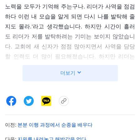
노력을 모두가 기억해 주는구나. 리더가 사역을 점검
하다 이런 내 모습을 알게 되면 다시 나를 발탁해 줄
지도 몰라.’라고 생각했습니다. 하지만 시간이 흘러
도 리더가 저를 발탁하려는 기미는 보이지 않았습니
다. 교회에 새 신자가 점점 많아지면서 사역을 담당
할 인력도 더 많이 필요해졌습니다. 하지만 리더는
꼭 저를 보지 못한 것 같았습니다. 이런 상황에 직면
더보기
하자 기운이 빠졌습니다. ‘나는 이미 어느 정도 변화
를 이뤘고, 본분 이행에서도 얼마간 성과를 거뒀어.
게다가 가뜩이나 교회에 인력이 부족한데 왜 나한테
기회 한 번 주지 않는 거지? 교체돼서 다시는 책임자
가 될 기회조차 없는 걸까?’라고 생각했죠. 이렇게 노
이전:
본분 이행 과정에서 순종을 배우다
력하는데도 왜 상황이 달라지는 게 없는 건지, 대체
저한테 부족한 게 뭔지 아무리 생각해도 이해가 되지
다음:
지위를 내려놓고 해방감을 얻다