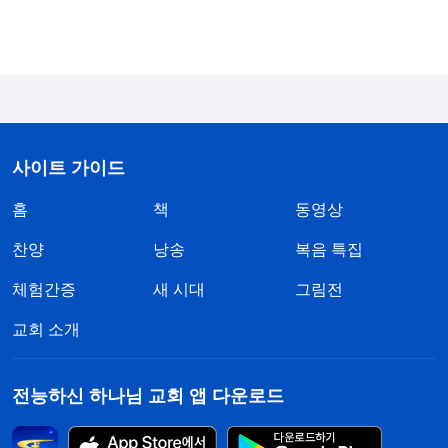
하나님의 말씀을 찾아 달라고 한 적이 있었습니다.
저는 그건 제 담당 사역이 아니라고 생각했고, 또 아
무리 잘해도 봐 줄 사람 하나 없을 것 같아 핑계를 대
며 거절했습니다. 제 내적 상태는 점점 더 나빠졌습
니다. 하나님께 기도할 때면 무슨 말을 해야 할지 몰
사이트 가이드
랐고, 하나님 말씀을 읽어도 깨우침과 빛 비춤을 얻
홈
책
동영상
지 못했으며 수시로 졸렸습니다. 영 안이 극도로 어
두워져서
성령
역사를 느낄 수도 없었고요. 얼마 후
찬양
낭송
복음 특집
주변의 많은 형제자매가 발탁되었지만, 저는 여전히
체험간증
새 시대
그림전
보잘것없는 양육자로 남아 있었습니다. 저는 더더욱
교회 소개
낙담했습니다. ‘이렇게 오래 노력했는데 여전히 제자
리걸음이야. 아무래도 나는 발탁될 희망이 없나 봐.
전능하신 하나님 교회 앱 다운로드
똑같이 하나님을 믿는데 누구는 책임자나 팀장이 돼
서 남들의 우러름을 받고 나는 아무리 노력해도 발탁