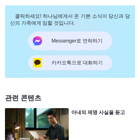
에서 벗어났다. 이것이 바로 구원을 얻은 것이고, 믿
클릭하세요! 하나님에게서 온 기쁜 소식이 당신과 당
음으로 의롭다 칭함 받은 것이었다. 하지만 믿는 자
신의 가족에게 임할 것입니다.
에게는 거역하고 대적하는 것들이 여전히 남아 있는
데, 이것은 조금씩 벗어 버려야 한다. 구원을 얻었다
Messenger로 연락하기
함은 사람이 예수에게 온전히 얻어졌다는 것이 아니
라 죄에 속하지 않고 죄 사함 받았다는 것을 뜻한다.
카카오톡으로 대화하기
그를 믿기만 하면 영원히 죄에 속하지 않게 된다.
』
(＜말씀ㆍ1권 하나님의 현현과 사역ㆍ사역 이상 1＞ 중에
,『
사람은 속량되어 죄 사함을 받았지만, 이는 하
서)
나님이 사람의 과오를 문제 삼지 않고 사람을 과오에
관련 콘텐츠
따라 대하지 않는다는 것을 의미할 뿐이다. 하지만
아내의 제명 사실을 듣고
사람이 육으로 살며 죄를 떨쳐 버리지 못하면 계속
죄를 짓고 사탄의 패괴 성품을 드러낼 수밖에 없다.
이것이 바로 끊임없이 죄를 짓고 끊임없이 사함을 받