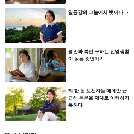
는 사람의 삶이다. 많은 사람이 낮에는 죄를 짓고 밤
열등감의 그늘에서 벗어나다
에는 죄를 자복한다. 이러면 속죄 제물이 사람에게
영원히 유효할지라도 사람을 죄악에서 구원할 수는
없다. 이는 구원 사역을 반만 완성한 것에 불과하다.
사람에게 여전히 패괴 성품이 남아 있기 때문이다.
평안과 복만 구하는 신앙생활
… 사람의 죄는 발견하기가 쉽지 않다. 사람에게 깊
이 옳은 것인가?
이 뿌리박혀 있는 본성을 사람은 스스로 발견하지 못
한다. 그러므로 반드시 말씀의 심판을 통해 성과를
얻어야 한다. 그래야만 사람이 그때부터 차츰 변화될
제 한 몸 보전하는 데에만 급
수 있다.
』
(＜말씀ㆍ1권 하나님의 현현과 사역ㆍ성육신
급해 본분을 제대로 이행하지
, 『
너는 예수가 말세에 강림한다는
의 비밀 4＞ 중에서)
못하다
것만 안다. 그는 도대체 어떻게 강림하겠느냐? 너희
처럼 이제 막 속량되어 변화의 과정과 하나님에 의해
온전케 되는 과정을 거치지 않은 죄인들이 하나님의