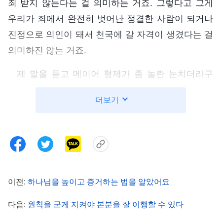
죄 받지 않는다는 걸 의미하는 거죠. 그렇다고 그게
우리가 죄에서 완전히 벗어난 정결한 사람이 되거나
진정으로 의인이 돼서 천국에 갈 자격이 생겼다는 걸
의미하진 않는 거죠.
제 말을 듣고 메이어 형제가 좀 놀란 눈치더라구
요. 이신칭의란 게 믿음으로 죄 사함을 받아 더 이상
더보기
주님께 죄인으로 보이지 않는 것일 뿐이지, 그게 천
국에 갈 수 있는 의인이 됐다는 걸 뜻하지 않는다는
것인 줄 몰랐다면서, 자기 목사님은 그런 얘기를 한
적이 없다고 하더라구요. 그래서 바로
전능하신 하나
님
말씀을 읽어줬어요. 이 말씀이었어요. 『
예수가
이전:
하나님을 높이고 증거하는 법을 알았어요
당시에 행한 사역은 전 인류를 속량하는 것이었다.
그를 믿는 자는 죄 사함을 받았다. 그를 믿기만 하면
다음:
원칙을 굳게 지켜야 본분을 잘 이행할 수 있다
속량받았고, 그를 믿기만 하면 죄에 속하지 않고 죄