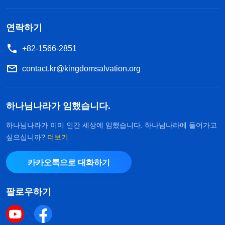
이룬 열매잖아요. 근데, 우리가 예수님께 죄를 속량
받고, 죄를 용서받아서 더 이상 죄인으로 보여지지
연락하기
않지만, 그게 죄악에서 벗어나 정결케 됐다는 걸을
+82-1566-2851
뜻하진 않아요. 왜냐면 우리한테 여전히 죄의 본성이
뿌리 깊게 박혀 있으니까요. 그래서 늘 패괴된 성품
contact.kr@kingdomsalvation.org
을 드러내게 돼요. 교만하고 스스로를 크다 하는 모
습, 간교하고, 사악하고, 흉악한 모습들이 있잖아요.
하나님나라가 임했습니다.
은사나 재능이 좀 있고, 소양이 좀 있는 것 같으면 자
하나님나라가 이미 인간 세상에 임했습니다. 하나님나라에 들어가고
기를 대단하게 생각하면서 다른 사람을 무시해요. 또
싶으십니까?
더보기
주님께 조금 헌신하고 조금 고난받으면서 사역을 하
카카오톡으로 대화하기
면, 자기도 모르게 그걸 자랑삼아 과시하면서 높은
평가를 받고, 추앙을 받으려고 해요. 근데 자기보다
팔로우하기
뛰어난 사람을 보면 시기 질투하고 미워하고, 자기가
손해를 볼 것 같을 때는 거짓말도 서슴지 않아요. 그