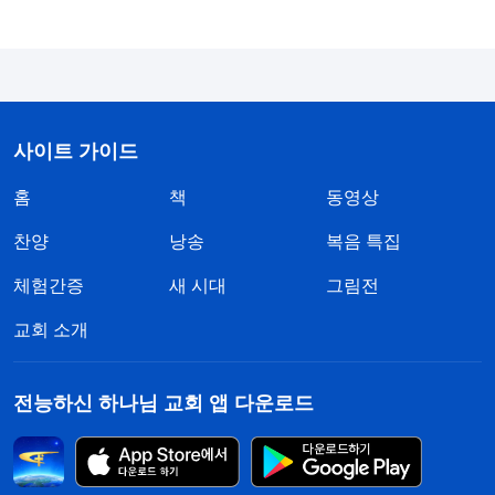
없다. 너는 하나님이 사람을 경영하는 사역에서 한
단계 뒤처져 있기 때문이다. 즉, 변화되고 온전케 되
는 중요한 한 단계를 거치지 않았기 때문이다. 그러
므로 이제 막 속량된 너 같은 죄인은 하나님의 유업
사이트 가이드
을 곧바로 이어받을 수 없다.
』
(＜말씀ㆍ1권 하나님의
홈
책
동영상
현현과 사역ㆍ호칭과 신분에 관하여＞ 중에서)
찬양
낭송
복음 특집
하나님의 말씀을 읽고 나서 제가 또 이렇게 교제했
체험간증
새 시대
그림전
어요. 은혜시대에 예수님은 사람의 필요에 따라 구속
사역을 하시고 회개의 도를 주셨잖아요. 죄가 뭔지를
교회 소개
아는 기초에서 죄를 자복하고 회개하고, 주님을 사랑
하고, 빛과 소금이 되고, 이웃을 내몸같이 사랑하는,
전능하신 하나님 교회 앱 다운로드
이런 사람이 되라고 하셨죠. 그걸 통해서 사람은 좋
은 행실을 갖추게 됐어요. 그게 바로 구속 사역으로