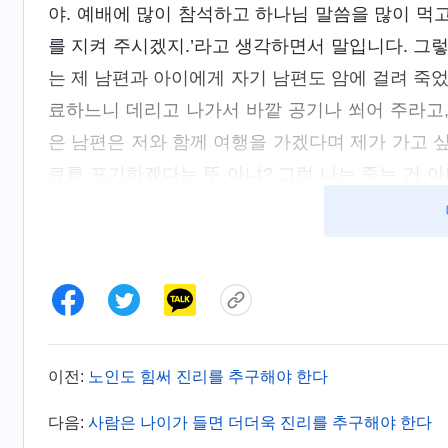
야. 예배에 많이 참석하고 하나님 말씀을 많이 먹
를 지켜 주시겠지.’라고 생각하면서 말입니다. 그렇
는 제 남편과 아이에게 자기 남편도 암에 걸려 죽
료하느니 데리고 나가서 바깥 공기나 쐬어 주라고,
은 남편은 저와 함께 여행을 가겠다며 제가 가고 싶
료를 포기하겠다는 뜻 아냐? 그럼 나는 죽는 거 아
시 한번 연단에 빠졌습니다. 그리고 며칠 뒤, 남편
이 3개월뿐이래. 그러니까 남편한테 치료비를 기대하
님께 많이 의지하렴. 너를 구해 주실 수 있는 분은
병상에 털썩 주저앉았습니다. 이게 현실이라는 것이
고?’ 절망스러운 마음에 눈물이 쉴 새 없이 흘러내
도 내 치료를 포기했어. 이제 남은 건 죽음을 기
이전:
노인도 힘써 진리를 추구해야 한다
고난을 겪으면서 하나님이 나를 구원해 죽음에서 
다음:
사람은 나이가 들면 더더욱 진리를 추구해야 한다
는데, 이런 결말을 맞이할 줄이야.’ 저는 너무나 