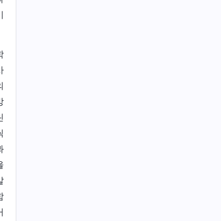
이
학
사
의
방
린
씩
봐
을
말
함
거