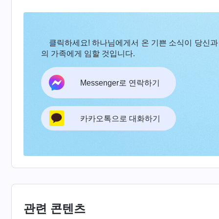
를 드려도 대충 형식만 취했고, 하나님 말씀도 열
무 소용없다고 생각했죠. 저는 무척 비관적이었고,
클릭하세요! 하나님에게서 온 기쁜 소식이 당신과
어느 날, 외출을 하고 돌아와 병실 문을 열었을 
의 가족에게 임할 것입니다.
니다. 몸 위에 하얀 천이 덮여 있었죠. 저는 화들
도 되지 않아 죽은 걸 생각하니 언제 제게도 죽음
Messenger로 연락하기
‘하나님, 저는 너무 두렵고 소극적이고 연약해졌습
지켜 주시고 제게 믿음과 힘을 주십시오. 또 제가 
카카오톡으로 대화하기
＜
시련의 고통은 하나님의 축복
＞이란 하나님 말
라. 내가 너에게 드러낼 것이다. 하나님나라로 가는
있겠느냐! 손쉽게 복을 얻고 싶은 것이구나. 오늘
않으면 나에 대한 너희의 사랑이 강렬해지지 않을 
은 상황이라도 모두가 통과해야 한다. 단지 정도만 
릎 꿇고 축복을 간구하는 이가 얼마나 되겠느냐?
관련 콘텐츠
생각하지 않는구나.
』
(＜말씀ㆍ1권 하나님의 현현과