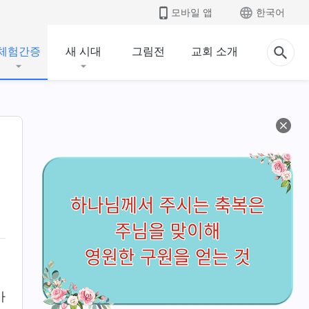
모바일 앱
한국어
체험간증
새 시대
그림전
교회 소개
가