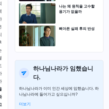
의
나는 왜 원칙을 고수할
력
용기가 없을까
하
은
뼈아픈 실패 후의 반성
디
후
는
펼
도
하나님나라가 임했습니
하
다.
하
하나님나라가 이미 인간 세상에 임했습니다. 하
을
나님나라에 들어가고 싶으십니까?
과
더보기
그