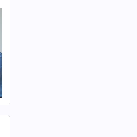
아
습
틀
.
를
,
마
디
지
작
무
고
말