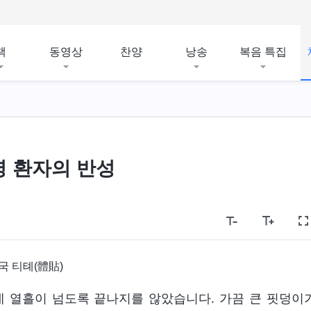
책
동영상
찬양
낭송
복음 특집
병 환자의 반성
국 티톄(體貼)
는데 열흘이 넘도록 끝나지를 않았습니다. 가끔 큰 핏덩이