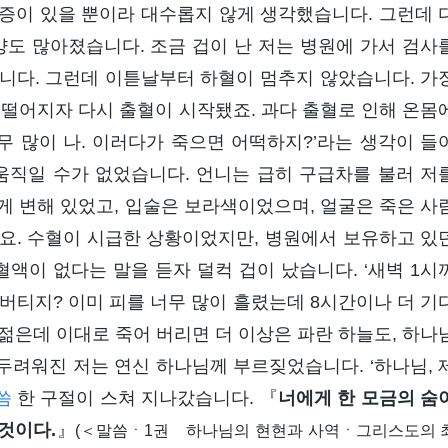
증이 있을 뿐이라 대수롭지 않게 생각했습니다. 그런데 
양도 많아졌습니다. 조금 겁이 난 저는 병원에 가서 검사
니다. 그런데 이튿날부터 하혈이 멈추지 않았습니다. 가
 떨어지자 다시 출혈이 시작됐죠. 과다 출혈로 인해 온몸
무 많이 나. 이러다가 죽으면 어떡하지?’라는 생각이 들
움직일 수가 없었습니다. 언니는 급히 구급차를 불러 저
게 변해 있었고, 입술은 보라색이었으며, 얼굴은 죽은 사
요. 수혈이 시급한 상황이었지만, 병원에서 보유하고 있
액이 없다는 말을 듣자 덜컥 겁이 났습니다. ‘새벽 1시
 버티지? 이미 피를 너무 많이 흘렸는데 8시간이나 더 기
 젊은데 이대로 죽어 버리면 더 이상은 파란 하늘도, 하나
 두려워진 저는 연신 하나님께 부르짖었습니다. ‘하나님, 
씀
한 구절이 스쳐 지나갔습니다. 『
너에게 한 모금의 숨
 것이다.
』
(＜말씀ㆍ1권 하나님의 현현과 사역ㆍ그리스도의 