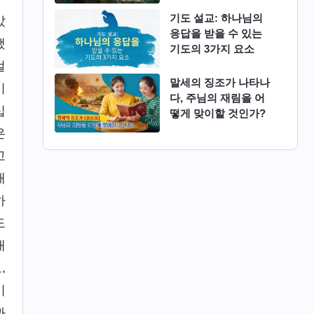
기도 설교: 하나님의
았
응답을 받을 수 있는
했
기도의 3가지 요소
걸
말세의 징조가 나타나
이
다, 주님의 재림을 어
십
떻게 맞이할 것인가?
은
고
배
하
도
내
,
이
과