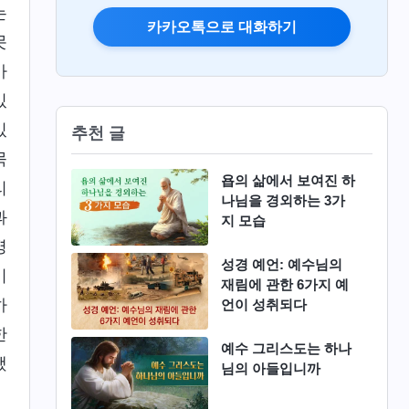
는
카카오톡으로 대화하기
못
가
있
있
추천 글
묵
욥의 삶에서 보여진 하
리
나님을 경외하는 3가
과
지 모습
병
성경 예언: 예수님의
이
재림에 관한 6가지 예
하
언이 성취되다
한
예수 그리스도는 하나
했
님의 아들입니까