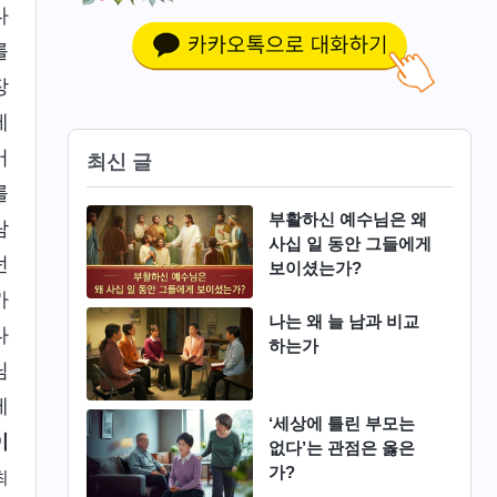
다
를
장
에
어
최신 글
를
부활하신 예수님은 왜
람
사십 일 동안 그들에게
던
보이셨는가?
까
나는 왜 늘 남과 비교
다
하는가
님
제
‘세상에 틀린 부모는
이
없다’는 관점은 옳은
가?
최