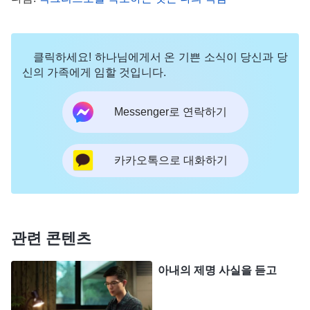
하나님 말씀의 폭로를 통해 장화 자
한 경고＞ 중에서)
매의 과거 여러 악행과 현재 모습을 비춰 보니 그녀
클릭하세요! 하나님에게서 온 기쁜 소식이 당신과 당
는 언제나 사탄의 편에 서서 교회 사역을 교란해 왔
신의 가족에게 임할 것입니다.
었습니다. 저는 장화 자매가 사탄의 종이자 교회 사
역을 방해하고 교란하는 악인이라는 생각이 들었습
Messenger로 연락하기
니다. 만약 제가 장화 자매의 이런 악행과 모습을 모
두 폭로한다면 사람을 제명하는 교회 원칙에 따라 그
카카오톡으로 대화하기
녀는 분명 교회에서 제명될 것입니다. 그렇게 되면
그녀는 하나님 집과는 아무런 관계가 없어지고 구원
받을 기회도 사라지게 될 것입니다. 지금 중년의 나
이임에도 결혼도 하지 않은 그녀가 만약 출교된다면
관련 콘텐츠
앞으로 어디로 갈까 싶었습니다. 과거 그녀가 저를
아내의 제명 사실을 듣고
발탁하고 챙겨 주었던 일들을 생각하니 저는 이러지
도 저러지도 못하는 난감한 상황에 빠졌습니다. 폭로