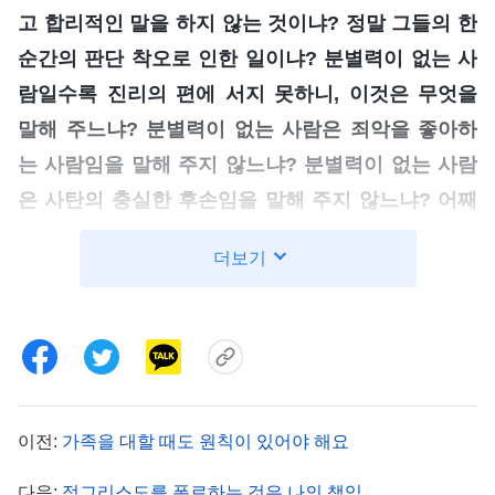
고 합리적인 말을 하지 않는 것이냐? 정말 그들의 한
순간의 판단 착오로 인한 일이냐? 분별력이 없는 사
람일수록 진리의 편에 서지 못하니, 이것은 무엇을
말해 주느냐? 분별력이 없는 사람은 죄악을 좋아하
는 사람임을 말해 주지 않느냐? 분별력이 없는 사람
은 사탄의 충실한 후손임을 말해 주지 않느냐? 어째
서 그들은 늘 사탄의 편에 서서 사탄과 한목소리를
더보기
내는 것이냐? 그들의 언행과 표정은 그들이 진리를
사랑하는 사람이 아니라 진리를 증오하는 사람임을
충분히 증명한다. 그들이 사탄의 편에 설 수 있다는
것은 사탄이 자신을 위해 평생 분투하는 그 작은 마
귀들을 너무나 사랑한다는 것을 보여 준다. 이는 전
이전:
가족을 대할 때도 원칙이 있어야 해요
부 눈앞에 훤히 드러난 사실이 아니냐?
』
(＜말씀ㆍ1
권 하나님의 현현과 사역ㆍ진리를 행하지 않는 사람에 대
다음:
적그리스도를 폭로하는 것은 나의 책임