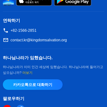
나는 바로 그가 남에게 은혜를 입고 도움을 받은 후
보답하는지, 은혜를 입으면 보답하는 사람인지를 보
는 것이다. 중국 전통문화, 나아가 인류의 전통문화
연락하기
에서 사람은 누구나 은혜를 입으면 보답하는 것을 덕
+82-1566-2851
행을 가늠하는 중요한 기준으로 여긴다. 만약 어떤
사람이 은혜에 보답할 줄 모른다면 배은망덕한 사람,
contact.kr@kingdomsalvation.org
양심이 없고 교류할 가치가 없으며 모두에게 멸시받
고 혐오받아야 할 사람으로 여겨질 것이다. 반면, 어
하나님나라가 임했습니다.
떤 사람이 은혜를 입고 보답할 줄 안다면, 즉 다른 사
하나님나라가 이미 인간 세상에 임했습니다. 하나님나라에 들어가고
람으로부터 은혜를 입고 도움을 받은 후에 그 은혜를
싶으십니까?
더보기
잊지 않고 온 힘을 다해 상대에게 보답한다면, 그는
카카오톡으로 대화하기
양심과 인성이 있는 사람으로 여겨진다. 만약 누가
다른 사람으로부터 은혜를 입고 도움을 받은 후에 은
팔로우하기
혜에 보답할 줄 모르거나, 단순히 “고맙습니다.”라고