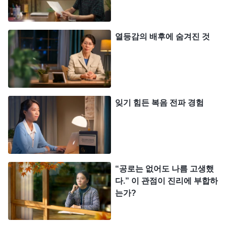
하자니 그녀의 평소 모습으로 볼 때 출교될 가능성이
매우 컸고, 그렇다고 폭로하지 않자니 교회 사역을
열등감의 배후에 숨겨진 것
지키지 않는 것이며 하나님께도 충성하지 않은 모습
같았습니다. 이리저리 고민한 끝에 저는 절충안을 생
각해 냈습니다. 이 일들은 이미 몇 년이나 지났고, 제
기억력이 나빠서 구체적이고 세세한 부분은 이미 자
잊기 힘든 복음 전파 경험
세히 기억나지 않으니 더 이상 자세히 되돌아보지 않
고 분명하게 기억나는 것들만 적으면 된다고 생각했
습니다. 제가 이렇게 생각했을 때 속으로 또다시 가
책을 느꼈습니다. 이런 행동은 간사를 부리고 속임수
“공로는 없어도 나름 고생했
를 쓰는 게 아닌가 싶었습니다. 지금은 하나님의 사
다.” 이 관점이 진리에 부합하
역이 사람을 드러내는 마지막 단계이고, 각기 부류대
는가?
로 나뉘는 때입니다. 악인, 적그리스도, 불신파, 악령
이 모두 교회에서 제명되어야만 교회가 정결케 되고,