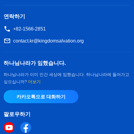
을 그만두었습니다. 그런데 지난 번 교회 동역자들이
잡혀간 것 때문에 겁이 나고 무서워서 20여 일을 숨
연락하기
어 지내느라 사역을 지체한 일이 불현듯 떠올랐습니
+82-1566-2851
다. ‘만약 매번 무슨 일이 생길 때마다 숨어 버리면 복
contact.kr@kingdomsalvation.org
음을 어떻게 전하나?’ 그러자 양심의 가책이 느껴졌
습니다. 환난 속에서 어떻게 하면 교회 사역을 지킬
하나님나라가 임했습니다.
지 생각하는지 않고 늘 자신의 안위만을 고려하다니
이 얼마나 이기적이고 비열한가요! 저는 바로 형제자
하나님나라가 이미 인간 세상에 임했습니다. 하나님나라에 들어가고
싶으십니까?
더보기
매들을 만나 어떻게 충성을 다해 본분을 이행할지에
대해 교제하기 시작했습니다.
카카오톡으로 대화하기
그 뒤로 교회 몇 군데가 또 공산당의 체포에 직면
팔로우하기
했고, 저희가 예배드리던 집도 경찰의 감시를 받게
되었습니다. 예배드릴 만한 곳이 마땅치 않아서 저희