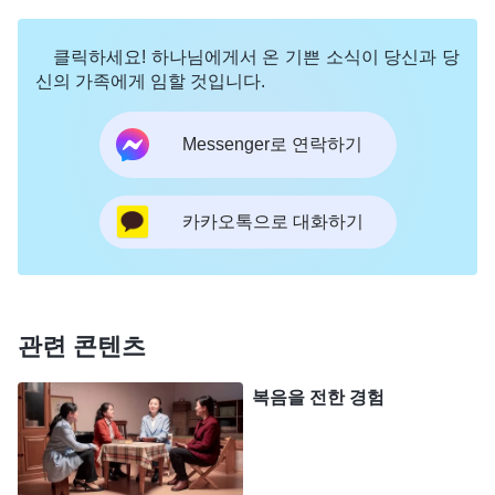
내가 앞으로 어떻게 사역할지, 사역을 어떻게 전개할
지 네가 알 수 있겠느냐? 너는 내 사역을 체험하는 의
클릭하세요! 하나님에게서 온 기쁜 소식이 당신과 당
의를 알아야 하며, 더욱이 나를 믿는 것이 어떤 의의
신의 가족에게 임할 것입니다.
를 가지는지 알아야 한다.
』
(＜말씀ㆍ1권 하나님의 현
Messenger로 연락하기
현과 사역ㆍ‘
믿음
’에 대해 너는 어떻게 알고 있느냐＞ 중에
하나님의 말씀이 돌연 저를 일깨웠습니다. ‘그래,
서)
하나님이 바라시는 것은 사람의 충성과 순종이야. 사
카카오톡으로 대화하기
탄을 물리치는 것도 사람의 충성이 필요해.’ 그런데
저는 동료가 체포된 것을 알고는 경찰이 감시 카메라
를 통해 저를 찾아내지 않을까 걱정했고, 저의 안전
관련 콘텐츠
을 생각해서 숨어 버렸습니다. 복음 대상을 팽개쳐
두고 묻지도, 상관하지도 않은 것입니다. 책임감이라
복음을 전한 경험
고는 눈곱만큼도 없었습니다. 지금 이토록 거대한 재
난 앞에서, 어떤 복음 대상은 하나님의 복음을 듣지