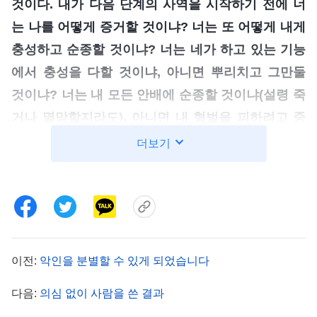
것이다. 내가 다음 단계의 사역을 시작하기 전에 너
는 나를 어떻게 증거할 것이냐? 너는 또 어떻게 내게
충성하고 순종할 것이냐? 너는 네가 하고 있는 기능
에서 충성을 다할 것이냐, 아니면 뿌리치고 그만둘
것이냐? 너는 내 모든 안배에 순종할 것이냐(설령 죽
거나 멸망할지라도), 아니면 내 형벌을 피하려고 중
도에 도망칠 것이냐? 내가 너를 형벌하는 것 또한 너
더보기
로 하여금 나를 증거하며, 내게 충성하고 순종하게
하기 위함이다. 지금의 형벌은 다음 단계 사역을 펼
치기 위함이고, 앞으로의 사역을 원활하게 진행하기
위함이라고 할 수 있다. 그러므로 나는 너에게 자신
의 생명과 생존의 의의를 가치 없는 한 줌의 흙처럼
이전:
악인을 분별할 수 있게 되었습니다
여기지 말고 현명하게 행동하라고 권하겠다. 앞으로
다음:
의심 없이 사람을 쓴 결과
나의 사역이 대체 어떤 것일지 네가 알 수 있겠느냐?