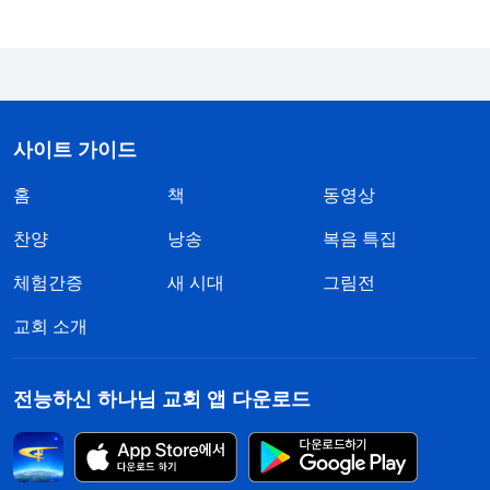
복음을 전할 수 있다고 말했습니다.
그 뒤로 저는 서광 교회에 갔습니다. 그런데 한 달
뒤 큰 붉은 용이 교회에 마수를 뻗어 한꺼번에 열 명
이 넘는 형제자매들을 잡아갔습니다. 이어서 누군가
사이트 가이드
유다가 되어 배반을 했다는 소식이 들렸습니다. 경찰
홈
책
동영상
이 한 자매의 사진을 그 유다에게 보여주며 지목하라
고 한 것입니다. 그 자매는 저와 같이 지낸 적이 많은
찬양
낭송
복음 특집
데, 그 사진이 경찰 쪽에 있다면 내 사진도 있지 않을
체험간증
새 시대
그림전
까 하는 생각이 들었습니다. 혹시 경찰이 자매를 미
교회 소개
행했다면 저도 연루될 것입니다. 또한 저는 외지인이
라 만약 잡힌다면 틀림없이 더 무거운 형을 선고받을
전능하신 하나님 교회 앱 다운로드
것이기 때문에 아무래도 얼굴을 내밀지 않는 것이 좋
을 것 같았습니다. 안 그럼 그 다음은 제 차례가 될 테
니까요. 저는 교회에 나가 복음 사역에 협조하는 일