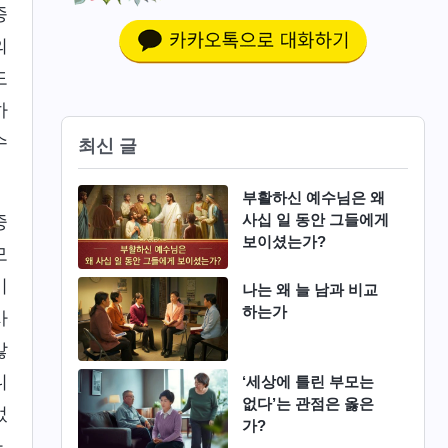
종
의
도
하
수
최신 글
부활하신 예수님은 왜
사십 일 동안 그들에게
중
보이셨는가?
모
이
나는 왜 늘 남과 비교
하는가
사
않
니
‘세상에 틀린 부모는
없다’는 관점은 옳은
었
가?
.