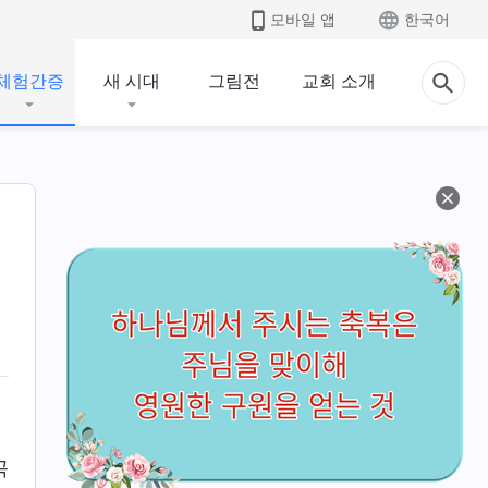
모바일 앱
한국어
체험간증
새 시대
그림전
교회 소개
꼭