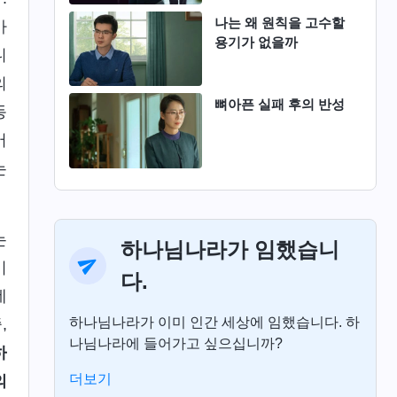
나는 왜 원칙을 고수할
아
용기가 없을까
니
의
뼈아픈 실패 후의 반성
동
어
는
는
하나님나라가 임했습니
이
다.
데
하나님나라가 이미 인간 세상에 임했습니다. 하
,
나님나라에 들어가고 싶으십니까?
하
더보기
의