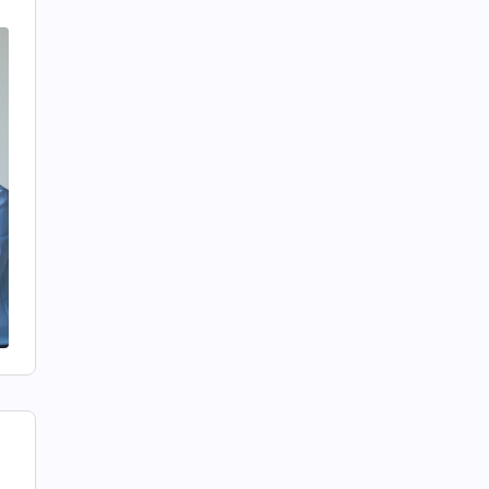
을
.
야
점
이
이
뿐
나
이
로
을
분