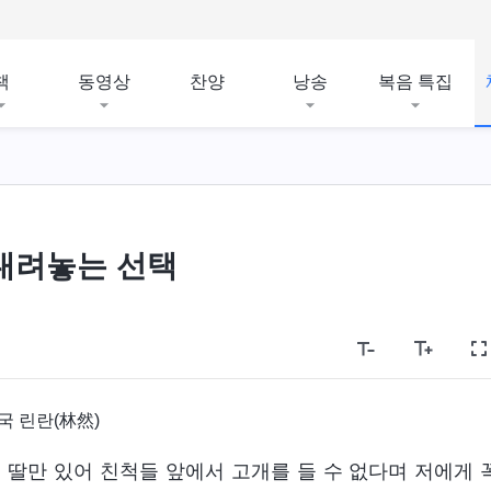
책
동영상
찬양
낭송
복음 특집
내려놓는 선택
국 린란(林然)
 딸만 있어 친척들 앞에서 고개를 들 수 없다며 저에게 