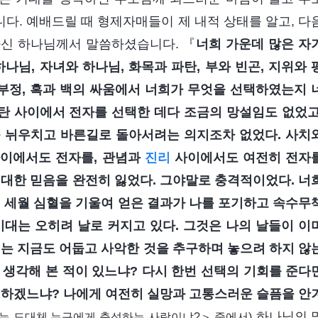
다. 예배드릴 때 형제자매들이 제 내적 상태를 알고, 다
하신 하나님께서 말씀하셨습니다. 『
너희 가운데 많은 자
님, 자녀와 하나님, 화목과 파탄, 부와 빈곤, 지위와 
 부정, 흑과 백의 싸움에서 너희가 무엇을 선택하였는지 
파탄 사이에서 전자를 선택한 데다 조금의 망설임도 없었고
를 뉘우치고 바른길로 돌아서려는 의지조차 없었다. 사치
 사이에서도 전자를, 관념과
진리
사이에서도 여전히 전자
 대한 믿음을 완전히 잃었다. 그야말로 충격적이었다. 너
랜 세월 심혈을 기울여 얻은 결과가 나를 포기하고 속수무
기대는 오히려 날로 커지고 있다. 그것은 나의 날들이 이
희는 지금도 어둡고 사악한 것을 추구하며 놓으려 하지 않
 생각해 본 적이 있느냐? 다시 한번 선택의 기회를 준다
택하겠느냐? 나에게 여전히 실망과 고통스러운 슬픔을 안
하나님의 
는 도대체 누구에게 충성하는 사람이냐?＞ 중에서)