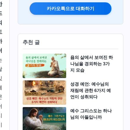
한
카카오톡으로 대화하기
드
의
도
하
추천 글
더
욥의 삶에서 보여진 하
는
나님을 경외하는 3가
달
지 모습
있
성경 예언: 예수님의
에
재림에 관한 6가지 예
문
언이 성취되다
서
예수 그리스도는 하나
시
님의 아들입니까
이