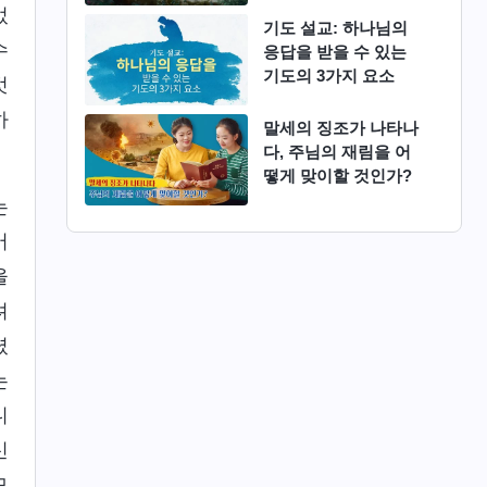
었
기도 설교: 하나님의
수
응답을 받을 수 있는
기도의 3가지 요소
벗
하
말세의 징조가 나타나
다, 주님의 재림을 어
떻게 맞이할 것인가?
는
어
을
려
셨
는
니
신
모