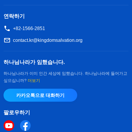
지만 형제자매들이 마샤 자매를 높이 평가하고 일이
생길 때마다 그녀를 찾아가게 되자, 또 그녀가 저를
연락하기
통하지 않고 혼자 처리하는 일들이 생겨나자 마샤 자
+82-1566-2851
매가 저보다 주목받게 될까 봐 걱정하게 됐습니다.
contact.kr@kingdomsalvation.org
그녀가 제 지위에 위협이 된다고 생각해서 더 많은
사역에 참여하지 못하게 하려고 했죠. 심지어 일부
하나님나라가 임했습니다.
사역의 경우, 마샤 자매 담당이 분명한데도 저는 그
녀가 그 사역을 하지 못하게 하려 했습니다. 그녀가
하나님나라가 이미 인간 세상에 임했습니다. 하나님나라에 들어가고
싶으십니까?
더보기
그 일을 잘 해내서 형제자매들이 그녀를 더 존경하게
되면 저는 상대적으로 못나 보일까 봐 걱정했죠. 또
카카오톡으로 대화하기
우리 사이트에 오신 당신은 행운아입니다. 주님
저는 윗선 리더가 마샤 자매에게 더 많은 본분 이행
을 맞이해 고통스러운 삶에서 벗어나 아름다운
의 기회를 주지 않도록 유도했습니다. 제가 드러낸
삶을 살 수 있는 방법을 찾게 될 것이니 하나님의
팔로우하기
축복이 임한 것이죠. 하나님의 이 축복을 받으시
것들을 돌이켜 보니 정말 인성이라고는 찾아볼 수도
겠습니까?
없었습니다. 그건 명백히 제 지위를 지키고 저와 다