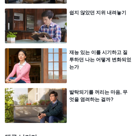
이라고 말하는데, 이게 어디 그냥 인성이 좋지 않은
쉽지 않았던 지위 내려놓기
것이겠느냐? 이는 그야말로 사탄의 성품이다. 이런
성품은 너무도 흉악하다! 어째서 성품이 너무도 흉악
하다고 하겠느냐? 적그리스도는 하나님 집의 소유물
과 교회의 재산을 자기 손에 넣어 사유재산으로 삼고
재능 있는 이를 시기하고 질
자기가 통제하려고 하며, 다른 사람이 간섭하는 것을
투하던 나는 어떻게 변화되었
용납하지 않는다. 그가 교회 사역을 할 때 고려하는
는가
것은 오직 자신의 이익과 지위, 체면뿐이다. 그는 누
구든 자신의 이익을 해하는 것을 용납하지 않으며,
발탁되기를 꺼리는 마음, 무
자질이 있고 체험 간증을 말할 수 있는 누군가가 자
엇을 염려하는 걸까?
신의 명예나 지위에 위협을 가하는 것은 더더욱 용납
하지 않는다. … 누군가 사역을 잘해 두각을 드러낼
수 있으면, 또 누군가 진실한 체험 간증을 말해 하나
님의 선민에게 도움과 이로움을 가져다주고 그들을