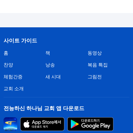
고 할지라도 자질이 좋고 진리를 추구하는 사람을 양
성하거나 발탁하지 않는다. 그가 발탁하는 자는 다
아첨꾼들, 사람 숭배하기를 좋아하는 사람들, 그에게
동조하고 부러움을 느끼는 사람들이다. 또한, 언행이
사이트 가이드
매끄럽고 진리를 조금도 깨닫지 못했고 분별력이 없
홈
책
동영상
는 사람들이다.
』
(＜말씀ㆍ4권 적그리스도를 폭로하다
ㆍ제8조 그는 사람들이 진리와 하나님이 아닌 오직 자신에
찬양
낭송
복음 특집
여태까지 저는 이것이
게 순종하도록 한다(1)＞ 중에서)
체험간증
새 시대
그림전
적그리스도를 폭로하는 말씀이라고 생각하고 스스로
교회 소개
에게 대조해 보지 않았습니다. 이제서야 제가 지닌
적그리스도의 성품이 매우 심각하다는 사실을 깨닫
전능하신 하나님 교회 앱 다운로드
게 됐죠. 처음 리더가 됐을 때, 저는 마샤 자매가 최선
을 다하고 책임감이 있는 사람이라고 생각하면서 기
쁜 마음으로 그녀에게 업무를 배분해 주었습니다. 하