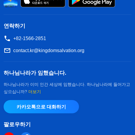
렸어요. 하나님의 구원을 받아들였어도 여전히 사탄
의 권세하에 살면서 진리를 추구하거나 하나님을 경
배할 마음이 없으니, 피조물의 본분을 이행하는 건
연락하기
더욱 불가능한 일이죠.”
+82-1566-2851
자매님의 나눔이 전부 제 마음에 와닿았습니다. 저
contact.kr@kingdomsalvation.org
는 줄곧 돈밖에 모르는 세상에서는 돈이 있어야 존엄
성 있게 살고, 남들에게 무시당하지 않으며, 돈이 있
하나님나라가 임했습니다.
는 사람은 말을 해도 당당하기 때문에 큰돈을 벌려는
하나님나라가 이미 인간 세상에 임했습니다. 하나님나라에 들어가고
것이 정당한 것이라고 생각해왔습니다. 그러나 하나
싶으십니까?
더보기
님의 말씀을 보고 나서 이런 사상과 관점이 사탄에게
서 나온 것이고, 그 안에는 사탄의 계략이 숨겨져 있
카카오톡으로 대화하기
다는 것을 알게 되었습니다. 사탄은 우리가 온종일
팔로우하기
돈을 위해 분주히 뛰어다니며 자신의 허영심을 채우