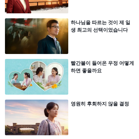
하다.
제 상황을 알게 된 자매님이 예배에서 하나님의 말
하나님을 따르는 것이 제 일
생 최고의 선택이었습니다
씀 한 구절을 보여주었습니다. 『‘
돈만 있으면 귀신
도 부릴 수 있다’, 이것은 사탄의 철학이다. 인류 사회
의 어디에서나 이 한 마디는 아주 성행하기에 조류라
고 말할 수 있다. 왜냐하면 이 말은 각 사람의 마음속
빨간불이 들어온 우정 어떻게
에 주입되어 담겨져 있기 때문이다. 사람은 처음에
하면 좋을까요
받아들이지 않던 데에서 받아들인 후에는 습관이 되
어 예삿일이 되고, 더 나아가 자신이 실생활을 접할
때 점차적으로 그 말을 묵인하게 되고 그 말의 존재
영원히 후회하지 않을 결정
를 인정하게 되며, 마지막에는 그 말의 존재를 수긍
하는 데까지 이르게 된다. 그렇지 않으냐? 이 과정이
사탄이 사람을 타락시키는 과정이 아니냐? … 그러