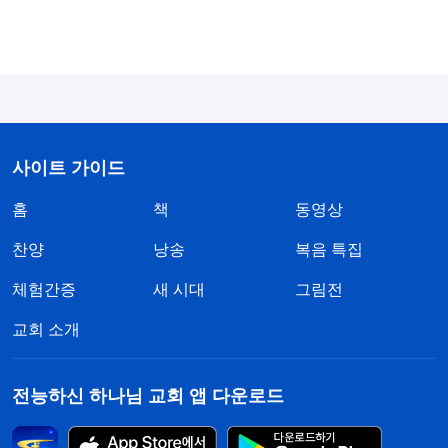
(맞습니다.)
그러면 사탄은 그런 방식으로, 그 한 마
디로 이 정도까지 타락시켰는데, 그 속셈이 음험하고
잔인하지 않으냐? 이 수단은 아주 악독하지 않으
냐?
』
(<유일무이한 하나님 자신 5> 중에서)
자매님이 교제했습니다. “하나님의 말씀을 통해 사
사이트 가이드
탄은 ‘돈만 있으면 귀신도 부린다’, ‘돈이 만능이다’,
홈
책
동영상
‘돈이 곧 아버지다’, ‘돈이 최고다’ 등등 이런 사상과
관점으로 우리를 타락시키고 통제했다는 것을 알 수
찬양
낭송
복음 특집
있어요. 우리의 사상은 왜곡되어, 우리가 살아가면서
체험간증
새 시대
그림전
돈이 가장 중요하고, 돈이 있으면 전부를 가졌고, 남
교회 소개
들의 높은 평가도 받고, 자기가 좋아하는 일을 할 수
있으며, 돈이 있어야 성취감이 있다고 생각해요. 그
전능하신 하나님 교회 앱 다운로드
래서 모든 시간과 정력을 돈 버는 데 쏟아붓고, 다른
것은 나 몰라라 하며, 온몸이 다 돈의 노예가 되어 버