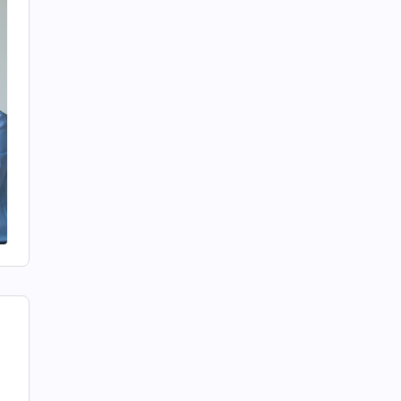
았
록
여
의
아
다
이
려
과
해
.
바
경
까