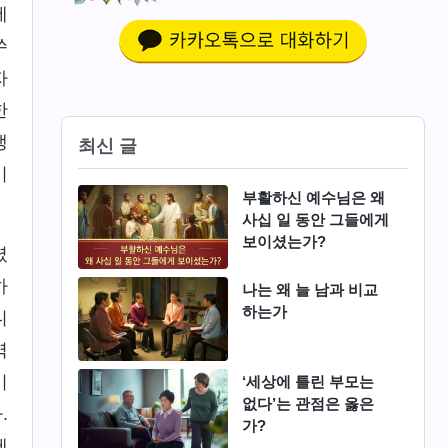
에
쑤
자
한
생
최신 글
이
부활하신 예수님은 왜
사십 일 동안 그들에게
보이셨는가?
셨
하
나는 왜 늘 남과 비교
하는가
니
역
이
‘세상에 틀린 부모는
없다’는 관점은 옳은
.
가?
에