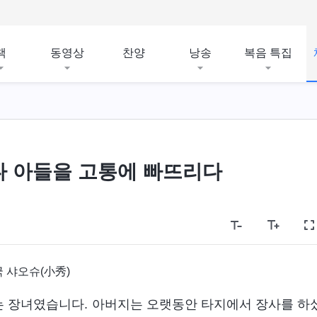
책
동영상
찬양
낭송
복음 특집
다 아들을 고통에 빠뜨리다
 샤오슈(小秀)
저는 장녀였습니다. 아버지는 오랫동안 타지에서 장사를 하