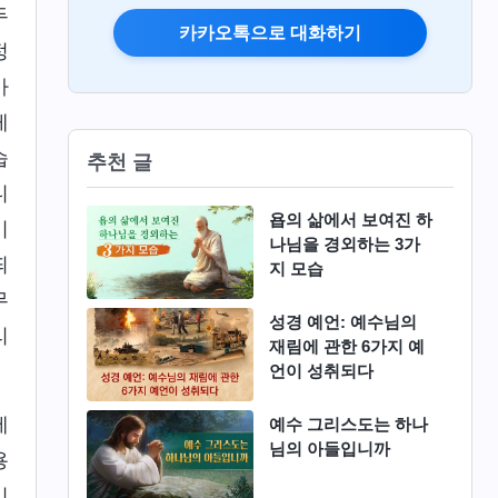
두
카카오톡으로 대화하기
정
아
게
습
추천 글
니
욥의 삶에서 보여진 하
이
나님을 경외하는 3가
띄
지 모습
무
성경 예언: 예수님의
리
재림에 관한 6가지 예
언이 성취되다
에
예수 그리스도는 하나
님의 아들입니까
용
시