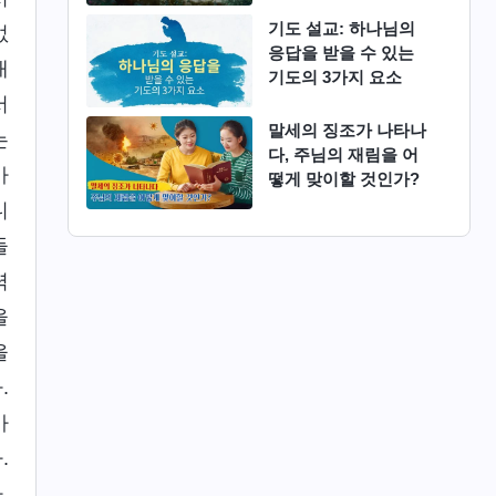
기도 설교: 하나님의
없
응답을 받을 수 있는
대
기도의 3가지 요소
서
말세의 징조가 나타나
는
다, 주님의 재림을 어
가
떻게 맞이할 것인가?
니
들
력
을
을
.
바
.
.