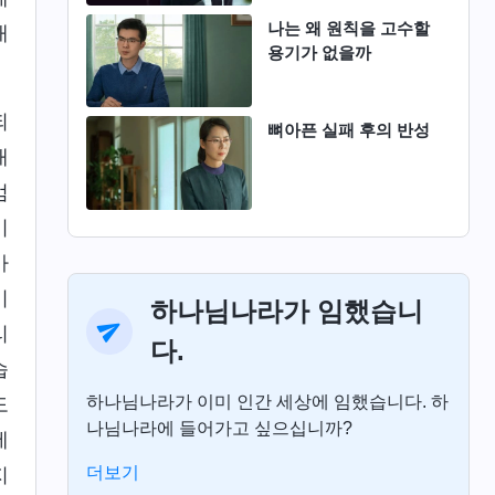
나는 왜 원칙을 고수할
내
용기가 없을까
되
뼈아픈 실패 후의 반성
내
엄
이
바
키
하나님나라가 임했습니
리
다.
습
하나님나라가 이미 인간 세상에 임했습니다. 하
도
나님나라에 들어가고 싶으십니까?
에
더보기
지