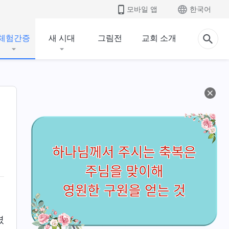
모바일 앱
한국어
체험간증
새 시대
그림전
교회 소개
셨