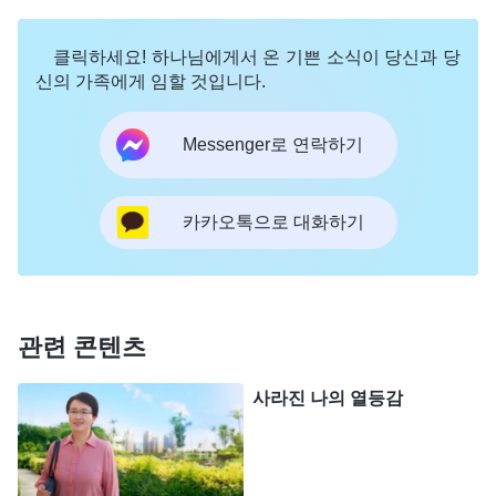
어떤 핑계와 이유도 성립하지 않는다. 진리를 받아들
클릭하세요! 하나님에게서 온 기쁜 소식이 당신과 당
이지 않으면 너는 멸망할 것이다.
』
(＜말씀ㆍ6권 진
신의 가족에게 임할 것입니다.
하
리 추구에 관하여ㆍ진리 추구란 무엇인가(1)＞ 중에서)
나님 말씀을 보고 즉시 깨달았습니다. 진리를 추구하
Messenger로 연락하기
는 것은 사람이 원해서 하는 일입니다. 저는 글을 쓰
지 않고 진리를 추구하지 않는 데 대한 각종 이유와
카카오톡으로 대화하기
핑계를 대면 안 되는 거였습니다. 하나님은 우리가
각종 환경 속에서, 모든 일 가운데서 하나님의 말씀
을 듣고 하나님의 요구에 순종하기를 바라십니다. 이
또한 제가 마땅히 해야 할 일이기도 했습니다. 하나
관련 콘텐츠
님은 또 이렇게 말씀하셨습니다. 『
나를 믿는 이상
사라진 나의 열등감
너의 본무는 나를 증거하고, 내게 일편단심으로 충성
하며 끝까지 순종하는 것이다.
』
(＜말씀ㆍ1권 하나님
의 현현과 사역ㆍ‘
믿음
’에 대해 너는 어떻게 알고 있느냐＞