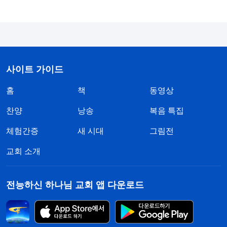
잘 이행할 수 있게 됩니다. 간증문을 써서 하나님을
증거하는 것은 우리의 책임이자 본분이기 때문에 이
유를 대거나 핑계를 대서는 안 됩니다. 하나님께서
말씀하셨습니다. 『
하나님은 진리이고 너는 패괴된
사이트 가이드
인류이니, 마땅히 주동적으로 진리를 구해 네 패괴
홈
책
동영상
성품을 해결해야 한다. 그래야 구원받을 수 있다. 네
어떤 문제와 어려움도, 어떤 핑계와 이유도 성립하지
찬양
낭송
복음 특집
않는다. 진리를 받아들이지 않으면 너는 멸망할 것이
체험간증
새 시대
그림전
다.
』
(＜말씀ㆍ6권 진리 추구에 관하여ㆍ진리 추구란 무
교회 소개
그제야 제가 갖가지 이유와 핑계
엇인가(1)＞ 중에서)
속에서 살면서 진리를 구하지도 받아들이지도 않으
전능하신 하나님 교회 앱 다운로드
면, 철저히 자신을 망치게 된다는 것을 깨닫게 됐습
니다. 이런 내적 상태는 너무 두렵죠! 그래서 얼른 하
나님께 기도드렸습니다. ‘하나님, 저는 이제야 제가