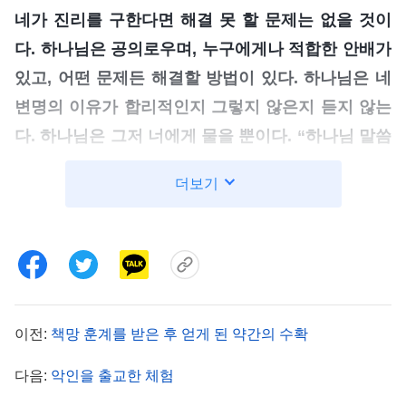
네가 진리를 구한다면 해결 못 할 문제는 없을 것이
다. 하나님은 공의로우며, 누구에게나 적합한 안배가
있고, 어떤 문제든 해결할 방법이 있다. 하나님은 네
변명의 이유가 합리적인지 그렇지 않은지 듣지 않는
다. 하나님은 그저 너에게 물을 뿐이다. “하나님 말씀
은 진리가 아니냐? 너는 받아들이느냐, 받아들이지
더보기
않느냐? 너에게는 패괴 성품이 있으니 마땅히 심판
받아야 하지 않겠느냐? 구원받으려면 마땅히 진리를
추구해야 하지 않겠느냐?” 하나님은 오직 네가 어떤
태도인지를 본다. 만약 네가 진심으로 하나님을 믿는
사람이라면, 한 가지 사실만 분명히 하면 된다. 즉, 하
이전:
책망 훈계를 받은 후 얻게 된 약간의 수확
나님은 진리이고 너는 패괴된 인류이니, 마땅히 주동
적으로 진리를 구해 네 패괴 성품을 해결해야 한다.
다음:
악인을 출교한 체험
그래야 구원받을 수 있다. 네 어떤 문제와 어려움도,