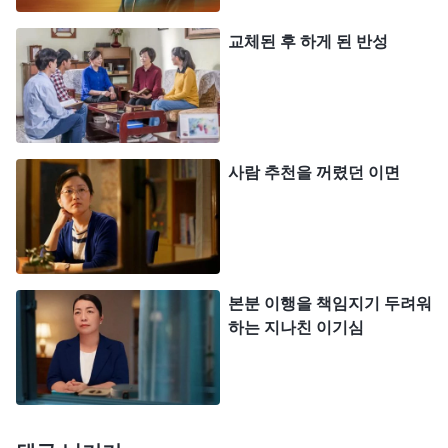
게 의미가 없잖아.’라고 생각한다. 이는 너무 이기적
교체된 후 하게 된 반성
인 것 아니겠느냐? 이 또한 비열한 마음가짐이다. 그
가 이렇게 생각하고 그대로 행동하는데, 여기에 양심
의 역할이 있겠느냐? 양심의 가책이 있겠느냐? 양심
의 역할도, 양심의 가책도 없다.
』
(＜말씀ㆍ3권 말세
사람 추천을 꺼렸던 이면
그리스도의 좌담 기록ㆍ하나님께 마음을 바치면 진리를 얻
하나님의 말씀을 통해 알 수 있었
을 수 있다＞ 중에서)
습니다. 어떤 일이 닥쳤을 때 자신의 이익만 생각하
고, 자신이 드러날 수 있을지, 이익을 얻을 수 있을지
본분 이행을 책임지기 두려워
만 따지며, 자신에게 유리한 일은 기꺼이 하고, 얻을
하는 지나친 이기심
게 없으면 나 몰라라 하며 대충 넘어가고, 본분을 대
할 때 아무런 부담감이나 책임감이 없으며, 교회 사
역은 전혀 고려하지 않는 사람은 이기적이고 비열하
며, 양심과 이성이 없는 자입니다. 하나님의 말씀을