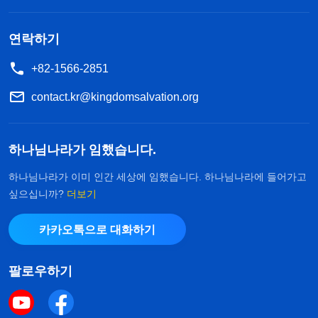
오히려 짐을 하나 덜었다는 생각에 ‘이제 내 일이나
연락하기
잘하면 되지’라고 생각했습니다. 지금 와서 그때 제
모습을 돌아보니 정말 너무나도 이기적이었습니다.
+82-1566-2851
양심이나 이성이라고는 조금도 없었습니다!
contact.kr@kingdomsalvation.org
이후 저는 하나님의 말씀을 통해 저 자신을 어느
정도 인식하게 되었습니다. 전능하신 하나님께서 말
하나님나라가 임했습니다.
씀하셨습니다. 『
언제나 명리와 이익을 추구하면서
하나님나라가 이미 인간 세상에 임했습니다. 하나님나라에 들어가고
교회에서 어떤 사역을 안배하든 ‘이 일이 내게 도움
싶으십니까?
더보기
이 될까? 도움이 되면 하겠지만, 그렇지 않으면 안 할
카카오톡으로 대화하기
거야.’라고 생각하는 사람들이 있다. 이런 사람은 진
리를 실행하지 않는데, 제대로 본분을 이행할 수 있
팔로우하기
겠느냐? 절대 그럴 수 없다. 설사 악을 행하지는 않는
다고 할지라도 너는 진리를 실행하는 사람이 아니다.