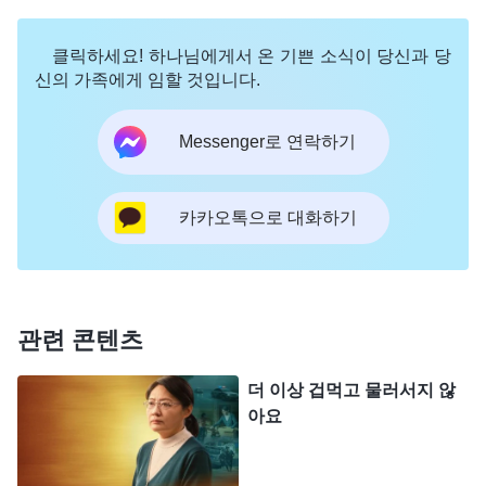
없는 사람, 인성이 몹시 나쁜 사람이다. 자세히 말하
클릭하세요! 하나님에게서 온 기쁜 소식이 당신과 당
면, 이런 사람에게 인성을 상실한 모습은 어떤 것이
신의 가족에게 임할 것입니다.
있느냐? 이 부류의 사람은 어떤 특징이 있는지 분석
해 보자. 구체적으로 어떤 모습을 보이느냐?
(이기적
Messenger로 연락하기
이고 비열한 모습을 보입니다.)
이기적이고 비열한
사람은 일할 때 건성으로 하고, 자기와 무관한 일에
카카오톡으로 대화하기
서는 강 건너 불구경하듯 하며, 하나님 집의 이익을
생각하지도, 하나님의 마음을 헤아리지도 않는다. 본
분 이행과 하나님을 증거하는 일에 아무런 부담이나
관련 콘텐츠
책임감을 느끼지 않는다. 이런 사람은 일할 때 무슨
생각을 하겠느냐? 가장 먼저 ‘내가 이렇게 한 걸 하나
더 이상 겁먹고 물러서지 않
님이 아실까? 다른 사람들은 봤을까? 내가 이렇게
아요
열심히 착실하게 일하는데 다른 사람들도, 하나님도
보지 못했다면 이렇게 힘을 쏟으며 이 고생을 하는