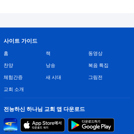
만 구겨지는 게 아니라 책망도 받을 수 있다고 여겼
습니다. 아무리 생각해도 이 일은 고생만 많고 인정
받지 못할 것 같아 하고 싶지 않다는 마음이 강했습
니다. 다른 사람이 만든 영상을 수성하는 데에 제 시
사이트 가이드
간을 너무 많이 뺏기자 저는 거부감이 들고 짜증 나
홈
책
동영상
면서 이건 제 일이 아니라고 생각했습니다. 설령 잘
고친다고 해도 제 사역 성과에는 포함되지 않으니,
찬양
낭송
복음 특집
저와 관련 없기 때문에 차라리 제가 맡은 일을 잘 해
체험간증
새 시대
그림전
내면서 좋은 영상을 몇 개 더 만들어 팀 내에서 입지
교회 소개
를 다지는 것이 가장 현실적이라 여겼습니다. 그래서
저는 대충 얼버무리듯 간단히 수정해 버렸습니다. 그
전능하신 하나님 교회 앱 다운로드
결과 영상 문제는 전혀 해결되지 않았고, 결국 책임
자는 저에게 수정 작업을 하지 말라고 했습니다. 그
때 저는 자책감이나 괴로움을 느끼지 않았을뿐더러,