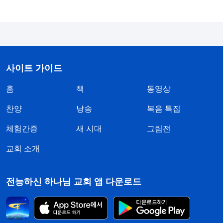
시간이 지나도 윗선 리더에게서 답변이 없자, 저는
다른 교회에서 사람을 찾아서 리옌이 안 가도 되는
줄 알고, 내심 좋아했습니다. 그런데 어느 날, 형제자
매들에게 리옌에 대한 평가를 쓰라며 리더가 편지를
사이트 가이드
보내 왔습니다. 편지를 보자 마음이 철렁 내려앉았습
니다. ‘리옌의 평가를 달라고 하는 걸 보니 정말 리옌
홈
책
동영상
을 발탁하려나 봐.’ 저는 조금 낙담했습니다. ‘지금 복
찬양
낭송
복음 특집
음 집사도 많이 아파서 본분 이행을 못 하니까 내가
체험간증
새 시대
그림전
복음 사역까지 살펴야 하는 데다, 최근 복음 사역마
저 좋아질 기미가 안 보여서 나도 마음이 급해. 하지
교회 소개
만 당장 적당한 사람을 찾을 수도 없어. 리옌이 바쁜
일만 끝나면 나와 같이 협력해서 복음 사역을 하기로
전능하신 하나님 교회 앱 다운로드
했는데, 다른 곳으로 차출되면, 내 복음 사역은 누가
도와주지? 게다가 리옌이 맡은 사역도 다 내가 넘겨