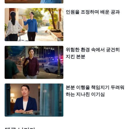
되는 상황이라면, 그는 그렇게 하는 걸 택할 것이다.
인원을 조정하며 배운 공과
그렇지 않으면 그는 절대 하나님 집의 이익과 형제자
매의 이익을 생각해 자신의 이익을 포기하는 쪽을 선
택하지 않을 것이다. 이것이 바로 적그리스도의 본성
본질이다. 이는 이기적이고 비열하지 않으냐?
』
(＜말
위험한 환경 속에서 굳건히
하
씀ㆍ4권 적그리스도를 폭로하다ㆍ제9조(3)＞ 중에서)
지킨 본분
나님 말씀은 정곡을 찌르듯 제 상태를 드러냈습니다.
제가 표출한 성품은 적그리스도처럼 이기적이고 비
열했습니다. 저는 체면을 보전하기 위해 하나님 집
본분 이행을 책임지기 두려워
이익은 전혀 고려하지 않았습니다. 윗선 리더가 더
하는 지나친 이기심
넓은 범위의 교회 사역을 맡을 수 있는 사람을 추천
해 달라고 했을 때, 저는 리옌이 자질도 좋고 사역 능
력도 있어서 적합한 사람이라는 사실을 잘 알고 있었
으니 원칙에 따라 리옌을 추천했어야 합니다. 하지만