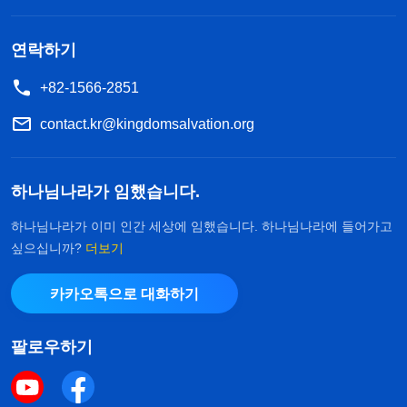
받아야 하는데, 사역 몇 개가 전부 나랑 장팡한테 떨
어지면 우리가 어떻게 그걸 감당해? 사역 성과가 오
연락하기
르지 않으면, 형제자매들은 또 나를 어떻게 보겠어?’
+82-1566-2851
이렇게 생각하자 또 리옌을 붙잡아 두고 싶었습니다.
저는 있는 그대로 리옌의 평가를 작성하면 발탁될 확
contact.kr@kingdomsalvation.org
률이 높다는 것을 잘 알았습니다. 그래서 전에 리옌
이 교체된 후 소극적이고 해이해졌던 상태를 적었습
하나님나라가 임했습니다.
니다. 리더가 리옌의 이런 모습을 알면 발탁하지 않
하나님나라가 이미 인간 세상에 임했습니다. 하나님나라에 들어가고
을 것이라고 생각했습니다. 편지를 써서 보낸 뒤로
싶으십니까?
더보기
저는 별 생각이 없었고, 그 일은 그렇게 지나갔습니
카카오톡으로 대화하기
다.
그러던 어느 날,
하나님 말씀
한 단락을 보고 제가
팔로우하기
한 그 행동의 성질과 결과에 대해 약간의 인식이 생
겼습니다. 전능하신 하나님께서 말씀하셨습니다.