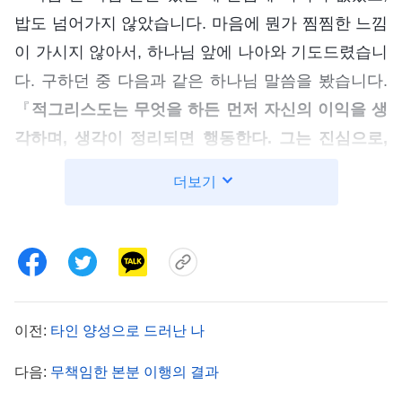
밥도 넘어가지 않았습니다. 마음에 뭔가 찜찜한 느낌
이 가시지 않아서, 하나님 앞에 나아와 기도드렸습니
다. 구하던 중 다음과 같은 하나님 말씀을 봤습니다.
『
적그리스도는 무엇을 하든 먼저 자신의 이익을 생
각하며, 생각이 정리되면 행동한다. 그는 진심으로,
성의를 다해, 절대적으로, 완전히 진리에 순종하는
더보기
게 아니라 선택적이고 조건적으로 군다. 그 조건은
무엇이겠느냐? 그의 지위와 명예가 반드시 보장되어
야 하며, 어떤 손해도 입지 않아야 한다는 것이다. 그
는 이런 선결 조건하에서 어떻게 할지를 결정한다.
다시 말해, 적그리스도는
진리
원칙을 대함에 있어,
이전:
타인 양성으로 드러난 나
하나님의 부탁과 하나님 집의 사역을 대함에 있어,
또는 닥친 일을 대함에 있어 어떻게 처리해야 할지
다음:
무책임한 본분 이행의 결과
생각이 있다는 것이다. 그는 어떻게 해야 하나님의