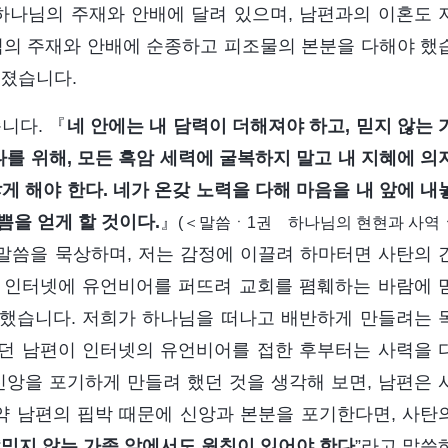
하나님의 주재와 안배에 달려 있으며, 남편과의 이혼도 
님의 주재와 안배에 순종하고 피조물의 본분을 다해야 했
해졌습니다.
니다. 『
네 안에는 내 담력이 더해져야 하고, 믿지 않는 
나를 위해, 모든 흑암 세력에 굴복하지 말고 내 지혜에 의
게 해야 한다. 네가 온갖 노력을 다해 마음을 내 앞에 내
쁨을 얻게 할 것이다.
』
(＜말씀ㆍ1권 하나님의 현현과 사역
말씀을 묵상하며, 저는 감정에 이끌려 하마터면 사탄의 
 인터넷에 유언비어를 퍼뜨려 교회를 폄훼하는 바람에 
했습니다. 저희가 하나님을 떠나고 배반하게 만들려는 
던 남편이 인터넷의 유언비어를 접한 후부터는 사력을 
신앙을 포기하게 만들려 했던 것을 생각해 보면, 남편은 
약 남편의 핍박 때문에 신앙과 본분을 포기한다면, 사탄
“
믿지 않는 가족 앞에서도 원칙이 있어야 한다
”라고 말씀