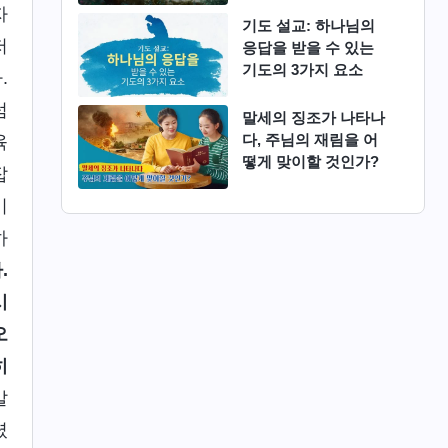
자
기도 설교: 하나님의
저
응답을 받을 수 있는
기도의 3가지 요소
.
럼
말세의 징조가 나타나
다, 주님의 재림을 어
육
떻게 맞이할 것인가?
잡
이
하
.
시
오
히
말
셨