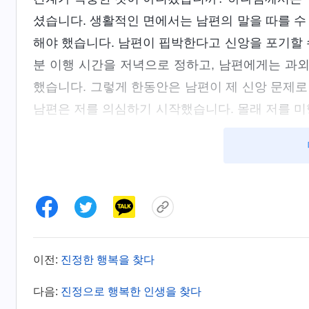
셨습니다. 생활적인 면에서는 남편의 말을 따를 수
해야 했습니다. 남편이 핍박한다고 신앙을 포기할 
분 이행 시간을 저녁으로 정하고, 남편에게는 과
했습니다. 그렇게 한동안은 남편이 제 신앙 문제로
남편은 저를 의심하기 시작했습니다. 몰래 저를 미
겨 둔
하나님 말씀
서적과 영 생활 노트가 발각되
했습니다. “정말 구제 불능이군! 이 책들 다 태워 
저는 남편이 정말로 책을 태울까 봐 그가 집에 없는
박으로 집에서는 정상적으로 영 생활을 하며 하나님
그곳에서 하나님 말씀을 읽고 나서 귀가할 수밖에
2012년 5월 예전에 남편이 신앙 문제에 관해
이전:
진정한 행복을 찾다
하기 시작했습니다. 그들은 평소 위챗으로 안부를
다음:
진정으로 행복한 인생을 찾다
니다. 저는 두 달 넘게 공산당에게 감시당한 끝에,