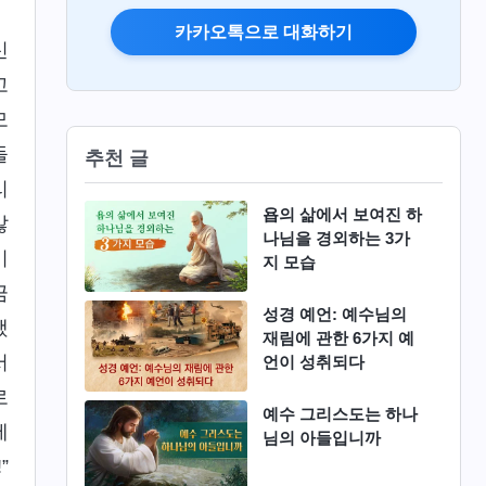
카카오톡으로 대화하기
신
고
모
돌
추천 글
리
욥의 삶에서 보여진 하
않
나님을 경외하는 3가
이
지 모습
금
성경 예언: 예수님의
했
재림에 관한 6가지 예
서
언이 성취되다
로
예수 그리스도는 하나
세
님의 아들입니까
”