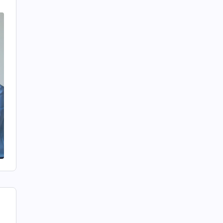
집
게
가
라
거
다
너
것
다
하
게
님
야
지