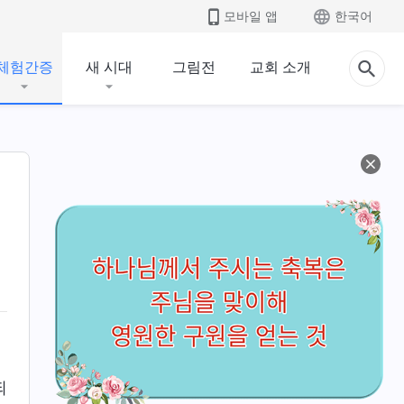
모바일 앱
한국어
체험간증
새 시대
그림전
교회 소개
되