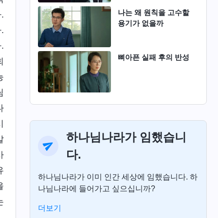
나는 왜 원칙을 고수할
.
용기가 없을까
.
.
뼈아픈 실패 후의 반성
회
능
님
다
시
하나님나라가 임했습니
갈
다.
사
유
하나님나라가 이미 인간 세상에 임했습니다. 하
을
나님나라에 들어가고 싶으십니까?
는
더보기