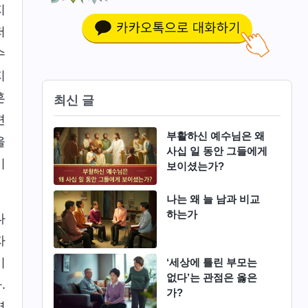
지
저
수
지
혼
최신 글
편
부활하신 예수님은 왜
을
사십 일 동안 그들에게
기
보이셨는가?
나는 왜 늘 남과 비교
하는가
나
자
이
‘세상에 틀린 부모는
없다’는 관점은 옳은
.
가?
역