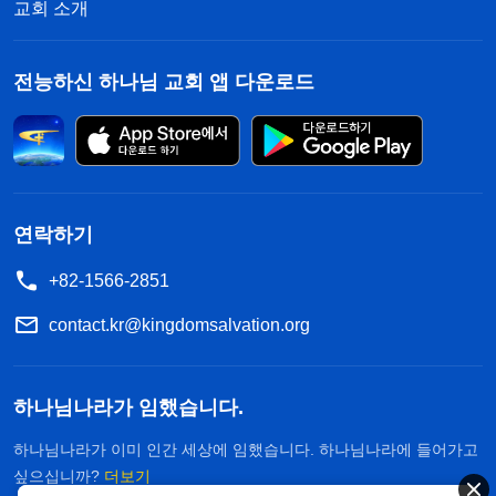
교회 소개
라
”
이 예언들에서 알 수 있듯이, 말세에 주님
(계 3:20)
은 다시 오셔서 말씀을 선포하십니다. 그렇다면 우리
전능하신 하나님 교회 앱 다운로드
는 어떻게 하나님의 음성을 분별할 수 있을까요? 다
음 몇 가지 원칙에 대해 교제해 보겠습니다.
1. 하나님의 말씀에는 권병과 능력이 있
고, 모두 하나님 성품의 발현이다
연락하기
모두 아시다시피, 태초에 하나님은 말씀으로 세상
+82-1566-2851
을 창조하셨습니다. 하나님의 말씀에는 권병과 능력
contact.kr@kingdomsalvation.org
이 있습니다. 하나님이 말씀하시면 그대로 이루어집
니다. 창세기의 다음 말씀처럼 말입니다. “하나님이
하나님나라가 임했습니다.
가라사대
빛이 있으라
하시매 빛이 있었고…”
,
(창 1:3)
하나님나라가 이미 인간 세상에 임했습니다. 하나님나라에 들어가고
“
천하의 물이 한곳으로 모이고 뭍이 드러나라
하시매
싶으십니까?
더보기
그대로 되니라”
레위기에는 이렇게 기록되어
(창 1:9)