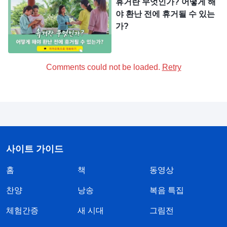
휴거란 무엇인가? 어떻게 해
시하지 않고, 진리의 말씀을 들어도 구하지 않고 분
야 환난 전에 휴거될 수 있는
별할 줄 모르는, 그저 성경 글귀만을 완고히 지키며
가?
열심히 사역하고 봉헌하고 헌신하면 하나님의 현현
을 맞이할 거라 생각하는 그런 자들은 어리석은 처녀
Comments could not be loaded.
Retry
들로 결국엔 하나님의 구원을 잃고 맙니다.
어리석은 처녀가 되어 재난 가운데 주님께 버려지
고 내쳐지지 않기 위해, 다시 오신 주님을 맞이할 중
요한 시기에 우리는 마땅히 슬기로운 처녀가 되어 하
나님의 음성을 구하는 것을 중요하게 생각해야 합니
사이트 가이드
다. 계시록에는 이렇게 기록되어 있습니다. “
귀 있는
홈
책
동영상
자는 성령이 교회들에게 하시는 말씀을 들을찌어
찬양
낭송
복음 특집
다
”
“
볼찌어다 내가 문밖에 서서 두드리노니
(계 2:7)
누구든지 내 음성을 듣고 문을 열면 내가 그에게로
체험간증
새 시대
그림전
들어가 그로 더불어 먹고 그는 나로 더불어 먹으리