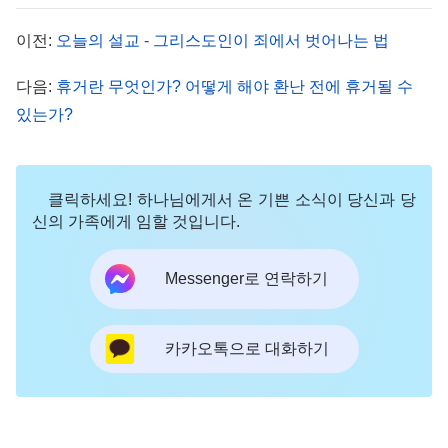
다섯이 있었으나 지금 있는 자는 네 남편이 아니니
이전:
오늘의 설교 - 그리스도인이 죄에서 벗어나는 법
네 말이 참되도다
”
란 예수님의 말씀을 들은
(요 4:18)
다음:
휴거란 무엇인가? 어떻게 해야 환난 전에 휴거될 수
사마리아 여인은 자신의 내밀한 사정을 아는 자는 하
있는가?
나님밖에 없다는 것을 알아차리고는 이를 기이하게
여겨 사람들에게 이렇게 외쳤습니다. “나의 행한 모
든 일을 내게 말한 사람을 와 보라 이는 그리스도가
클릭하세요! 하나님에게서 온 기쁜 소식이 당신과 당
아니냐”
그녀는 예수님의 말씀에서 예수님이
신의 가족에게 임할 것입니다.
(요 4:29)
바로 오신다고 한 메시야라는 걸 알아차렸습니다. 또
Messenger로 연락하기
한 베드로는 주님과 함께 지내며, 평범한 사람은 예
수님의 말씀과 사역을 도저히 행할 수 없다는 사실을
깨달았습니다. 그는 주님의 말씀과 사역 가운데서 예
카카오톡으로 대화하기
수님이 바로 그리스도이며 하나님의 아들임을 알아
차렸습니다. 그리고 나다나엘, 요한, 안드레 등 사람
들도 모두 예수님의 말씀을 듣고 하나님의 음성임을