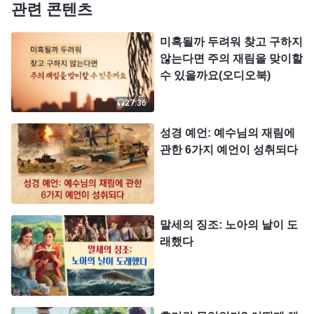
관련 콘텐츠
알아듣고 예수님이 바로 하나님임을 확신했습니다.
미혹될까 두려워 찾고 구하지
그래서 그들은 모든 것을 버리고 예수님을 따랐습니
않는다면 주의 재림을 맞이할
다. 이들이야말로 슬기로운 처녀들입니다.
수 있을까요(오디오북)
위에서 말한 사실에서 볼 수 있듯이, 성경을 보고,
27:36
예배를 드리고, 주님을 위해 열심히 사역하고, 깨어
성경 예언: 예수님의 재림에
기다린다고 해서 모두 슬기로운 처녀는 아닙니다. 슬
관한 6가지 예언이 성취되다
기로운 처녀의 가장 중요한 점은 바로 하나님의 음성
을 듣기를 중시한다는 것입니다. 누군가 하나님의 복
음을 전하는 소리를 들으면 이들은 자신의 관념과 상
말세의 징조: 노아의 날이 도
상을 내려놓고, 겸손히 구하는 마음을 가지고, 하나
래했다
님의 사역에 대해 알아봅니다. 그러곤 마침내 하나님
의 깨우침을 얻고 하나님의 음성을 알아들어 주님을
맞이하게 됩니다. 하지만 하나님의 음성을 듣길 중요