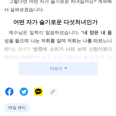
그렇다면 어떤 자가 슬기로운 처녀일까요? 계속해
서 살펴보겠습니다.
어떤 자가 슬기로운 다섯처녀인가
예수님은 일찍이 말씀하셨습니다. “
내 양은 내 음
성을 들으며 나는 저희를 알며 저희는 나를 따르느니
라
”
“
밤중에 소리가 나되 보라 신랑이로다
(요 10:27)
맞으러 나오라
”
성경
구절에서 볼 수 있듯, 슬
(마 25:6)
기로운 처녀가 신랑을 맞이할 수 있었던 가장 중요한
더보기
이유는 하나님의 음성을 듣는 것을 중요하게 여겼기
때문입니다. 신랑이 왔다는 소리가 들리자 슬기로운
처녀는 자발적으로 나가 맞이하였고, 구하며 알아보
았습니다. 결국엔 하나님 말씀이 하나님의 음성이라
는 것을 알아듣고 주님을 맞이했습니다. 성경에 기록
매일 큐티
되어 있는 사마리아 여인처럼 말입니다. “
네가 남편